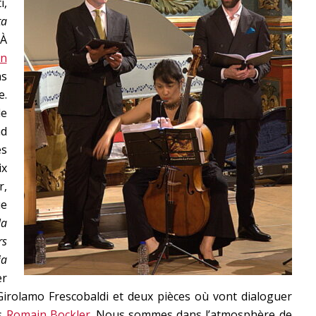
i,
ta
 À
an
ns
e.
e
d
es
ix
r,
ue
la
rs
ia
er
Girolamo Frescobaldi et deux pièces où vont dialoguer
is
Romain Bockler
. Nous sommes dans l’atmosphère de