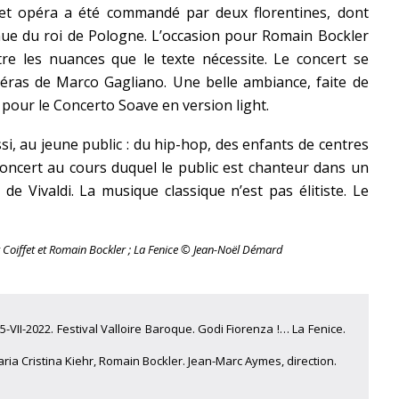
cet opéra a été commandé par deux florentines, dont
nue du roi de Pologne. L’occasion pour Romain Bockler
re les nuances que le texte nécessite. Le concert se
péras de Marco Gagliano. Une belle ambiance, faite de
pour le Concerto Soave en version light.
si, au jeune public : du hip-hop, des enfants de centres
 concert au cours duquel le public est chanteur dans un
a
de Vivaldi. La musique classique n’est pas élitiste. Le
r Coiffet et Romain Bockler ; La Fenice © Jean-Noël Démard
5-VII-2022. Festival Valloire Baroque. Godi Fiorenza !… La Fenice.
aria Cristina Kiehr, Romain Bockler. Jean-Marc Aymes, direction.