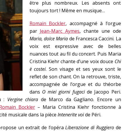
être plus nombreux. Les absents ont
toujours tort ! Même en musique…
Romain Bockler
, accompagné à l’orgue
par
Jean-Marc Aymes
, chante une ode
Maria, dolce Maria
de Francesca Caccini. La
voix est expressive avec de belles
nuances tout au fil du concert. Puis Maria
Cristina Kiehr chante d’une voix douce
Chi
è costei
. Son visage et ses yeux sont le
reflet de son chant. On la retrouve, triste,
accompagnée de l’orgue et du théorbe
dans
O miei giorni fugaci
de Jacopo Peri.
du :
Vergine chiara
de Marco da Gagliano. Encore un
Romain Bockler
– Maria Cristina Kiehr fonctionne à
cité musicale dans la pièce
Intenerite voi
de Péri.
 propose un extrait de l’opéra
Liberazione di Ruggiero
de