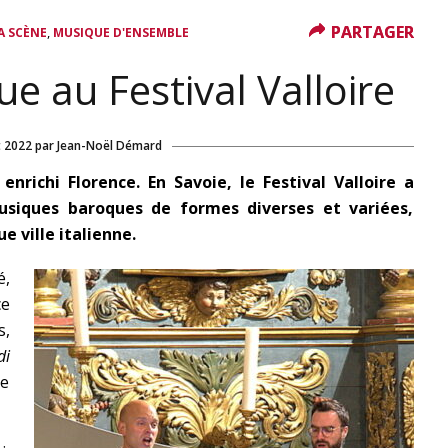
PARTAGER
PARTAGER
,
A SCÈNE
MUSIQUE D'ENSEMBLE
e au Festival Valloire
t 2022
par
Jean-Noël Démard
enrichi Florence. En Savoie, le Festival Valloire a
usiques baroques de formes diverses et variées,
 ville italienne.
é,
ce
s,
di
le