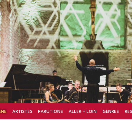
ÈNE
ARTISTES
PARUTIONS
ALLER + LOIN
GENRES
RE