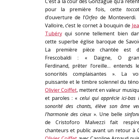
C’est à la cour des Gonzague qu’a retent
pour la première fois, cette
tocca
d’ouverture de l’
Orfeo
de Monteverdi.
Valloire, c’est le cornet à bouquin de
Je
Tubéry
qui sonne tellement bien da
cette superbe église baroque de Savoi
La première pièce chantée est d
Frescobaldi : « Daigne, O gran
Ferdinand, prêter l’oreille… entends l
sonorités complaisantes ». La vo
puissante et le timbre solennel du téno
Olivier Coiffet
, mettent en valeur musiq
et paroles : «
celui qui apprécie ici-bas 
sonorité des chants, élève son âme ve
l’harmonie des cieux
». Une belle
sinfon
de Cristoforo Malvezzi fait respir
chanteurs et public avant un retour à 
Olivier Coiffet
avec Caroline Arnaud pu