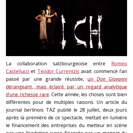
La collaboration salzbourgeoise entre
Romeo
Castellucci
et
Teodor Currentzis
avait commencé l’an
passé par une grande réussite,
un
Don Giovanni
dérangeant, mais éclairé par un regard analytique
d’une richesse rare
. Cette année, les choses sont bien
différentes pour de multiples raisons. Un article du
journal berlinois TAZ publié le 28 juillet, deux jours
après la première de ce spectacle, mettait en lumière
le financement des entreprises du metteur en scène
par une fondation russe financée par un magnat du