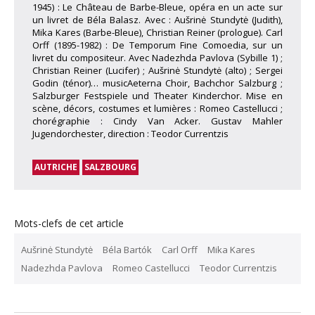
1945) : Le Château de Barbe-Bleue, opéra en un acte sur
un livret de Béla Balasz. Avec : Aušrinė Stundytė (Judith),
Mika Kares (Barbe-Bleue), Christian Reiner (prologue). Carl
Orff (1895-1982) : De Temporum Fine Comoedia, sur un
livret du compositeur. Avec Nadezhda Pavlova (Sybille 1) ;
Christian Reiner (Lucifer) ; Aušrinė Stundytė (alto) ; Sergei
Godin (ténor)… musicAeterna Choir, Bachchor Salzburg ;
Salzburger Festspiele und Theater Kinderchor. Mise en
scène, décors, costumes et lumières : Romeo Castellucci ;
chorégraphie : Cindy Van Acker. Gustav Mahler
Jugendorchester, direction : Teodor Currentzis
AUTRICHE
SALZBOURG
Mots-clefs de cet article
Aušrinė Stundytė
Béla Bartók
Carl Orff
Mika Kares
Nadezhda Pavlova
Romeo Castellucci
Teodor Currentzis