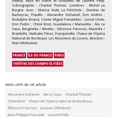
Halévy. Mise en scène et costumes de Laurent Pelly.
Scénographie : Chantal Thomas. Lumières : Michel Le
Borgne. Avec : Marina Viotti, La Périchole ; Stanilas de
Barbeyrac, Piquillo ; Alexandre Duhamel, Don Andres ;
Rodolphe Briand, Comte Miguel Panatellas ; Lionel Lhote,
Don Pedro ; Chloé Briot, Guadalena / Manuelita ; Alix Le
Saux, Berginella / Ninetta ; Eléonore Pancrazi, Mastrilla /
Brambilla ; Nathalie Pérez, Frasquinella. Chœur de l’Opéra
National de Bordeaux. Les Musiciens du Louvre, direction :
Marc Minkowski
FRANCE
ÎLE-DE-FRANCE
PARIS
THÉÂTRE DES CHAMPS-ÉLYSÉES
Mots-clefs de cet article
Alexandre Duhamel
Alix Le Saux
Chantal Thomas
Chloé Briot
Chœur de l'Opéra national de Bordeaux
Éléonore Pancrazi
Jacques Offenbach
Jean-Philippe Fourcade
Laurent Pelly