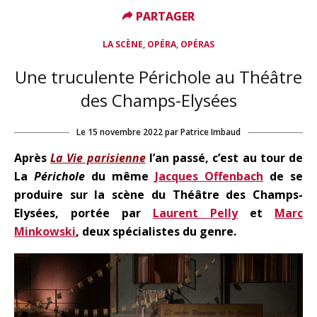
PARTAGER
PARTAGER
,
,
LA SCÈNE
OPÉRA
OPÉRAS
Une truculente Périchole au Théâtre
des Champs-Elysées
Le
15 novembre 2022
par
Patrice Imbaud
Après
La Vie parisienne
l’an passé, c’est au tour de
La
Périchole
du même
Jacques Offenbach
de se
produire sur la scène du Théâtre des Champs-
Elysées, portée par
Laurent Pelly
et
Marc
Minkowski
, deux spécialistes du genre.