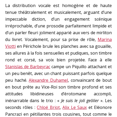
La distribution vocale est homogène et de haute
tenue théâtralement et musicalement, arguant d’une
impeccable diction, d’un engagement scénique
irréprochable, d’une prosodie parfaitement limpide et
d’un parler fleuri joliment apparié aux vers de mirliton
du livret. Vocalement, pour sa prise de rôle,
Marina
Viotti
en Périchole brule les planches avec sa gouaille,
ses allures à la fois sensuelles et pudiques, son timbre
rond et corsé, sa voix bien projetée. Face à elle
Stanislas de Barbeyrac
campe un Piquillo attachant et
un peu benêt, avec un chant puissant parfois quelque
peu haché.
Alexandre Duhamel
, convaincant de bout
en bout prête au Vice-Roi son timbre profond et ses
attitudes libidineuses d’érotomane accompli,
inénarrable dans le trio : «
Je suis le joli geôlier
». Les
seconds rôles :
Chloé Briot
,
Alix Le Saux
et Eléonore
Pancrazi en pétillantes trois cousines, tout comme le