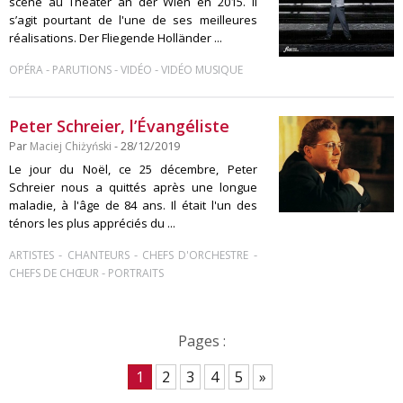
scène au Theater an der Wien en 2015. Il
s’agit pourtant de l'une de ses meilleures
réalisations. Der Fliegende Holländer ...
-
-
-
OPÉRA
PARUTIONS
VIDÉO
VIDÉO MUSIQUE
Peter Schreier, l’Évangéliste
Par
Maciej Chiżyński
- 28/12/2019
Le jour du Noël, ce 25 décembre, Peter
Schreier nous a quittés après une longue
maladie, à l'âge de 84 ans. Il était l'un des
ténors les plus appréciés du ...
-
-
-
ARTISTES
CHANTEURS
CHEFS D'ORCHESTRE
-
CHEFS DE CHŒUR
PORTRAITS
Pages :
1
2
3
4
5
»