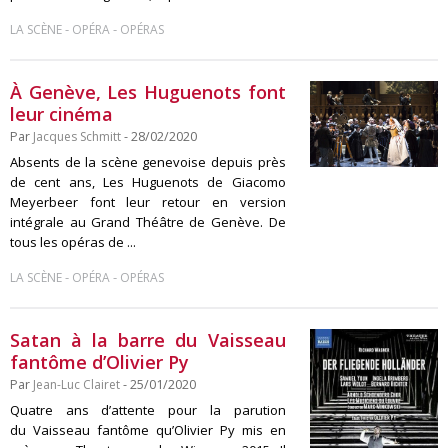
-
-
LA SCÈNE
OPÉRA
OPÉRAS
À Genève, Les Huguenots font
leur cinéma
Par
Jacques Schmitt
- 28/02/2020
Absents de la scène genevoise depuis près
de cent ans, Les Huguenots de Giacomo
Meyerbeer font leur retour en version
intégrale au Grand Théâtre de Genève. De
tous les opéras de ...
-
-
LA SCÈNE
OPÉRA
OPÉRAS
Satan à la barre du Vaisseau
fantôme d’Olivier Py
Par
Jean-Luc Clairet
- 25/01/2020
Quatre ans d’attente pour la parution
du Vaisseau fantôme qu’Olivier Py mis en