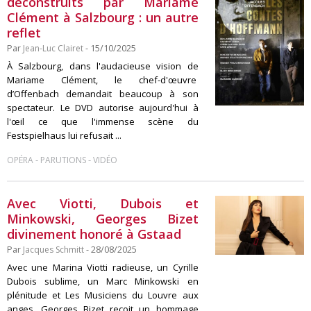
déconstruits par Mariame
Clément à Salzbourg : un autre
reflet
Par
Jean-Luc Clairet
- 15/10/2025
À Salzbourg, dans l'audacieuse vision de
Mariame Clément, le chef-d'œuvre
d’Offenbach demandait beaucoup à son
spectateur. Le DVD autorise aujourd'hui à
l'œil ce que l'immense scène du
Festspielhaus lui refusait ...
-
-
OPÉRA
PARUTIONS
VIDÉO
Avec Viotti, Dubois et
Minkowski, Georges Bizet
divinement honoré à Gstaad
Par
Jacques Schmitt
- 28/08/2025
Avec une Marina Viotti radieuse, un Cyrille
Dubois sublime, un Marc Minkowski en
plénitude et Les Musiciens du Louvre aux
anges, Georges Bizet reçoit un hommage