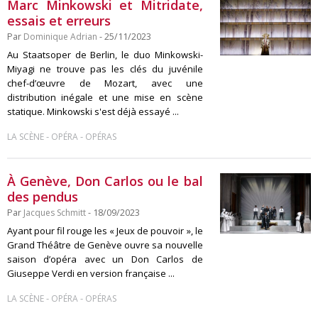
Marc Minkowski et Mitridate,
essais et erreurs
Par
Dominique Adrian
- 25/11/2023
Au Staatsoper de Berlin, le duo Minkowski-
Miyagi ne trouve pas les clés du juvénile
chef-d’œuvre de Mozart, avec une
distribution inégale et une mise en scène
statique. Minkowski s'est déjà essayé ...
-
-
LA SCÈNE
OPÉRA
OPÉRAS
À Genève, Don Carlos ou le bal
des pendus
Par
Jacques Schmitt
- 18/09/2023
Ayant pour fil rouge les « Jeux de pouvoir », le
Grand Théâtre de Genève ouvre sa nouvelle
saison d’opéra avec un Don Carlos de
Giuseppe Verdi en version française ...
-
-
LA SCÈNE
OPÉRA
OPÉRAS