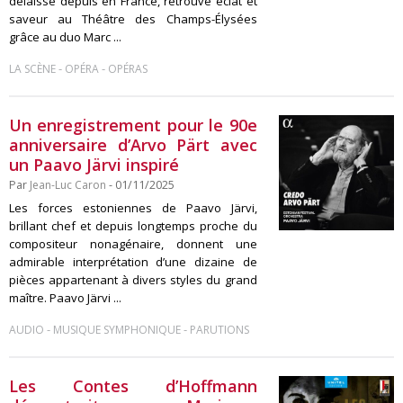
délaissé depuis en France, retrouve éclat et
saveur au Théâtre des Champs-Élysées
grâce au duo Marc ...
-
-
LA SCÈNE
OPÉRA
OPÉRAS
Un enregistrement pour le 90e
anniversaire d’Arvo Pärt avec
un Paavo Järvi inspiré
Par
Jean-Luc Caron
- 01/11/2025
Les forces estoniennes de Paavo Järvi,
brillant chef et depuis longtemps proche du
compositeur nonagénaire, donnent une
admirable interprétation d’une dizaine de
pièces appartenant à divers styles du grand
maître. Paavo Järvi ...
-
-
AUDIO
MUSIQUE SYMPHONIQUE
PARUTIONS
Les Contes d’Hoffmann