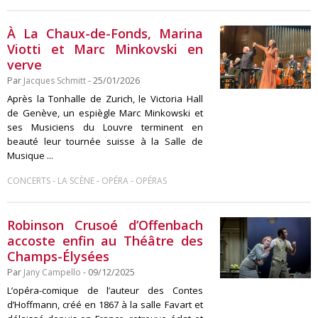
À La Chaux-de-Fonds, Marina
Viotti et Marc Minkovski en
verve
Par
Jacques Schmitt
- 25/01/2026
Après la Tonhalle de Zurich, le Victoria Hall
de Genève, un espiègle Marc Minkowski et
ses Musiciens du Louvre terminent en
beauté leur tournée suisse à la Salle de
Musique ...
-
-
-
CONCERTS
LA SCÈNE
OPÉRA
OPÉRAS
Robinson Crusoé d’Offenbach
accoste enfin au Théâtre des
Champs-Élysées
Par
Jany Campello
- 09/12/2025
L’opéra-comique de l’auteur des Contes
d’Hoffmann, créé en 1867 à la salle Favart et