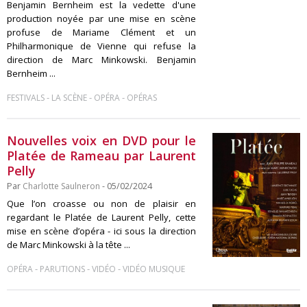
Benjamin Bernheim est la vedette d'une
production noyée par une mise en scène
profuse de Mariame Clément et un
Philharmonique de Vienne qui refuse la
direction de Marc Minkowski. Benjamin
Bernheim ...
-
-
-
FESTIVALS
LA SCÈNE
OPÉRA
OPÉRAS
Nouvelles voix en DVD pour le
Platée de Rameau par Laurent
Pelly
Par
Charlotte Saulneron
- 05/02/2024
Que l’on croasse ou non de plaisir en
regardant le Platée de Laurent Pelly, cette
mise en scène d’opéra - ici sous la direction
de Marc Minkowski à la tête ...
-
-
-
OPÉRA
PARUTIONS
VIDÉO
VIDÉO MUSIQUE