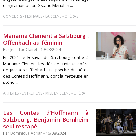
dithyrambique au Gstaad Menuhin ...
-
-
-
CONCERTS
FESTIVALS
LA SCÈNE
OPÉRAS
Mariame Clément à Salzbourg :
Offenbach au féminin
Par
Jean-Luc Clairet
- 19/08/2024
En 2024, le Festival de Salzbourg confie à
Mariame Clément les clés de l’unique opéra
de Jacques Offenbach. La psyché du héros
des Contes d'Hoffmann, dont la metteuse en
scène ...
-
-
-
ARTISTES
ENTRETIENS
MISE EN SCÈNE
OPÉRA
Les Contes d’Hoffmann à
Salzbourg, Benjamin Bernheim
seul rescapé
Par
Dominique Adrian
- 16/08/2024