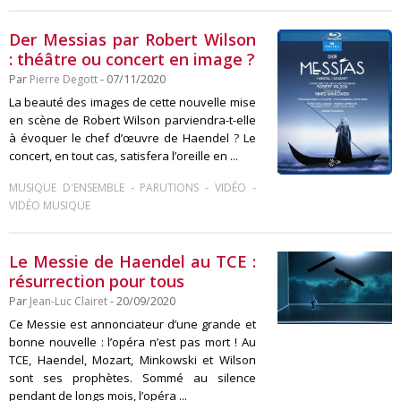
Der Messias par Robert Wilson
: théâtre ou concert en image ?
Par
Pierre Degott
- 07/11/2020
La beauté des images de cette nouvelle mise
en scène de Robert Wilson parviendra-t-elle
à évoquer le chef d’œuvre de Haendel ? Le
concert, en tout cas, satisfera l’oreille en ...
-
-
-
MUSIQUE D'ENSEMBLE
PARUTIONS
VIDÉO
VIDÉO MUSIQUE
Le Messie de Haendel au TCE :
résurrection pour tous
Par
Jean-Luc Clairet
- 20/09/2020
Ce Messie est annonciateur d’une grande et
bonne nouvelle : l’opéra n’est pas mort ! Au
TCE, Haendel, Mozart, Minkowski et Wilson
sont ses prophètes. Sommé au silence
pendant de longs mois, l’opéra ...