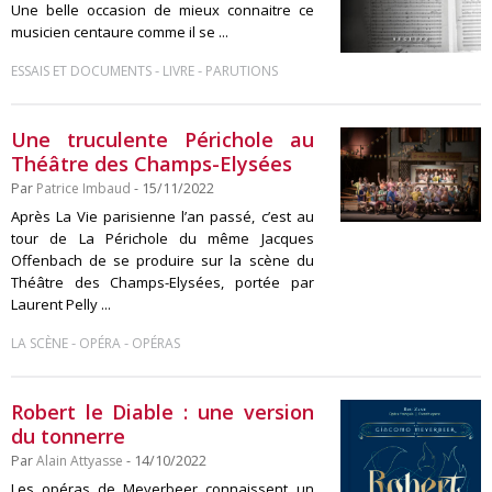
Une belle occasion de mieux connaitre ce
musicien centaure comme il se ...
-
-
ESSAIS ET DOCUMENTS
LIVRE
PARUTIONS
Une truculente Périchole au
Théâtre des Champs-Elysées
Par
Patrice Imbaud
- 15/11/2022
Après La Vie parisienne l’an passé, c’est au
tour de La Périchole du même Jacques
Offenbach de se produire sur la scène du
Théâtre des Champs-Elysées, portée par
Laurent Pelly ...
-
-
LA SCÈNE
OPÉRA
OPÉRAS
Robert le Diable : une version
du tonnerre
Par
Alain Attyasse
- 14/10/2022
Les opéras de Meyerbeer connaissent un