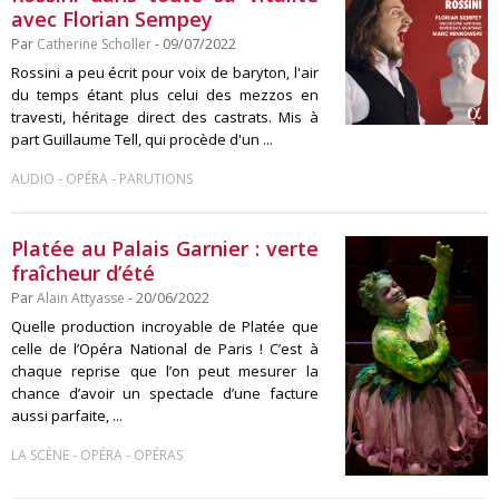
avec Florian Sempey
Par
Catherine Scholler
- 09/07/2022
Rossini a peu écrit pour voix de baryton, l'air
du temps étant plus celui des mezzos en
travesti, héritage direct des castrats. Mis à
part Guillaume Tell, qui procède d'un ...
-
-
AUDIO
OPÉRA
PARUTIONS
Platée au Palais Garnier : verte
fraîcheur d’été
Par
Alain Attyasse
- 20/06/2022
Quelle production incroyable de Platée que
celle de l’Opéra National de Paris ! C’est à
chaque reprise que l’on peut mesurer la
chance d’avoir un spectacle d’une facture
aussi parfaite, ...
-
-
LA SCÈNE
OPÉRA
OPÉRAS