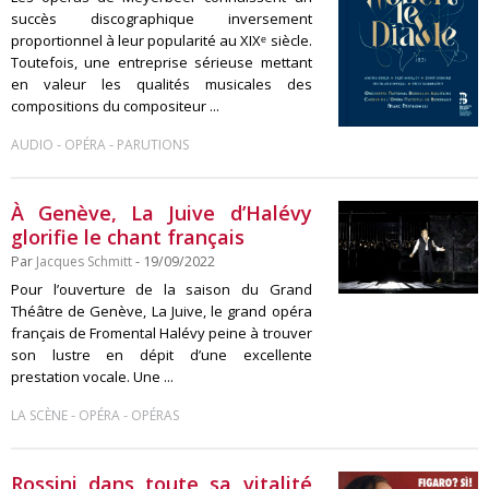
succès discographique inversement
proportionnel à leur popularité au XIXᵉ siècle.
Toutefois, une entreprise sérieuse mettant
en valeur les qualités musicales des
compositions du compositeur ...
-
-
AUDIO
OPÉRA
PARUTIONS
À Genève, La Juive d’Halévy
glorifie le chant français
Par
Jacques Schmitt
- 19/09/2022
Pour l’ouverture de la saison du Grand
Théâtre de Genève, La Juive, le grand opéra
français de Fromental Halévy peine à trouver
son lustre en dépit d’une excellente
prestation vocale. Une ...
-
-
LA SCÈNE
OPÉRA
OPÉRAS
Rossini dans toute sa vitalité