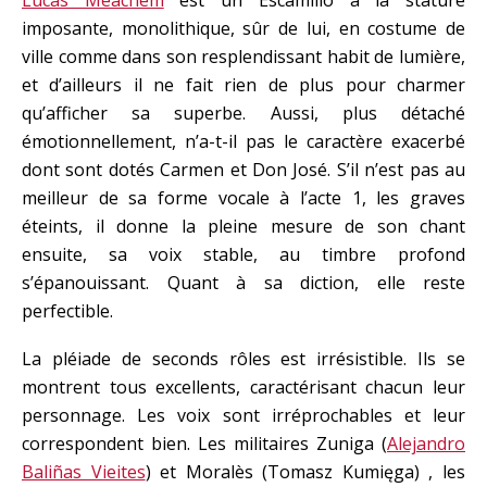
Lucas Meachem
est un Escamillo à la stature
imposante, monolithique, sûr de lui, en costume de
ville comme dans son resplendissant habit de lumière,
et d’ailleurs il ne fait rien de plus pour charmer
qu’afficher sa superbe. Aussi, plus détaché
émotionnellement, n’a-t-il pas le caractère exacerbé
dont sont dotés Carmen et Don José. S’il n’est pas au
meilleur de sa forme vocale à l’acte 1, les graves
éteints, il donne la pleine mesure de son chant
ensuite, sa voix stable, au timbre profond
s’épanouissant. Quant à sa diction, elle reste
perfectible.
La pléiade de seconds rôles est irrésistible. Ils se
montrent tous excellents, caractérisant chacun leur
personnage. Les voix sont irréprochables et leur
correspondent bien. Les militaires Zuniga (
Alejandro
Baliñas Vieites
) et Moralès (Tomasz Kumięga) , les