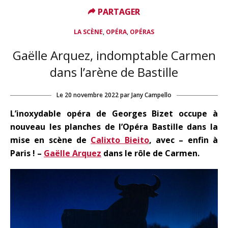
PARTAGER
PARTAGER
,
,
LA SCÈNE
OPÉRA
OPÉRAS
Gaëlle Arquez, indomptable Carmen
dans l’arène de Bastille
Le
20 novembre 2022
par
Jany Campello
L’inoxydable opéra de Georges Bizet occupe à
nouveau les planches de l’Opéra Bastille dans la
mise en scène de
Calixto Bieito
, avec – enfin à
Paris ! –
Gaëlle Arquez
dans le rôle de Carmen.