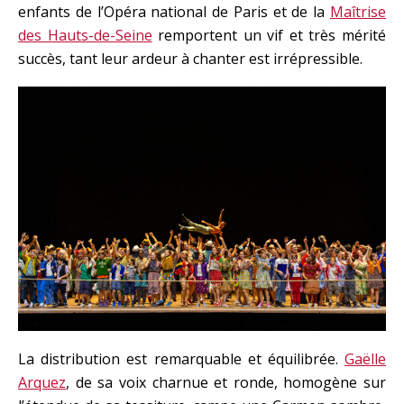
enfants de l’Opéra national de Paris et de la
Maîtrise
des Hauts-de-Seine
remportent un vif et très mérité
succès, tant leur ardeur à chanter est irrépressible.
La distribution est remarquable et équilibrée.
Gaëlle
Arquez
, de sa voix charnue et ronde, homogène sur