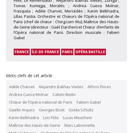
Félix, Le Remendado ; Alejandro Baliñas Vieites, Zuniga ;
Tomas Kumięga, Moralès ; Andrea Cueva Molnar,
Frasquita ; Adèle Charvet, Mercédès ; Karim Belkhadra,
Lillas Pastia. Orchestre et Chœurs de l’Opéra national de
Paris (chef de chœur : Ching-Lien Wu), Maîtrise des Hauts-
de-Seine (directeur : Gaël Darchen) et Chœur d’enfants de
l’Opéra national de Paris. Direction musicale : Fabien
Gabel
FRANCE
ÎLE-DE-FRANCE
PARIS
OPÉRA BASTILLE
Mots-clefs de cet article
Adèle Charvet
Alejandro Baliñas Vieites
Alfons Flores
Andrea Cueva Molnar
Calixto Bieito
Chœur de l’Opéra national de Paris
Fabien Gabel
Gaëlle Arquez
Georges Bizet
Golda Schultz
Karim Belkhadra
Loïc Félix
Lucas Meachem
Maîtrise des Hauts-de-Seine
Marc Labonnette