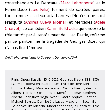
contrebandiers Le Dancaïre (
Marc Labonnette
) et le
Remendado (
Loïc Félix
) forment de sacrées paires,
tout comme les deux attachantes délurées que sont
Frasquita (
Andrea Cueva Molnar
) et Mercédès (
Adèle
Charvet
). Le comédien
Karim Belkhadra
qui endosse le
rôle tantôt parlé, tantôt muet de Lillas Pastia, referme
par sa pantomime la tragédie de Georges Bizet, qui
n’a pas fini d’émouvoir.
Crédit photographique © Guergana Damianova/OnP
Paris. Opéra Bastille. 15-XI-2022. Georges Bizet (1838-1875)
: Carmen, opéra en quatre actes. Livret de Henri Meilhac et
Ludovic Halévy. Mise en scène : Calixto Bieito ; décors :
Alfons Flores ; Costumes : Mercè Paloma; lumières :
Alberto Rodriguez Vega. Avec : Gaëlle Arquez, Carmen ;
Michael Spyres, Don José ; Lucas Meachem, Escamillo ;
Golda Schultz, Micaela ; Marc Labonnette, le Dancaïre ; LoÏc