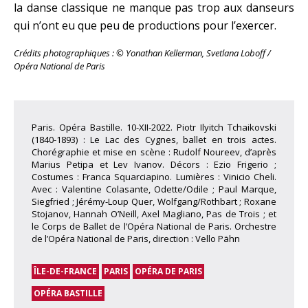
la danse classique ne manque pas trop aux danseurs
qui n’ont eu que peu de productions pour l’exercer.
Crédits photographiques : © Yonathan Kellerman, Svetlana Loboff /
Opéra National de Paris
Paris. Opéra Bastille. 10-XII-2022. Piotr Ilyitch Tchaikovski
(1840-1893) : Le Lac des Cygnes, ballet en trois actes.
Chorégraphie et mise en scène : Rudolf Noureev, d’après
Marius Petipa et Lev Ivanov. Décors : Ezio Frigerio ;
Costumes : Franca Squarciapino. Lumières : Vinicio Cheli.
Avec : Valentine Colasante, Odette/Odile ; Paul Marque,
Siegfried ; Jérémy-Loup Quer, Wolfgang/Rothbart ; Roxane
Stojanov, Hannah O’Neill, Axel Magliano, Pas de Trois ; et
le Corps de Ballet de l’Opéra National de Paris. Orchestre
de l’Opéra National de Paris, direction : Vello Pähn
ÎLE-DE-FRANCE
PARIS
OPÉRA DE PARIS
OPÉRA BASTILLE