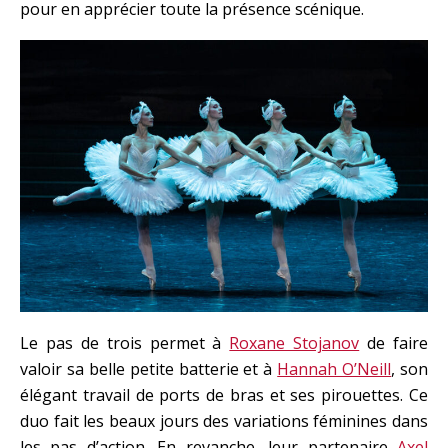
pour en apprécier toute la présence scénique.
Le pas de trois permet à
Roxane Stojanov
de faire
valoir sa belle petite batterie et à
Hannah O’Neill
, son
élégant travail de ports de bras et ses pirouettes. Ce
duo fait les beaux jours des variations féminines dans
les pas d’action. En revanche, leur partenaire
Axel