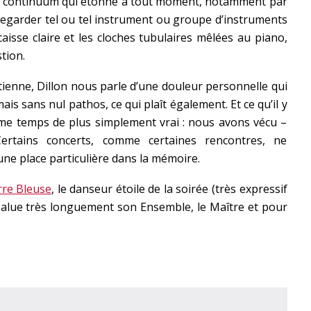
un continuum qui étonne à tout moment, notamment par
à regarder tel ou tel instrument ou groupe d’instruments
isse claire et les cloches tubulaires mêlées au piano,
tion.
étienne, Dillon nous parle d’une douleur personnelle qui
s sans nul pathos, ce qui plaît également. Et ce qu’il y
même temps de plus simplement vrai : nous avons vécu –
ertains concerts, comme certaines rencontres, ne
ne place particulière dans la mémoire.
rre Bleuse
, le danseur étoile de la soirée (très expressif
 salue très longuement son Ensemble, le Maître et pour