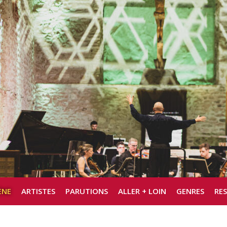
ÈNE
ARTISTES
PARUTIONS
ALLER + LOIN
GENRES
RE