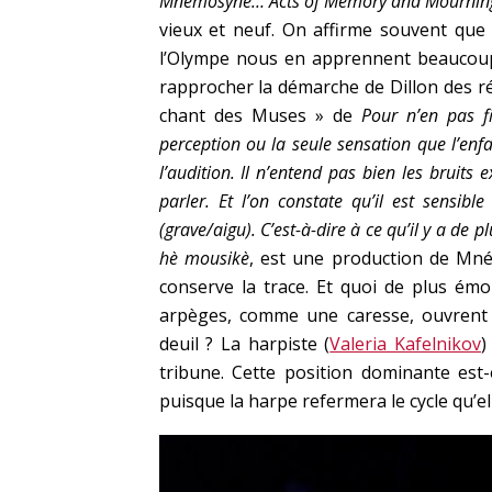
Mnemosyne… Acts of Memory and Mournin
vieux et neuf. On affirme souvent que 
l’Olympe nous en apprennent beaucoup 
rapprocher la démarche de Dillon des ré
chant des Muses » de
Pour n’en pas fi
perception ou la seule sensation que l’enfa
l’audition. Il n’entend pas bien les bruits 
parler. Et l’on constate qu’il est sensibl
(grave/aigu). C’est-à-dire à ce qu’il y a de 
hè mousikè
, est une production de Mn
conserve la trace. Et quoi de plus émo
arpèges, comme une caresse, ouvrent
deuil ? La harpiste (
Valeria Kafelnikov
)
tribune. Cette position dominante est
puisque la harpe refermera le cycle qu’elle