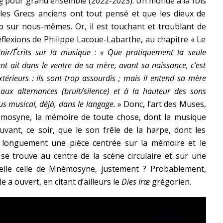
g
pour grand ensemble (2022-2023). Un monde à la fois
les Grecs anciens ont tout pensé et que les dieux de
sur nous-mêmes. Or, il est touchant et troublant de
flexions de Philippe Lacoue-Labarthe, au chapitre « Le
nir/Écrits sur la musique
:
« Que pratiquement la seule
nt ait dans le ventre de sa mère, avant sa naissance, c’est
extérieurs : ils sont trop assourdis ; mais il entend sa mère
e aux alternances (bruit/silence) et à la hauteur des sons
plus musical, déjà, dans le langage.
» Donc, l’art des Muses,
émosyne, la mémoire de toute chose, dont la musique
uvant, ce soir, que le son frêle de la harpe, dont les
 longuement une pièce centrée sur la mémoire et le
 se trouve au centre de la scène circulaire et sur une
-elle celle de Mnémosyne, justement ? Probablement,
 a ouvert, en citant d’ailleurs le
Dies Iræ
grégorien.