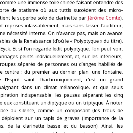
 comme une immense toile chinée faisant entendre des
orte de statisme où aux tuttis succèdent des micro-
etient le superbe solo de clarinette par
Jérôme Comte
),
 reprises inlassablement, mais sans lasser l’auditeur,
une nécessité interne. On n’avance pas, mais on avance
les de la Renaissance (d’où le « Polyptyque » du titre),
Eyck. Et si l’on regarde ledit polyptyque, l’on peut voir,
nages peints individuellement, et, sur les inférieurs,
groupes séparés de personnes ou d’anges habillés de
e centre : du premier au dernier plan, une fontaine,
l’Esprit saint. Diachroniquement, c’est un grand
baignant dans un climat mélancolique, et que seuls
iration indispensable, les pauses séparant les cinq
e eux constituant un diptyque ou un triptyque. À noter
lace au silence, comme un composant (les trous de
 déploient sur un tapis de graves (importance de la
, de la clarinette basse et du basson). Ainsi, les