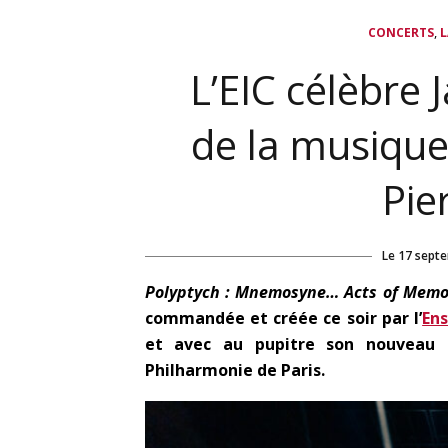
,
CONCERTS
L
L’EIC célèbre 
de la musique 
Pie
Le
17 sept
Polyptych : Mnemosyne… Acts of Mem
commandée et créée ce soir par l’
En
et avec au pupitre son nouveau
Philharmonie de Paris.