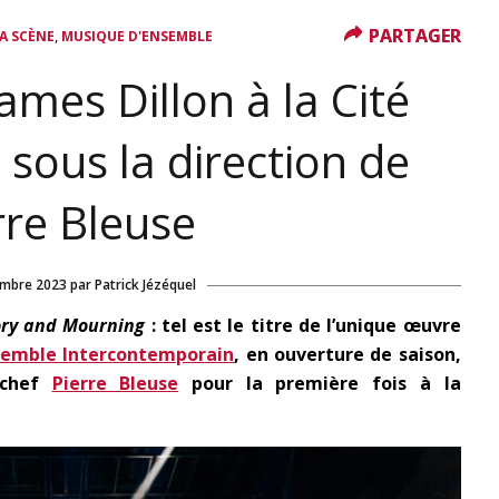
PARTAGER
PARTAGER
,
A SCÈNE
MUSIQUE D'ENSEMBLE
James Dillon à la Cité
sous la direction de
rre Bleuse
embre 2023
par
Patrick Jézéquel
ory and Mourning
: tel est le titre de l’unique œuvre
semble Intercontemporain
, en ouverture de saison,
 chef
Pierre Bleuse
pour la première fois à la