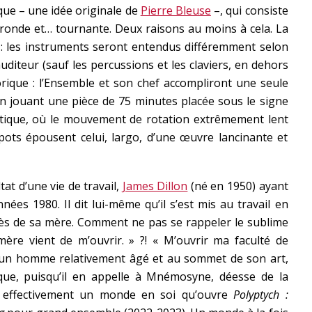
ue – une idée originale de
Pierre Bleuse
–, qui consiste
 ronde et… tournante. Deux raisons au moins à cela. La
: les instruments seront entendus différemment selon
auditeur (sauf les percussions et les claviers, en dehors
orique : l’Ensemble et son chef accompliront une seule
n jouant une pièce de 75 minutes placée sous le signe
tique, où le mouvement de rotation extrêmement lent
pots épousent celui, largo, d’une œuvre lancinante et
at d’une vie de travail,
James Dillon
(né en 1950) ayant
s 1980. Il dit lui-même qu’il s’est mis au travail en
cès de sa mère. Comment ne pas se rappeler le sublime
mère vient de m’ouvrir. » ?! « M’ouvrir ma faculté de
ù un homme relativement âgé et au sommet de son art,
ïque, puisqu’il en appelle à Mnémosyne, déesse de la
 effectivement un monde en soi qu’ouvre
Polyptych :