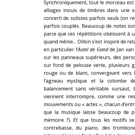
Synchroniquement, tout le morceau est
alliages inouïs de timbres dans une s
concerti de solistes parfois seuls (on r
parfois couplés. Beaucoup de notes sont
parce que ces répétitions obéissent à 
quand même… Dillon s’est inspiré de retab
en particulier l’
Autel de Gand
de Jan van 
sur les panneaux supérieurs, des person
sur fond de pelouse verte, plusieurs 
rouge ou de blanc, convergeant vers l
l’agneau mystique et la colombe de 
balancement sans véritable sursaut, 
viennent interrompre, comme une resp
mouvements ou « actes », chacun d’entr
que la musique laisse beaucoup de p
mémoire ?). Et que tous les motifs se
contrebasse, du piano, des trombones