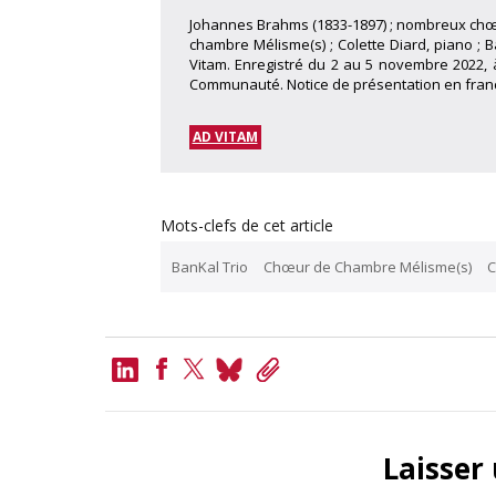
Johannes Brahms (1833-1897) ; nombreux chœ
chambre Mélisme(s) ; Colette Diard, piano ; B
Vitam. Enregistré du 2 au 5 novembre 2022,
Communauté. Notice de présentation en frança
AD VITAM
Mots-clefs de cet article
BanKal Trio
Chœur de Chambre Mélisme(s)
C
LinkedIn
Bluesky
Copy
Link
Facebook
Twitter
Laisser