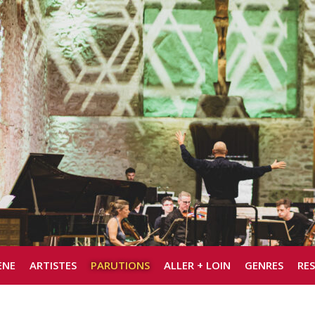
ÈNE
ARTISTES
PARUTIONS
ALLER + LOIN
GENRES
RE