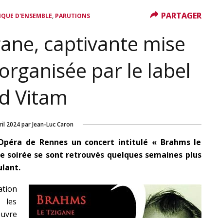
PARTAGER
PARTAGER
,
IQUE D'ENSEMBLE
PARUTIONS
ane, captivante mise
organisée par le label
d Vitam
ril 2024
par
Jean-Luc Caron
Opéra de Rennes un concert intitulé « Brahms le
te soirée
se sont retrouvés
quelques semaines plus
lant.
tion
 les
œuvre