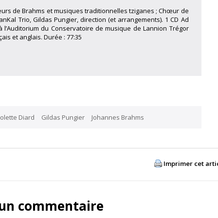
urs de Brahms et musiques traditionnelles tziganes ; Chœur de
anKal Trio, Gildas Pungier, direction (et arrangements). 1 CD Ad
 à l’Auditorium du Conservatoire de musique de Lannion Trégor
is et anglais. Durée : 77:35
olette Diard
Gildas Pungier
Johannes Brahms
Imprimer cet arti
 un commentaire