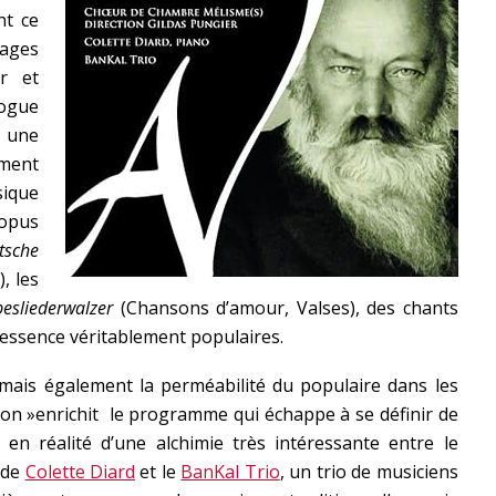
nt ce
pages
r et
ogue
 une
ment
ique
 opus
tsche
, les
besliederwalzer
(Chansons d’amour, Valses), des chants
d’essence véritablement populaires.
mais également la perméabilité du populaire dans les
ion »enrichit
le programme qui échappe à se définir de
it en réalité d’une alchimie très intéressante entre le
 de
Colette Diard
et le
BanKal Trio
, un trio de musiciens