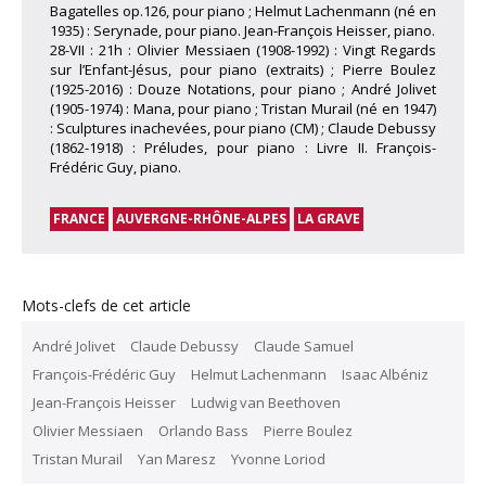
Bagatelles op.126, pour piano ; Helmut Lachenmann (né en
1935) : Serynade, pour piano. Jean-François Heisser, piano.
28-VII : 21h : Olivier Messiaen (1908-1992) : Vingt Regards
sur l’Enfant-Jésus, pour piano (extraits) ; Pierre Boulez
(1925-2016) : Douze Notations, pour piano ; André Jolivet
(1905-1974) : Mana, pour piano ; Tristan Murail (né en 1947)
: Sculptures inachevées, pour piano (CM) ; Claude Debussy
(1862-1918) : Préludes, pour piano : Livre II. François-
Frédéric Guy, piano.
FRANCE
AUVERGNE-RHÔNE-ALPES
LA GRAVE
Mots-clefs de cet article
André Jolivet
Claude Debussy
Claude Samuel
François-Frédéric Guy
Helmut Lachenmann
Isaac Albéniz
Jean-François Heisser
Ludwig van Beethoven
Olivier Messiaen
Orlando Bass
Pierre Boulez
Tristan Murail
Yan Maresz
Yvonne Loriod