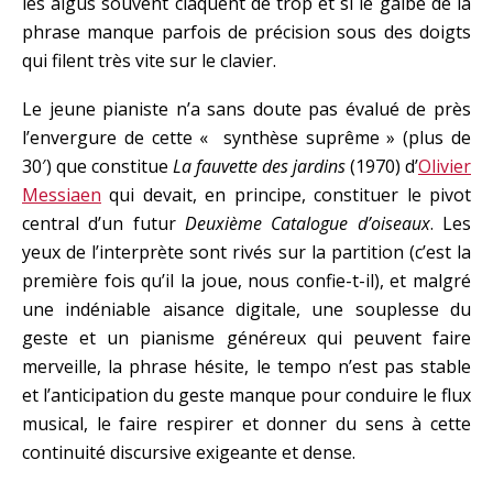
les aigus souvent claquent de trop et si le galbe de la
phrase manque parfois de précision sous des doigts
qui filent très vite sur le clavier.
Le jeune pianiste n’a sans doute pas évalué de près
l’envergure de cette « synthèse suprême » (plus de
30′) que constitue
La fauvette des jardins
(1970) d’
Olivier
Messiaen
qui devait, en principe, constituer le pivot
central d’un futur
Deuxième Catalogue d’oiseaux
. Les
yeux de l’interprète sont rivés sur la partition (c’est la
première fois qu’il la joue, nous confie-t-il), et malgré
une indéniable aisance digitale, une souplesse du
geste et un pianisme généreux qui peuvent faire
merveille, la phrase hésite, le tempo n’est pas stable
et l’anticipation du geste manque pour conduire le flux
musical, le faire respirer et donner du sens à cette
continuité discursive exigeante et dense.