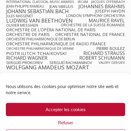
INTERNATIONAL CLASSICAL MUSIC AWARDS
IRCAM
JACQUES OFFENBACH
JOHANNES BRAHMS
JEAN-PHILIPPE RAMEAU
JEAN SIBELIUS
JOHANN SEBASTIAN BACH
JOSEPH HAYDN
LONDON SYMPHONY ORCHESTRA
JULES MASSENET
LUDWIG VAN BEETHOVEN
MAURICE RAVEL
OLIVIER MESSIAEN
ORCHESTRE DE LA SUISSE ROMANDE
ORCHESTRE DE L’OPÉRA NATIONAL DE PARIS
ORCHESTRE DE PARIS
ORCHESTRE NATIONAL DE FRANCE
ORCHESTRE PHILHARMONIQUE DE BERLIN
ORCHESTRE PHILHARMONIQUE DE RADIO FRANCE
PIERRE BOULEZ
ORCHESTRE PHILHARMONIQUE DE VIENNE
RICHARD STRAUSS
PIOTR ILITCH TCHAÏKOVSKI
RICHARD WAGNER
ROBERT SCHUMANN
SERGUEÏ PROKOFIEV
SERGUEÏ RACHMANINOV
VALERY GERGIEV
WOLFGANG AMADEUS MOZART
Nous utilisons des cookies pour optimiser notre site web et
notre service.
Contact
Qui sommes-nous ?
Équipe
Newsletter
Annonces
Crédits & Mentions
Politique de cookies (UE)
Accepter les cookies
Refuser