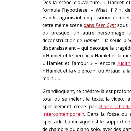
Dès la scène d’ouverture, « Hamlet et
formule l’hypothèse, « What If ? », d
Hamlet agonisant, empoisonné et muet,
cette même scène
dans
Peer Gynt
sous l
ou presque, un autre personnage lui
déconstruction de
Hamlet
– la seule piè
disparaissaient – qui découpe la tragéd
« Hamlet et le père », « Hamlet et la m
« Hamlet et l’amour » – encore
Judit
« Hamlet et la violence », où Artaud, ali
mort »…
Grandiloquent, ce théâtre-là est profo
total où se mêlent le texte, la vidéo,
spécialement créée par
Blaise Ubaldi
Intercontemporain
. Dans la fosse ou s
spectacle. La musique est le support d
de chambre ou piano solo, avec des parti