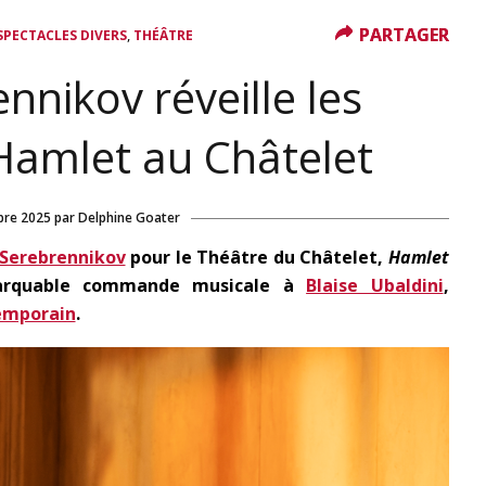
PARTAGER
PARTAGER
,
SPECTACLES DIVERS
THÉÂTRE
ennikov réveille les
Hamlet au Châtelet
bre 2025
par
Delphine Goater
l Serebrennikov
pour le Théâtre du Châtelet,
Hamlet
marquable commande musicale à
Blaise Ubaldini
,
emporain
.