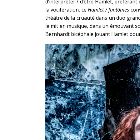
d’interpréter / d’être Hamlet, préféran
la vocifération, ce
Hamlet / fantômes
conv
théâtre de la cruauté dans un duo grand
le mit en musique, dans un émouvant so
Bernhardt bicéphale jouant Hamlet pour 