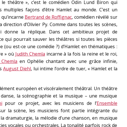
 le théâtre », c’est le comédien Odin Lund Biron qui
es multiples façons d’être Hamlet au monde. C’est un
 qu’incarne
Bertrand de Roffignac
, comédien révélé sur
a direction d’Olivier Py. Comme dans toutes les scènes,
 donne la réplique. Dans cet ambitieux projet de
ce qui pourrait sauver les théâtres si toutes les pièces
ie (ou est-ce une comédie ?) d’Hamlet en thématiques :
ère » où
Judith Chemla
incarne à la fois la reine et le roi,
h Chemla
en Ophélie chantant avec une grâce infinie,
as
August Diehl
, lui intime l’ordre de tuer, « Hamlet et la
ndément européen et viscéralement théâtral. Un théâtre
 la danse, la scénographie et la musique – une musique
ni
pour ce projet, avec les musiciens de l’
Ensemble
ur la scène, les musiciens font partie intégrante du
e la dramaturgie, la mélodie d’une chanson, en musique
es vocales ou orchestrales. La tonalité parfois rock de