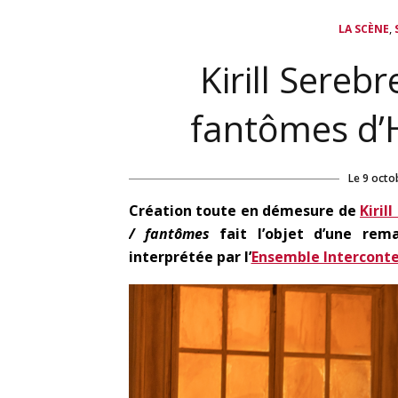
,
LA SCÈNE
Kirill Serebr
fantômes d’
Le
9 octo
Création toute en démesure de
Kiril
/ fantômes
fait l’objet d’une re
interprétée par l’
Ensemble Intercont