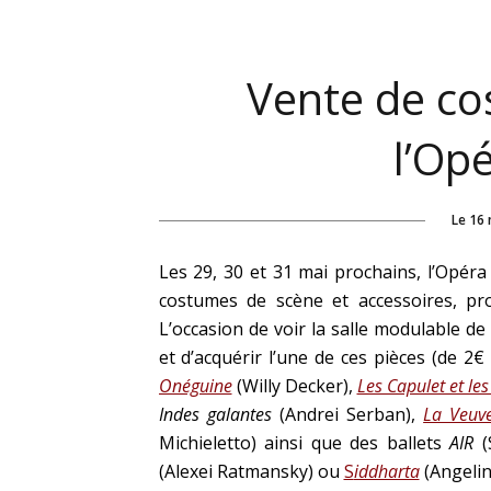
Vente de co
l’Op
Le
16 
Les 29, 30 et 31 mai prochains, l’
Opéra
costumes de scène et accessoires, pr
L’occasion de voir la salle modulable de l
et d’acquérir l’une de ces pièces (de 2
Onéguine
(Willy Decker),
Les Capulet et le
Indes galantes
(Andrei Serban),
La Veuv
Michieletto) ainsi que des ballets
AIR
(
(Alexei Ratmansky) ou
S
iddharta
(Angelin