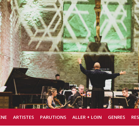
ÈNE
ARTISTES
PARUTIONS
ALLER + LOIN
GENRES
RE