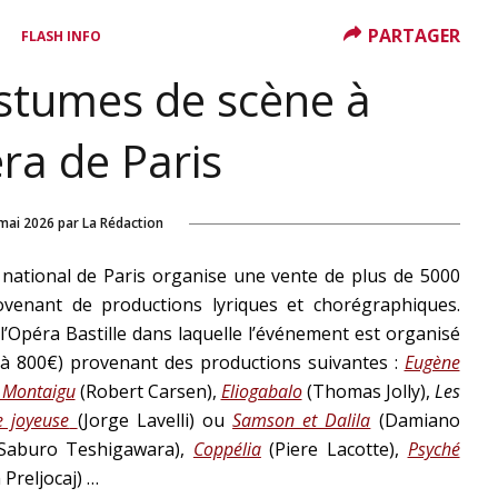
PARTAGER
FLASH INFO
stumes de scène à
éra de Paris
mai 2026
par
La Rédaction
national de
Paris
organise une vente de plus de 5000
ovenant de productions lyriques et chorégraphiques.
’
Opéra
Bastille dans laquelle l’événement est organisé
€ à 800€) provenant des productions suivantes :
Eugène
s Montaigu
(Robert Carsen),
Eliogabalo
(Thomas Jolly),
Les
e joyeuse
(Jorge Lavelli) ou
Samson et Dalila
(Damiano
Saburo Teshigawara),
Coppélia
(Piere Lacotte),
Psyché
 Preljocaj) …