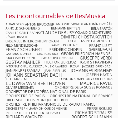
Les incontournables de ResMusica
ANTON BRUCKNER
ANTONIO VIVALDI
ANTONÍN DVOŘÁK
ALBAN BERG
ARNOLD SCHOENBERG
BENJAMIN BRITTEN
BÉLA BARTÓK
CLAUDE DEBUSSY
CAMILLE SAINT-SAËNS
CLAUDIO MONTEVERDI
DIMITRI CHOSTAKOVITCH
CÉSAR FRANCK
ENSEMBLE INTERCONTEMPORAIN
ENTRETIENS INSTRUMENTISTES
FRANZ LISZT
FELIX MENDELSSOHN
FRANCIS POULENC
FRANZ SCHUBERT
FRÉDÉRIC CHOPIN
GABRIEL FAURÉ
GEORG FRIEDRICH HAENDEL
GAETANO DONIZETTI
GEORGES BIZET
GIUSEPPE VERDI
GIACOMO PUCCINI
GIOACHINO ROSSINI
GUSTAV MAHLER
HECTOR BERLIOZ
IGOR STRAVINSKY
INTERNATIONAL CLASSICAL MUSIC AWARDS
IRCAM
JACQUES OFFENBACH
JOHANNES BRAHMS
JEAN-PHILIPPE RAMEAU
JEAN SIBELIUS
JOHANN SEBASTIAN BACH
JOSEPH HAYDN
LONDON SYMPHONY ORCHESTRA
JULES MASSENET
LUDWIG VAN BEETHOVEN
MAURICE RAVEL
OLIVIER MESSIAEN
ORCHESTRE DE LA SUISSE ROMANDE
ORCHESTRE DE L’OPÉRA NATIONAL DE PARIS
ORCHESTRE DE PARIS
ORCHESTRE NATIONAL DE FRANCE
ORCHESTRE PHILHARMONIQUE DE BERLIN
ORCHESTRE PHILHARMONIQUE DE RADIO FRANCE
PIERRE BOULEZ
ORCHESTRE PHILHARMONIQUE DE VIENNE
RICHARD STRAUSS
PIOTR ILITCH TCHAÏKOVSKI
RICHARD WAGNER
ROBERT SCHUMANN