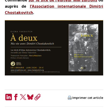
Commande
sur le site de l’éditeur MM Editions
ou
auprès de
l’Association internationale Dimitri
Chostakovitch
.
Imprimer cet article
LinkedIn
Facebook
Twitter
Bluesky
Copy