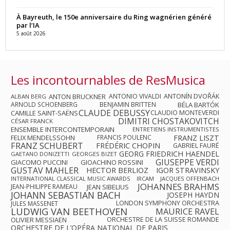
À Bayreuth, le 150e anniversaire du Ring wagnérien généré
par l’IA
5 août 2026
Les incontournables de ResMusica
ANTON BRUCKNER
ANTONIO VIVALDI
ANTONÍN DVOŘÁK
ALBAN BERG
ARNOLD SCHOENBERG
BENJAMIN BRITTEN
BÉLA BARTÓK
CLAUDE DEBUSSY
CAMILLE SAINT-SAËNS
CLAUDIO MONTEVERDI
DIMITRI CHOSTAKOVITCH
CÉSAR FRANCK
ENSEMBLE INTERCONTEMPORAIN
ENTRETIENS INSTRUMENTISTES
FRANZ LISZT
FELIX MENDELSSOHN
FRANCIS POULENC
FRANZ SCHUBERT
FRÉDÉRIC CHOPIN
GABRIEL FAURÉ
GEORG FRIEDRICH HAENDEL
GAETANO DONIZETTI
GEORGES BIZET
GIUSEPPE VERDI
GIACOMO PUCCINI
GIOACHINO ROSSINI
GUSTAV MAHLER
HECTOR BERLIOZ
IGOR STRAVINSKY
INTERNATIONAL CLASSICAL MUSIC AWARDS
IRCAM
JACQUES OFFENBACH
JOHANNES BRAHMS
JEAN-PHILIPPE RAMEAU
JEAN SIBELIUS
JOHANN SEBASTIAN BACH
JOSEPH HAYDN
LONDON SYMPHONY ORCHESTRA
JULES MASSENET
LUDWIG VAN BEETHOVEN
MAURICE RAVEL
OLIVIER MESSIAEN
ORCHESTRE DE LA SUISSE ROMANDE
ORCHESTRE DE L’OPÉRA NATIONAL DE PARIS