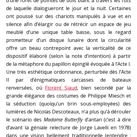
d’une forêt de pointes de bois blanc à travers les fûts
de laquelle dialogueront le jour et la nuit. Certaines
ont poussé sur des chariots manipulés à vue et en
silence afin d’élargir ou de rétrécir un espace de jeu
meublé d’une unique table basse, sous le regard
prometteur d’un disque lunaire dont la circularité
offre un beau contrepoint avec la verticalité de ce
dispositif élaboré (selon la note d’intention) à partir
de la métaphore du papillon épinglé évoquée à l’Acte I.
Une très esthétique ordonnance, perturbée dès l’Acte
II par d’énigmatiques carcasses de bateaux
renversées, où
Florent Siaud
, bien secondé par la
grande élégance des costumes de Philippe Miesch et
la séduction (quoiqu’un brin sous-employées) des
lumières de Nicolas Descoteaux, n’a plus qu’à dérouler
le scénario des
Madame Butterfly
d’antan (c’est à dire
d’avant la géniale relecture de Jorge Lavelli en 1978)
dans une vision bellement traditionnelle (entendre :