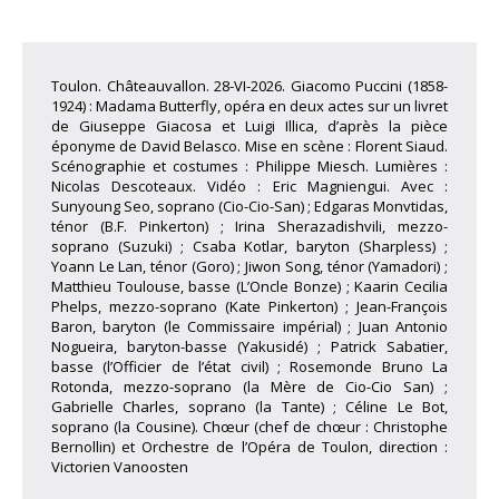
Toulon. Châteauvallon. 28-VI-2026. Giacomo Puccini (1858-
1924) : Madama Butterfly, opéra en deux actes sur un livret
de Giuseppe Giacosa et Luigi Illica, d’après la pièce
éponyme de David Belasco. Mise en scène : Florent Siaud.
Scénographie et costumes : Philippe Miesch. Lumières :
Nicolas Descoteaux. Vidéo : Eric Magniengui. Avec :
Sunyoung Seo, soprano (Cio-Cio-San) ; Edgaras Monvtidas,
ténor (B.F. Pinkerton) ; Irina Sherazadishvili, mezzo-
soprano (Suzuki) ; Csaba Kotlar, baryton (Sharpless) ;
Yoann Le Lan, ténor (Goro) ; Jiwon Song, ténor (Yamadori) ;
Matthieu Toulouse, basse (L’Oncle Bonze) ; Kaarin Cecilia
Phelps, mezzo-soprano (Kate Pinkerton) ; Jean-François
Baron, baryton (le Commissaire impérial) ; Juan Antonio
Nogueira, baryton-basse (Yakusidé) ; Patrick Sabatier,
basse (l’Officier de l’état civil) ; Rosemonde Bruno La
Rotonda, mezzo-soprano (la Mère de Cio-Cio San) ;
Gabrielle Charles, soprano (la Tante) ; Céline Le Bot,
soprano (la Cousine). Chœur (chef de chœur : Christophe
Bernollin) et Orchestre de l’Opéra de Toulon, direction :
Victorien Vanoosten