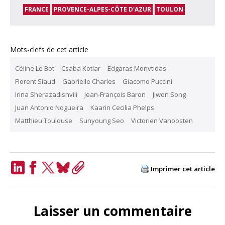
FRANCE
PROVENCE-ALPES-CÔTE D'AZUR
TOULON
Mots-clefs de cet article
Céline Le Bot
Csaba Kotlar
Edgaras Monvtidas
Florent Siaud
Gabrielle Charles
Giacomo Puccini
Irina Sherazadishvili
Jean-François Baron
Jiwon Song
Juan Antonio Nogueira
Kaarin Cecilia Phelps
Matthieu Toulouse
Sunyoung Seo
Victorien Vanoosten
Imprimer cet article
LinkedIn
Facebook
Twitter
Bluesky
Copy
Link
Laisser un commentaire