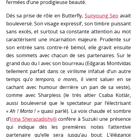
fermées d’une prodigieuse beauté.
Dès sa prise de rôle en Butterfly,
Sunyoung Seo
avait
bouleversé. Son visage expressif, son timbre puissant
sans excès, et surtout sa constante attention au mot
caractérisent une incarnation majeure. Prudente sur
son entrée sans contre-ré bémol, elle gravit ensuite
des sommets avec chacun de ses partenaires. Sur le
grand duo du I avec son bourreau (Edgaras Montvidas
tellement parfait dans ce virilisme infatué d’un autre
temps qu’
o tempora, o mores
, il vient saluer en se
cachant avec humour derrière un pan de sa veste),
comme avec Sharpless (le très altier Csaba Kotlár,
aussi bouleversé que le spectateur par l’électrisant
« Ah ! Morta ! »
quasi parlé). La voix chaude et sombre
d’
Irina Sherazadishvili
confère à Suzuki une présence
qui indique dès les premières notes l’attentive
partenaire qu’elle sera jusqu’au bout. L’élégance