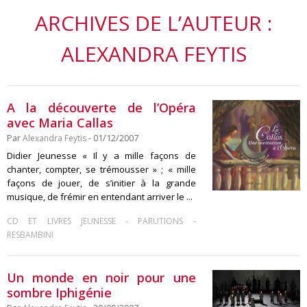
ARCHIVES DE L’AUTEUR :
ALEXANDRA FEYTIS
A la découverte de l’Opéra
avec Maria Callas
Par
Alexandra Feytis
- 01/12/2007
Didier Jeunesse « Il y a mille façons de
chanter, compter, se trémousser » ; « mille
façons de jouer, de s’initier à la grande
musique, de frémir en entendant arriver le ...
-
-
CD ET LIVRES JEUNESSE
PARUTIONS
RESBAMBINI
Un monde en noir pour une
sombre Iphigénie