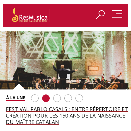
SAINT FRANÇOIS D’ASSISE À SALZBOURG, UNE
FESTIVAL PABLO CASALS : ENTRE RÉPERTOIRE ET
A BAYREUTH, LE 150E ANNIVERSAIRE DU RING
BETSY JOLAS FÊTE SON CENTIÈME
GEORGE BENJAMIN : « MES PARENTS AVAIENT
SOIRÉE IMMENSE PORTÉE PAR ROMEO
CRÉATION POUR LES 150 ANS DE LA NAISSANCE
WAGNÉRIEN GÉNÉRÉ PAR L’IA
ANNIVERSAIRE
CETTE EXIGENCE DE L’OBJET CISELÉ »
CASTELLUCCI ET MAXIME PASCAL
DU MAÎTRE CATALAN