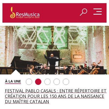
SAINT FRANÇOIS D’ASSISE À SALZBOURG, UNE
FESTIVAL PABLO CASALS : ENTRE RÉPERTOIRE ET
A BAYREUTH, LE 150E ANNIVERSAIRE DU RING
BETSY JOLAS FÊTE SON CENTIÈME
GEORGE BENJAMIN : « MES PARENTS AVAIENT
SOIRÉE IMMENSE PORTÉE PAR ROMEO
CRÉATION POUR LES 150 ANS DE LA NAISSANCE
WAGNÉRIEN GÉNÉRÉ PAR L’IA
ANNIVERSAIRE
CETTE EXIGENCE DE L’OBJET CISELÉ »
CASTELLUCCI ET MAXIME PASCAL
DU MAÎTRE CATALAN