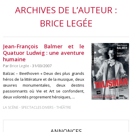
ARCHIVES DE L’AUTEUR :
BRICE LEGÉE
Jean-François Balmer et le
Quatuor Ludwig : une aventure
humaine
Par
Brice Legée
- 31/03/2007
Balzac – Beethoven « Deux des plus grands
héros de la littérature et de la musique, deux
œuvres monumentales, deux destins
passionnants où Vie et Art se confondent,
deux volontés proprement héroïques, ...
-
-
LA SCÈNE
SPECTACLES DIVERS
THÉÂTRE
ANNONCES