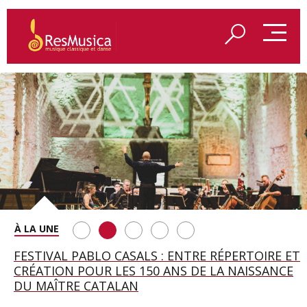
SAINT FRANÇOIS D’ASSISE À SALZBOURG, UNE
FESTIVAL PABLO CASALS : ENTRE RÉPERTOIRE ET
A BAYREUTH, LE 150E ANNIVERSAIRE DU RING
BETSY JOLAS FÊTE SON CENTIÈME
GEORGE BENJAMIN : « MES PARENTS AVAIENT
SOIRÉE IMMENSE PORTÉE PAR ROMEO
CRÉATION POUR LES 150 ANS DE LA NAISSANCE
WAGNÉRIEN GÉNÉRÉ PAR L’IA
ANNIVERSAIRE
CETTE EXIGENCE DE L’OBJET CISELÉ »
CASTELLUCCI ET MAXIME PASCAL
DU MAÎTRE CATALAN