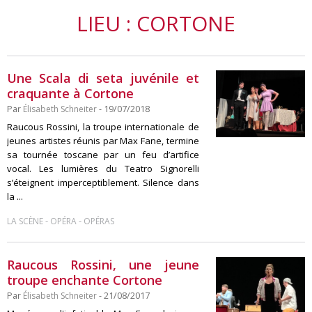
LIEU : CORTONE
Une Scala di seta juvénile et
craquante à Cortone
Par
Élisabeth Schneiter
- 19/07/2018
Raucous Rossini, la troupe internationale de
jeunes artistes réunis par Max Fane, termine
sa tournée toscane par un feu d’artifice
vocal. Les lumières du Teatro Signorelli
s’éteignent imperceptiblement. Silence dans
la ...
-
-
LA SCÈNE
OPÉRA
OPÉRAS
Raucous Rossini, une jeune
troupe enchante Cortone
Par
Élisabeth Schneiter
- 21/08/2017