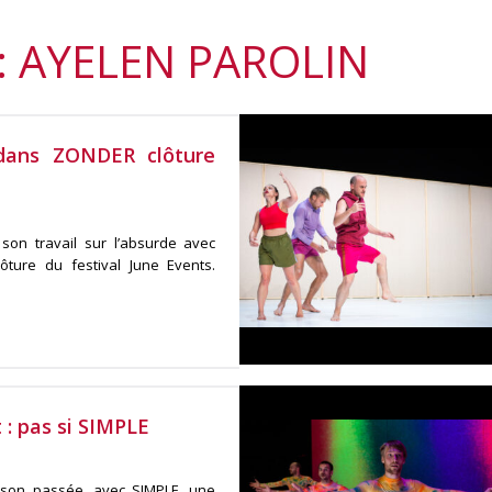
: AYELEN PAROLIN
 dans ZONDER clôture
son travail sur l’absurde avec
ôture du festival June Events.
 : pas si SIMPLE
aison passée, avec SIMPLE, une