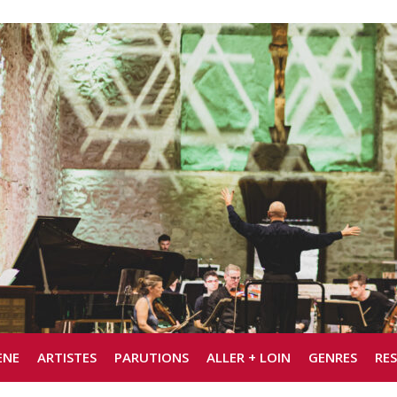
ÈNE
ARTISTES
PARUTIONS
ALLER + LOIN
GENRES
RE