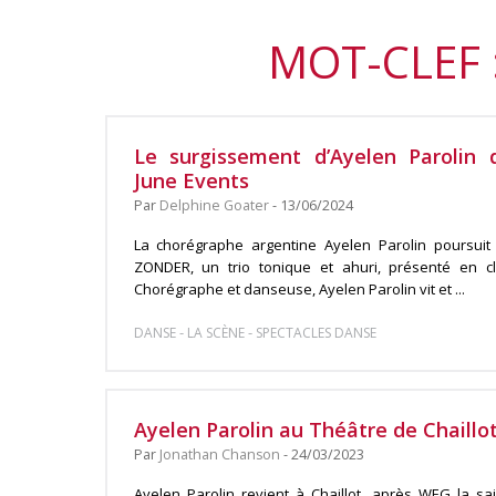
MOT-CLEF 
Le surgissement d’Ayelen Parolin
June Events
Par
Delphine Goater
- 13/06/2024
La chorégraphe argentine Ayelen Parolin poursuit 
ZONDER, un trio tonique et ahuri, présenté en cl
Chorégraphe et danseuse, Ayelen Parolin vit et ...
-
-
DANSE
LA SCÈNE
SPECTACLES DANSE
Ayelen Parolin au Théâtre de Chaillot
Par
Jonathan Chanson
- 24/03/2023
Ayelen Parolin revient à Chaillot, après WEG la s