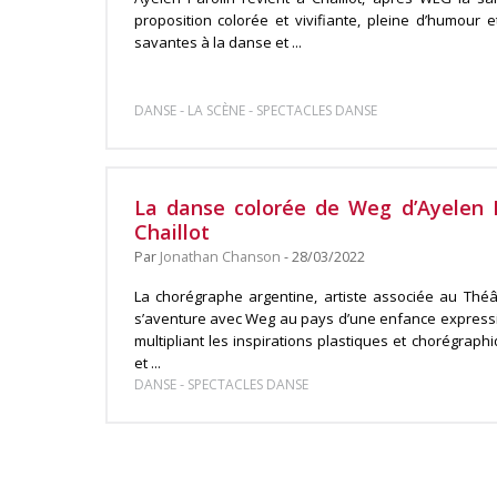
proposition colorée et vivifiante, pleine d’humour
savantes à la danse et ...
-
-
DANSE
LA SCÈNE
SPECTACLES DANSE
La danse colorée de Weg d’Ayelen 
Chaillot
Par
Jonathan Chanson
- 28/03/2022
La chorégraphe argentine, artiste associée au Théât
s’aventure avec Weg au pays d’une enfance expressi
multipliant les inspirations plastiques et chorégraph
et ...
-
DANSE
SPECTACLES DANSE