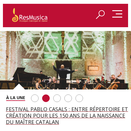
SAINT FRANÇOIS D’ASSISE À SALZBOURG, UNE
FESTIVAL PABLO CASALS : ENTRE RÉPERTOIRE ET
A BAYREUTH, LE 150E ANNIVERSAIRE DU RING
BETSY JOLAS FÊTE SON CENTIÈME
GEORGE BENJAMIN : « MES PARENTS AVAIENT
SOIRÉE IMMENSE PORTÉE PAR ROMEO
CRÉATION POUR LES 150 ANS DE LA NAISSANCE
WAGNÉRIEN GÉNÉRÉ PAR L’IA
ANNIVERSAIRE
CETTE EXIGENCE DE L’OBJET CISELÉ »
CASTELLUCCI ET MAXIME PASCAL
DU MAÎTRE CATALAN