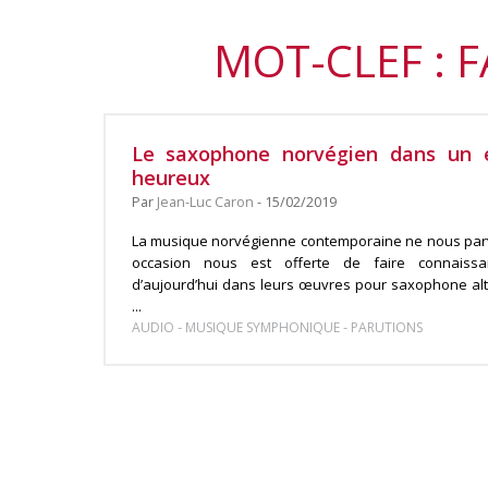
MOT-CLEF : 
Le saxophone norvégien dans un e
heureux
Par
Jean-Luc Caron
- 15/02/2019
La musique norvégienne contemporaine ne nous parv
occasion nous est offerte de faire connaissa
d’aujourd’hui dans leurs œuvres pour saxophone alt
...
-
-
AUDIO
MUSIQUE SYMPHONIQUE
PARUTIONS