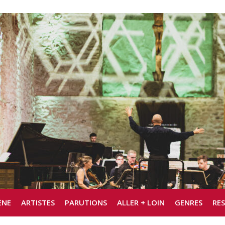
ÈNE
ARTISTES
PARUTIONS
ALLER + LOIN
GENRES
RE