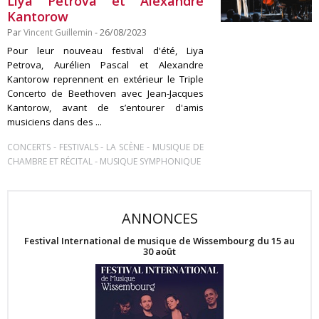
Liya Petrova et Alexandre
Kantorow
Par
Vincent Guillemin
- 26/08/2023
Pour leur nouveau festival d'été, Liya
Petrova, Aurélien Pascal et Alexandre
Kantorow reprennent en extérieur le Triple
Concerto de Beethoven avec Jean-Jacques
Kantorow, avant de s’entourer d'amis
musiciens dans des ...
-
-
-
CONCERTS
FESTIVALS
LA SCÈNE
MUSIQUE DE
-
CHAMBRE ET RÉCITAL
MUSIQUE SYMPHONIQUE
ANNONCES
Festival International de musique de Wissembourg du 15 au
30 août