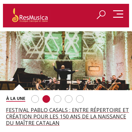
SAINT FRANÇOIS D’ASSISE À SALZBOURG, UNE
FESTIVAL PABLO CASALS : ENTRE RÉPERTOIRE ET
A BAYREUTH, LE 150E ANNIVERSAIRE DU RING
BETSY JOLAS FÊTE SON CENTIÈME
GEORGE BENJAMIN : « MES PARENTS AVAIENT
SOIRÉE IMMENSE PORTÉE PAR ROMEO
CRÉATION POUR LES 150 ANS DE LA NAISSANCE
WAGNÉRIEN GÉNÉRÉ PAR L’IA
ANNIVERSAIRE
CETTE EXIGENCE DE L’OBJET CISELÉ »
CASTELLUCCI ET MAXIME PASCAL
DU MAÎTRE CATALAN