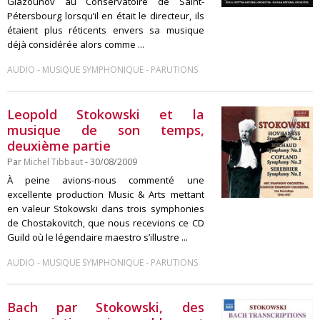
Glazounov au Conservatoire de Saint-
Pétersbourg lorsqu’il en était le directeur, ils
étaient plus réticents envers sa musique
déjà considérée alors comme ...
-
-
AUDIO
MUSIQUE SYMPHONIQUE
PARUTIONS
Leopold Stokowski et la
musique de son temps,
deuxième partie
Par
Michel Tibbaut
- 30/08/2009
À peine avions-nous commenté une
excellente production Music & Arts mettant
en valeur Stokowski dans trois symphonies
de Chostakovitch, que nous recevions ce CD
Guild où le légendaire maestro s’illustre ...
-
-
AUDIO
MUSIQUE SYMPHONIQUE
PARUTIONS
Bach par Stokowski, des