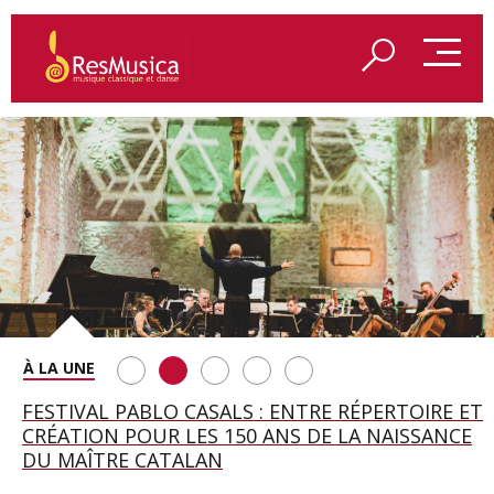
SAINT FRANÇOIS D’ASSISE À SALZBOURG, UNE
FESTIVAL PABLO CASALS : ENTRE RÉPERTOIRE ET
A BAYREUTH, LE 150E ANNIVERSAIRE DU RING
BETSY JOLAS FÊTE SON CENTIÈME
GEORGE BENJAMIN : « MES PARENTS AVAIENT
SOIRÉE IMMENSE PORTÉE PAR ROMEO
CRÉATION POUR LES 150 ANS DE LA NAISSANCE
WAGNÉRIEN GÉNÉRÉ PAR L’IA
ANNIVERSAIRE
CETTE EXIGENCE DE L’OBJET CISELÉ »
CASTELLUCCI ET MAXIME PASCAL
DU MAÎTRE CATALAN