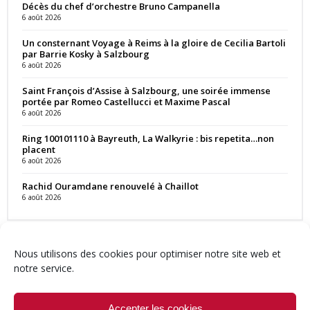
Décès du chef d’orchestre Bruno Campanella
6 août 2026
Un consternant Voyage à Reims à la gloire de Cecilia Bartoli
par Barrie Kosky à Salzbourg
6 août 2026
Saint François d’Assise à Salzbourg, une soirée immense
portée par Romeo Castellucci et Maxime Pascal
6 août 2026
Ring 100101110 à Bayreuth, La Walkyrie : bis repetita…non
placent
6 août 2026
Rachid Ouramdane renouvelé à Chaillot
6 août 2026
Nous utilisons des cookies pour optimiser notre site web et
notre service.
Contact
Qui sommes-nous ?
Équipe
Newsletter
Annonces
Crédits & Mentions
Politique de cookies (UE)
Accepter les cookies