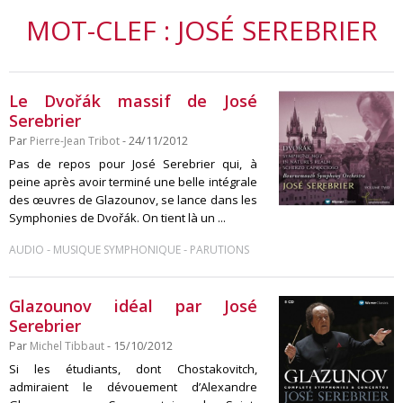
MOT-CLEF : JOSÉ SEREBRIER
Le Dvořák massif de José
Serebrier
Par
Pierre-Jean Tribot
- 24/11/2012
Pas de repos pour José Serebrier qui, à
peine après avoir terminé une belle intégrale
des œuvres de Glazounov, se lance dans les
Symphonies de Dvořák. On tient là un ...
-
-
AUDIO
MUSIQUE SYMPHONIQUE
PARUTIONS
Glazounov idéal par José
Serebrier
Par
Michel Tibbaut
- 15/10/2012
Si les étudiants, dont Chostakovitch,
admiraient le dévouement d’Alexandre