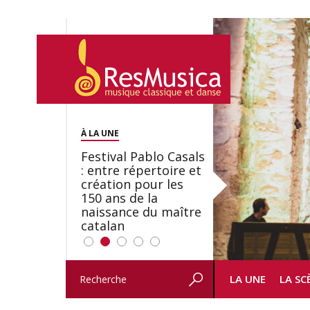
Saint François
Festival Pablo Casals
A Bayreuth, le 150e
Betsy Jolas fête son
George Benjamin : «
d’Assise à Salzbourg,
: entre répertoire et
anniversaire du Ring
centième
mes parents avaient
une soirée immense
création pour les
wagnérien généré
anniversaire
cette exigence de
portée par Romeo
150 ans de la
par l’IA
l’objet ciselé »
Castellucci et
naissance du maître
Maxime Pascal
catalan
LA UNE
LA SC