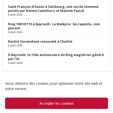
Saint François d’Assise à Salzbourg, une soirée immense
portée par Romeo Castellucci et Maxime Pascal
6 août 2026
Ring 100101110 à Bayreuth, La Walkyrie : bis repetita…non
placent
6 août 2026
Rachid Ouramdane renouvelé à Chaillot
6 août 2026
À Bayreuth, le 150e anniversaire du Ring wagnérien généré
par l’IA
5 août 2026
Nous utilisons des cookies pour optimiser notre site web et
notre service.
Contact
Qui sommes-nous ?
Équipe
Newsletter
Annonces
Crédits & Mentions
Politique de cookies (UE)
Accepter les cookies