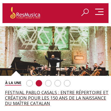
SAINT FRANÇOIS D’ASSISE À SALZBOURG, UNE
FESTIVAL PABLO CASALS : ENTRE RÉPERTOIRE ET
A BAYREUTH, LE 150E ANNIVERSAIRE DU RING
BETSY JOLAS FÊTE SON CENTIÈME
GEORGE BENJAMIN : « MES PARENTS AVAIENT
SOIRÉE IMMENSE PORTÉE PAR ROMEO
CRÉATION POUR LES 150 ANS DE LA NAISSANCE
WAGNÉRIEN GÉNÉRÉ PAR L’IA
ANNIVERSAIRE
CETTE EXIGENCE DE L’OBJET CISELÉ »
CASTELLUCCI ET MAXIME PASCAL
DU MAÎTRE CATALAN