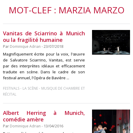
MOT-CLEF : MARZIA MARZO
Vanitas de Sciarrino à Munich
ou la fragilité humaine
Par
Dominique Adrian
- 23/07/2018
Magnifiquement écrite pour la voix, l'œuvre
de Salvatore Sciarrino, Vanitas, est servie
par des interprètes idéaux et efficacement
traduite en scène. Dans le cadre de son
festival annuel, l'Opéra de Bavière ...
-
-
FESTIVALS
LA SCÈNE
MUSIQUE DE CHAMBRE ET
RÉCITAL
Albert Herring à Munich,
comédie amère
Par
Dominique Adrian
- 13/04/2016