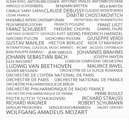
ANTON BRUCKNER
ANTONIO VIVALDI
ANTONÍN DVOŘÁK
ALBAN BERG
ARNOLD SCHOENBERG
BENJAMIN BRITTEN
BÉLA BARTÓK
CLAUDE DEBUSSY
CAMILLE SAINT-SAËNS
CLAUDIO MONTEVERDI
DIMITRI CHOSTAKOVITCH
CÉSAR FRANCK
ENSEMBLE INTERCONTEMPORAIN
ENTRETIENS INSTRUMENTISTES
FRANZ LISZT
FELIX MENDELSSOHN
FRANCIS POULENC
FRANZ SCHUBERT
FRÉDÉRIC CHOPIN
GABRIEL FAURÉ
GEORG FRIEDRICH HAENDEL
GAETANO DONIZETTI
GEORGES BIZET
GIUSEPPE VERDI
GIACOMO PUCCINI
GIOACHINO ROSSINI
GUSTAV MAHLER
HECTOR BERLIOZ
IGOR STRAVINSKY
INTERNATIONAL CLASSICAL MUSIC AWARDS
IRCAM
JACQUES OFFENBACH
JOHANNES BRAHMS
JEAN-PHILIPPE RAMEAU
JEAN SIBELIUS
JOHANN SEBASTIAN BACH
JOSEPH HAYDN
LONDON SYMPHONY ORCHESTRA
JULES MASSENET
LUDWIG VAN BEETHOVEN
MAURICE RAVEL
OLIVIER MESSIAEN
ORCHESTRE DE LA SUISSE ROMANDE
ORCHESTRE DE L’OPÉRA NATIONAL DE PARIS
ORCHESTRE DE PARIS
ORCHESTRE NATIONAL DE FRANCE
ORCHESTRE PHILHARMONIQUE DE BERLIN
ORCHESTRE PHILHARMONIQUE DE RADIO FRANCE
PIERRE BOULEZ
ORCHESTRE PHILHARMONIQUE DE VIENNE
RICHARD STRAUSS
PIOTR ILITCH TCHAÏKOVSKI
RICHARD WAGNER
ROBERT SCHUMANN
SERGUEÏ PROKOFIEV
SERGUEÏ RACHMANINOV
VALERY GERGIEV
WOLFGANG AMADEUS MOZART