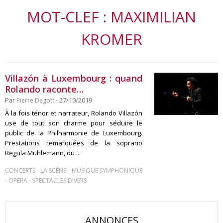
MOT-CLEF : MAXIMILIAN
KROMER
Villazón à Luxembourg : quand
Rolando raconte…
Par
Pierre Degott
- 27/10/2019
À la fois ténor et narrateur, Rolando Villazón
use de tout son charme pour séduire le
public de la Philharmonie de Luxembourg.
Prestations remarquées de la soprano
Regula Mühlemann, du ...
-
-
CONCERTS
LA SCÈNE
MUSIQUE SYMPHONIQUE
-
-
OPÉRA
SPECTACLES DIVERS
ANNONCES