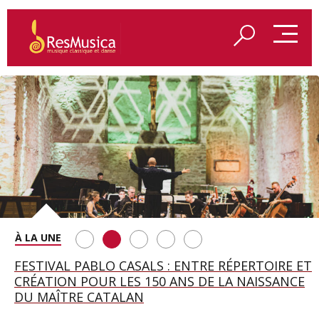
SAINT FRANÇOIS D’ASSISE À SALZBOURG, UNE
FESTIVAL PABLO CASALS : ENTRE RÉPERTOIRE ET
A BAYREUTH, LE 150E ANNIVERSAIRE DU RING
BETSY JOLAS FÊTE SON CENTIÈME
GEORGE BENJAMIN : « MES PARENTS AVAIENT
SOIRÉE IMMENSE PORTÉE PAR ROMEO
CRÉATION POUR LES 150 ANS DE LA NAISSANCE
WAGNÉRIEN GÉNÉRÉ PAR L’IA
ANNIVERSAIRE
CETTE EXIGENCE DE L’OBJET CISELÉ »
CASTELLUCCI ET MAXIME PASCAL
DU MAÎTRE CATALAN