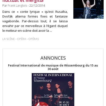
fluctuat et mergitur
Par
Frank Langlois
- 22/12/2014
Dans ce « conte lyrique » qu’est Rusalka,
Dvořák alterna formes fixes et fantaisie
vagabonde. Par-dessus tout, il se laissa
envahir par ce merveilleux à l’égard duquel
le metteur-en-scène doit avoir la ...
-
-
LA SCÈNE
OPÉRA
OPÉRAS
ANNONCES
Festival International de musique de Wissembourg du 15 au
30 août