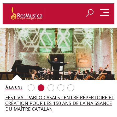
SAINT FRANÇOIS D’ASSISE À SALZBOURG, UNE
FESTIVAL PABLO CASALS : ENTRE RÉPERTOIRE ET
A BAYREUTH, LE 150E ANNIVERSAIRE DU RING
BETSY JOLAS FÊTE SON CENTIÈME
GEORGE BENJAMIN : « MES PARENTS AVAIENT
SOIRÉE IMMENSE PORTÉE PAR ROMEO
CRÉATION POUR LES 150 ANS DE LA NAISSANCE
WAGNÉRIEN GÉNÉRÉ PAR L’IA
ANNIVERSAIRE
CETTE EXIGENCE DE L’OBJET CISELÉ »
CASTELLUCCI ET MAXIME PASCAL
DU MAÎTRE CATALAN