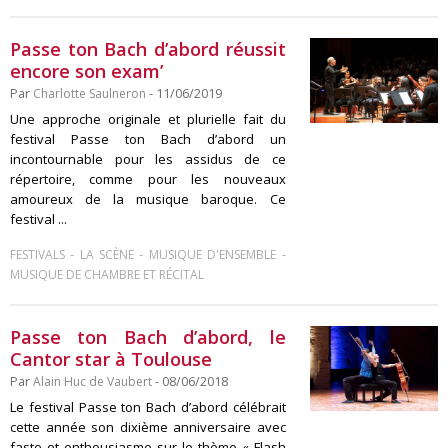
Passe ton Bach d’abord réussit
encore son exam’
Par
Charlotte Saulneron
- 11/06/2019
Une approche originale et plurielle fait du
festival Passe ton Bach d’abord un
incontournable pour les assidus de ce
répertoire, comme pour les nouveaux
amoureux de la musique baroque. Ce
festival ...
-
-
-
FESTIVALS
LA SCÈNE
MUSIQUE D'ENSEMBLE
MUSIQUE DE CHAMBRE ET RÉCITAL
Passe ton Bach d’abord, le
Cantor star à Toulouse
Par
Alain Huc de Vaubert
- 08/06/2018
Le festival Passe ton Bach d’abord célébrait
cette année son dixième anniversaire avec
faste et enthousiasme sur le thème « Flash