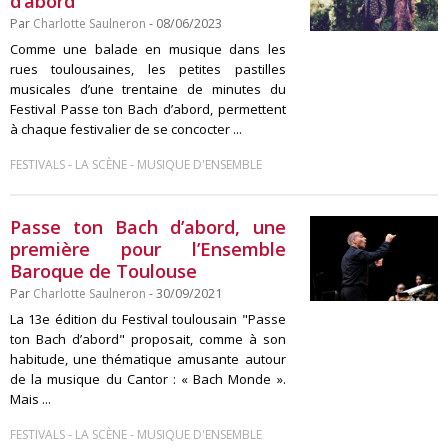
d’abord
Par
Charlotte Saulneron
- 08/06/2023
Comme une balade en musique dans les
rues toulousaines, les petites pastilles
musicales d’une trentaine de minutes du
Festival Passe ton Bach d’abord, permettent
à chaque festivalier de se concocter ...
-
-
FESTIVALS
LA SCÈNE
MUSIQUE D'ENSEMBLE
Passe ton Bach d’abord, une
première pour l’Ensemble
Baroque de Toulouse
Par
Charlotte Saulneron
- 30/09/2021
La 13e édition du Festival toulousain "Passe
ton Bach d’abord" proposait, comme à son
habitude, une thématique amusante autour
de la musique du Cantor : « Bach Monde ».
Mais ...
-
-
FESTIVALS
LA SCÈNE
MUSIQUE D'ENSEMBLE