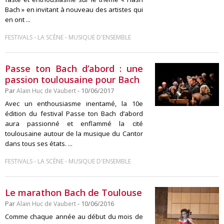
Bach » en invitant à nouveau des artistes qui
en ont ...
-
-
FESTIVALS
LA SCÈNE
MUSIQUE D'ENSEMBLE
Passe ton Bach d’abord : une
passion toulousaine pour Bach
Par
Alain Huc de Vaubert
- 10/06/2017
Avec un enthousiasme inentamé, la 10e
édition du festival Passe ton Bach d’abord
aura passionné et enflammé la cité
toulousaine autour de la musique du Cantor
dans tous ses états. ...
-
-
FESTIVALS
LA SCÈNE
MUSIQUE D'ENSEMBLE
Le marathon Bach de Toulouse
Par
Alain Huc de Vaubert
- 10/06/2016
Comme chaque année au début du mois de