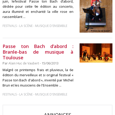
juin, lefestival Passe ton Bach d’abord,
dédiée pour cette 9e édition au concerto,
aura illuminé et enchanté la ville rose en
rassemblant ...
-
-
FESTIVALS
LA SCÈNE
MUSIQUE D'ENSEMBLE
Passe ton Bach d’abord :
Branle-bas de musique à
Toulouse
Par
Alain Huc de Vaubert
- 15/06/2013
Malgré ce printemps frais et pluvieux, la 6e
édition du merveilleux et si original festival «
Passe ton Bach d'abord », inventé par Michel
Brun et les musiciens de l'Ensemble ...
-
-
FESTIVALS
LA SCÈNE
MUSIQUE D'ENSEMBLE
ANNONCES