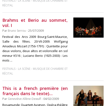
-
-
FESTIVALS
LA SCÈNE
MUSIQUE DE CHAMBRE ET
RÉCITAL
Brahms et Berio au sommet,
vol. I
Par
Bruno Serrou
- 25/07/2009
Festival des Arcs 2009 Bourg-Saint-Maurice,
Salle des fêtes. 20-VII-2009. Wolfgang
Amadeus Mozart (1756-1791) : Quintette pour
deux violons, deux altos et violoncelle en sol
mineur K516 ; Luciano Berio (1925-2003) : Les
mots ...
-
-
FESTIVALS
LA SCÈNE
MUSIQUE DE CHAMBRE ET
RÉCITAL
This is a french première (en
français dans le texte)…
Par
Geneviève Allène-Dewulf
- 04/02/2009
Rosamunde Quartett Avignon. Opéra-théâtre