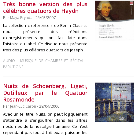
Très bonne version des plus
célèbres quatuors de Haydn
Par
Maya Prynda
- 25/03/2007
La collection « reference » de Berlin Classics
nous présente des rééditions
d’enregistrements qui ont fait date dans
l’histoire du label. Ce disque nous présente
trois des plus célèbres quatuors de Joseph ...
-
-
AUDIO
MUSIQUE DE CHAMBRE ET RÉCITAL
PARUTIONS
Nuits de Schoenberg, Ligeti,
Dutilleux par le Quatuor
Rosamonde
Par
Jean-Luc Caron
- 29/04/2006
Avec un tel titre, Nuits, on peut logiquement
s’attendre à s’engouffrer dans les affres
nocturnes de la nostalgie humaine. Ce n’est
cependant pas tout à fait exact puisque les