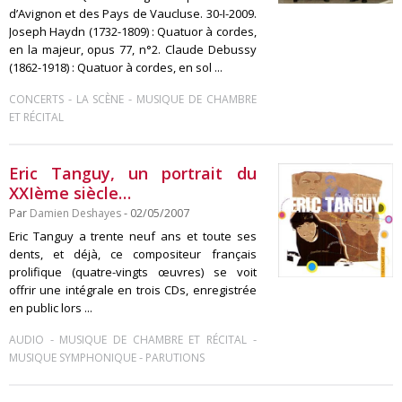
d’Avignon et des Pays de Vaucluse. 30-I-2009.
Joseph Haydn (1732-1809) : Quatuor à cordes,
en la majeur, opus 77, n°2. Claude Debussy
(1862-1918) : Quatuor à cordes, en sol ...
-
-
CONCERTS
LA SCÈNE
MUSIQUE DE CHAMBRE
ET RÉCITAL
Eric Tanguy, un portrait du
XXIème siècle…
Par
Damien Deshayes
- 02/05/2007
Eric Tanguy a trente neuf ans et toute ses
dents, et déjà, ce compositeur français
prolifique (quatre-vingts œuvres) se voit
offrir une intégrale en trois CDs, enregistrée
en public lors ...
-
-
AUDIO
MUSIQUE DE CHAMBRE ET RÉCITAL
-
MUSIQUE SYMPHONIQUE
PARUTIONS