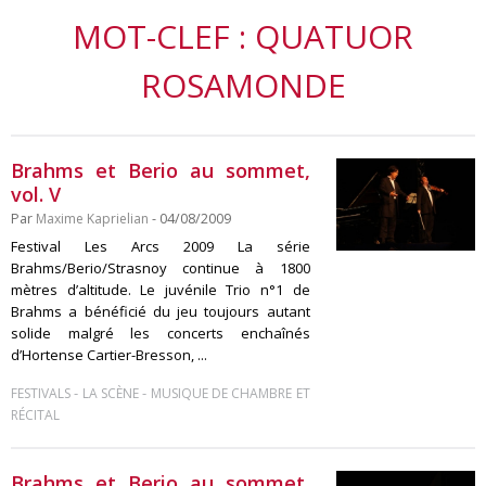
MOT-CLEF : QUATUOR
ROSAMONDE
Brahms et Berio au sommet,
vol. V
Par
Maxime Kaprielian
- 04/08/2009
Festival Les Arcs 2009 La série
Brahms/Berio/Strasnoy continue à 1800
mètres d’altitude. Le juvénile Trio n°1 de
Brahms a bénéficié du jeu toujours autant
solide malgré les concerts enchaînés
d’Hortense Cartier-Bresson, ...
-
-
FESTIVALS
LA SCÈNE
MUSIQUE DE CHAMBRE ET
RÉCITAL
Brahms et Berio au sommet,