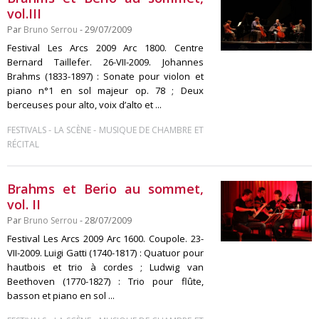
vol.III
Par
Bruno Serrou
- 29/07/2009
Festival Les Arcs 2009 Arc 1800. Centre
Bernard Taillefer. 26-VII-2009. Johannes
Brahms (1833-1897) : Sonate pour violon et
piano n°1 en sol majeur op. 78 ; Deux
berceuses pour alto, voix d’alto et ...
-
-
FESTIVALS
LA SCÈNE
MUSIQUE DE CHAMBRE ET
RÉCITAL
Brahms et Berio au sommet,
vol. II
Par
Bruno Serrou
- 28/07/2009
Festival Les Arcs 2009 Arc 1600. Coupole. 23-
VII-2009. Luigi Gatti (1740-1817) : Quatuor pour
hautbois et trio à cordes ; Ludwig van
Beethoven (1770-1827) : Trio pour flûte,
basson et piano en sol ...