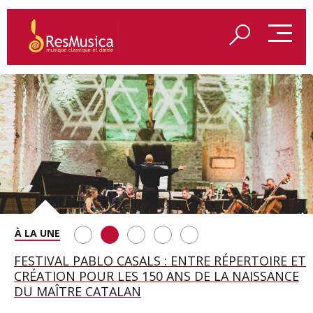
SAINT FRANÇOIS D’ASSISE À SALZBOURG, UNE
FESTIVAL PABLO CASALS : ENTRE RÉPERTOIRE ET
A BAYREUTH, LE 150E ANNIVERSAIRE DU RING
BETSY JOLAS FÊTE SON CENTIÈME
GEORGE BENJAMIN : « MES PARENTS AVAIENT
SOIRÉE IMMENSE PORTÉE PAR ROMEO
CRÉATION POUR LES 150 ANS DE LA NAISSANCE
WAGNÉRIEN GÉNÉRÉ PAR L’IA
ANNIVERSAIRE
CETTE EXIGENCE DE L’OBJET CISELÉ »
CASTELLUCCI ET MAXIME PASCAL
DU MAÎTRE CATALAN