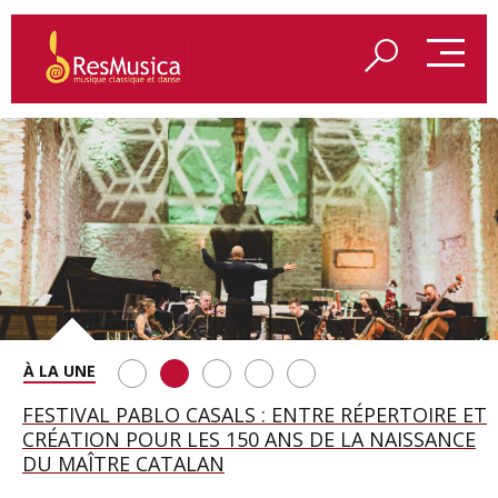
SAINT FRANÇOIS D’ASSISE À SALZBOURG, UNE
FESTIVAL PABLO CASALS : ENTRE RÉPERTOIRE ET
A BAYREUTH, LE 150E ANNIVERSAIRE DU RING
BETSY JOLAS FÊTE SON CENTIÈME
GEORGE BENJAMIN : « MES PARENTS AVAIENT
SOIRÉE IMMENSE PORTÉE PAR ROMEO
CRÉATION POUR LES 150 ANS DE LA NAISSANCE
WAGNÉRIEN GÉNÉRÉ PAR L’IA
ANNIVERSAIRE
CETTE EXIGENCE DE L’OBJET CISELÉ »
CASTELLUCCI ET MAXIME PASCAL
DU MAÎTRE CATALAN