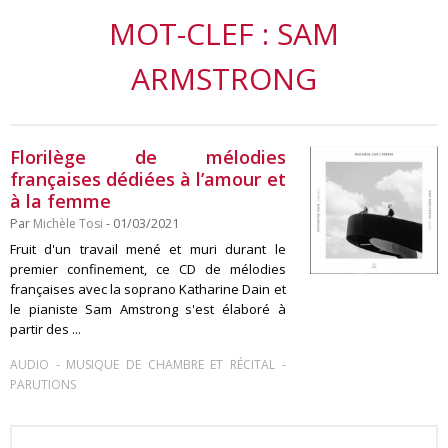
MOT-CLEF : SAM
ARMSTRONG
Florilège de mélodies
françaises dédiées à l’amour et
à la femme
Par
Michèle Tosi
- 01/03/2021
Fruit d'un travail mené et muri durant le
premier confinement, ce CD de mélodies
françaises avec la soprano Katharine Dain et
le pianiste Sam Amstrong s'est élaboré à
partir des ...
-
-
AUDIO
MUSIQUE DE CHAMBRE ET RÉCITAL
PARUTIONS