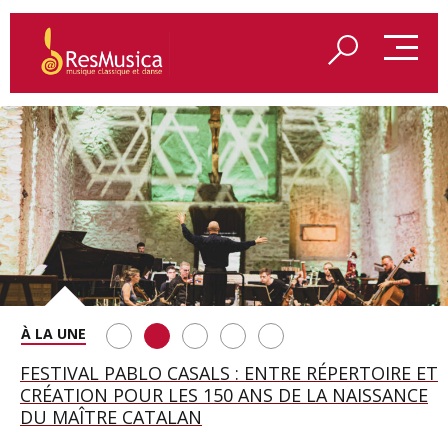
SAINT FRANÇOIS D’ASSISE À SALZBOURG, UNE
FESTIVAL PABLO CASALS : ENTRE RÉPERTOIRE ET
A BAYREUTH, LE 150E ANNIVERSAIRE DU RING
BETSY JOLAS FÊTE SON CENTIÈME
GEORGE BENJAMIN : « MES PARENTS AVAIENT
SOIRÉE IMMENSE PORTÉE PAR ROMEO
CRÉATION POUR LES 150 ANS DE LA NAISSANCE
WAGNÉRIEN GÉNÉRÉ PAR L’IA
ANNIVERSAIRE
CETTE EXIGENCE DE L’OBJET CISELÉ »
CASTELLUCCI ET MAXIME PASCAL
DU MAÎTRE CATALAN