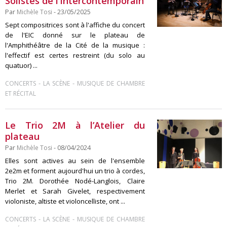
Solistes de l’Intercontemporain
Par
Michèle Tosi
- 23/05/2025
Sept compositrices sont à l'affiche du concert
de l'EIC donné sur le plateau de
l'Amphithéâtre de la Cité de la musique :
l'effectif est certes restreint (du solo au
quatuor) ...
-
-
CONCERTS
LA SCÈNE
MUSIQUE DE CHAMBRE
ET RÉCITAL
Le Trio 2M à l’Atelier du
plateau
Par
Michèle Tosi
- 08/04/2024
Elles sont actives au sein de l'ensemble
2e2m et forment aujourd'hui un trio à cordes,
Trio 2M. Dorothée Nodé-Langlois, Claire
Merlet et Sarah Givelet, respectivement
violoniste, altiste et violoncelliste, ont ...
-
-
CONCERTS
LA SCÈNE
MUSIQUE DE CHAMBRE