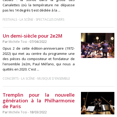
Canalettes (où la température ne dépasse
pas les 14 degrés !) est dédiée à la ...
-
-
FESTIVALS
LA SCÈNE
SPECTACLES DIVERS
Un demi-siècle pour 2e2M
Par
Michèle Tosi
- 07/04/2022
Opus 2 de cette édition-anniversaire (1972-
2022) qui met au centre du programme une
des pièces du compositeur et fondateur de
l'ensemble 2e2m, Paul Méfano, qui nous a
quittés en 2020. C'est ...
-
-
CONCERTS
LA SCÈNE
MUSIQUE D'ENSEMBLE
Tremplin pour la nouvelle
génération à la Philharmonie
de Paris
Par
Michèle Tosi
- 18/03/2022