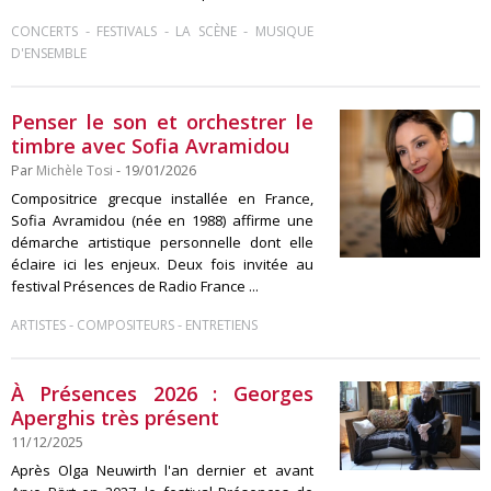
-
-
-
CONCERTS
FESTIVALS
LA SCÈNE
MUSIQUE
D'ENSEMBLE
Penser le son et orchestrer le
timbre avec Sofia Avramidou
Par
Michèle Tosi
- 19/01/2026
Compositrice grecque installée en France,
Sofia Avramidou (née en 1988) affirme une
démarche artistique personnelle dont elle
éclaire ici les enjeux. Deux fois invitée au
festival Présences de Radio France ...
-
-
ARTISTES
COMPOSITEURS
ENTRETIENS
À Présences 2026 : Georges
Aperghis très présent
11/12/2025
Après Olga Neuwirth l'an dernier et avant