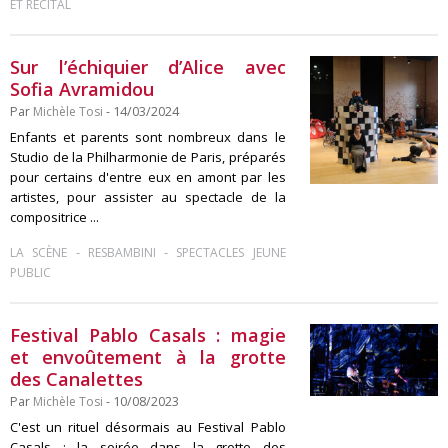
ET RÉCITAL
Sur l’échiquier d’Alice avec
Sofia Avramidou
Par
Michèle Tosi
- 14/03/2024
Enfants et parents sont nombreux dans le
Studio de la Philharmonie de Paris, préparés
pour certains d'entre eux en amont par les
artistes, pour assister au spectacle de la
compositrice ...
-
-
LA SCÈNE
RESBAMBINI
SPECTACLES JEUNE
PUBLIC
Festival Pablo Casals : magie
et envoûtement à la grotte
des Canalettes
Par
Michèle Tosi
- 10/08/2023
C'est un rituel désormais au Festival Pablo
Casals : la soirée dans la grotte des