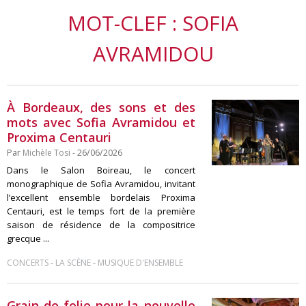
MOT-CLEF : SOFIA
AVRAMIDOU
À Bordeaux, des sons et des
mots avec Sofia Avramidou et
Proxima Centauri
Par
Michèle Tosi
- 26/06/2026
Dans le Salon Boireau, le concert
monographique de Sofia Avramidou, invitant
l’excellent ensemble bordelais Proxima
Centauri, est le temps fort de la première
saison de résidence de la compositrice
grecque ...
-
-
CONCERTS
LA SCÈNE
MUSIQUE D'ENSEMBLE
Grain de folie pour la nouvelle