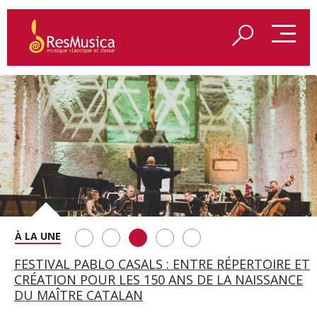
SAINT FRANÇOIS D’ASSISE À SALZBOURG, UNE
FESTIVAL PABLO CASALS : ENTRE RÉPERTOIRE ET
A BAYREUTH, LE 150E ANNIVERSAIRE DU RING
BETSY JOLAS FÊTE SON CENTIÈME
GEORGE BENJAMIN : « MES PARENTS AVAIENT
SOIRÉE IMMENSE PORTÉE PAR ROMEO
CRÉATION POUR LES 150 ANS DE LA NAISSANCE
WAGNÉRIEN GÉNÉRÉ PAR L’IA
ANNIVERSAIRE
CETTE EXIGENCE DE L’OBJET CISELÉ »
CASTELLUCCI ET MAXIME PASCAL
DU MAÎTRE CATALAN