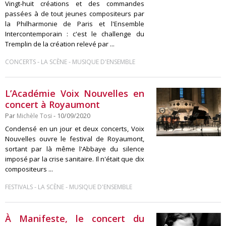
Vingt-huit créations et des commandes
passées à de tout jeunes compositeurs par
la Philharmonie de Paris et l'Ensemble
Intercontemporain : c'est le challenge du
Tremplin de la création relevé par ...
-
-
CONCERTS
LA SCÈNE
MUSIQUE D'ENSEMBLE
L’Académie Voix Nouvelles en
concert à Royaumont
Par
Michèle Tosi
- 10/09/2020
Condensé en un jour et deux concerts, Voix
Nouvelles ouvre le festival de Royaumont,
sortant par là même l'Abbaye du silence
imposé par la crise sanitaire. Il n'était que dix
compositeurs ...
-
-
FESTIVALS
LA SCÈNE
MUSIQUE D'ENSEMBLE
À Manifeste, le concert du