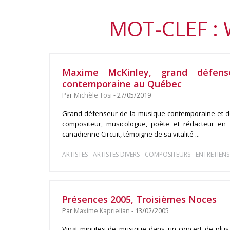
MOT-CLEF :
Maxime McKinley, grand défen
contemporaine au Québec
Par
Michèle Tosi
- 27/05/2019
Grand défenseur de la musique contemporaine et d
compositeur, musicologue, poète et rédacteur en
canadienne Circuit, témoigne de sa vitalité ...
-
-
-
ARTISTES
ARTISTES DIVERS
COMPOSITEURS
ENTRETIENS
Présences 2005, Troisièmes Noces
Par
Maxime Kaprielian
- 13/02/2005
Vingt minutes de musique dans un concert de plus d