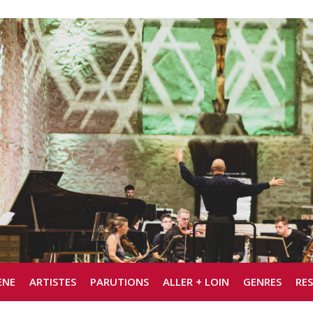
ÈNE
ARTISTES
PARUTIONS
ALLER + LOIN
GENRES
RE