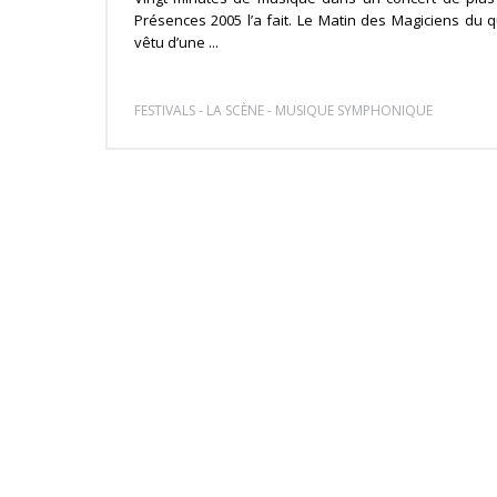
Présences 2005 l’a fait. Le Matin des Magiciens du 
vêtu d’une ...
-
-
FESTIVALS
LA SCÈNE
MUSIQUE SYMPHONIQUE