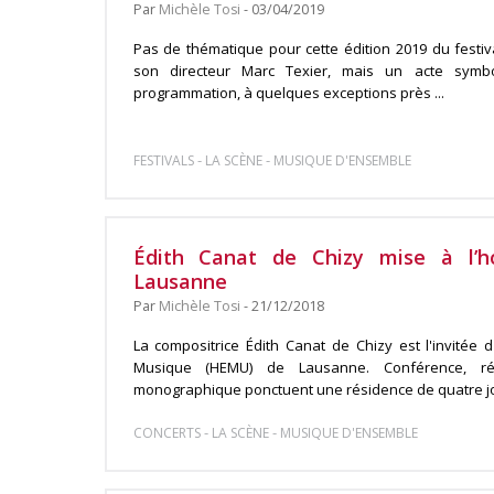
Par
Michèle Tosi
- 03/04/2019
Pas de thématique pour cette édition 2019 du festiv
son directeur Marc Texier, mais un acte symbo
programmation, à quelques exceptions près ...
-
-
FESTIVALS
LA SCÈNE
MUSIQUE D'ENSEMBLE
Édith Canat de Chizy mise à l’
Lausanne
Par
Michèle Tosi
- 21/12/2018
La compositrice Édith Canat de Chizy est l'invitée
Musique (HEMU) de Lausanne. Conférence, rép
monographique ponctuent une résidence de quatre jou
-
-
CONCERTS
LA SCÈNE
MUSIQUE D'ENSEMBLE