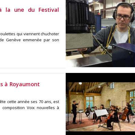
 à la une du Festival
oulettes qui viennent chuchoter
pel de Genève emmenée par son
les à Royaumont
ête cette année ses 70 ans, est
 composition Voix nouvelles à