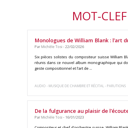
MOT-CLEF 
Monologues de William Blank : l’art du
Par
Michèle Tosi
- 22/02/2026
Six pièces solistes du compositeur suisse William Bl
réunis dans ce nouvel album monographique qui do
geste compositionnel et l’art de ...
-
-
AUDIO
MUSIQUE DE CHAMBRE ET RÉCITAL
PARUTIONS
De la fulgurance au plaisir de l’écou
Par
Michèle Tosi
- 16/01/2023
Compositeur et chef d'orchestre suisse, William Bla