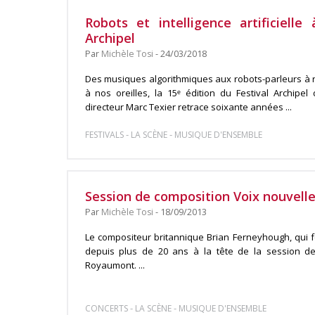
Robots et intelligence artificielle
Archipel
Par
Michèle Tosi
- 24/03/2018
Des musiques algorithmiques aux robots-parleurs à r
à nos oreilles, la 15ᵉ édition du Festival Archi
directeur Marc Texier retrace soixante années ...
-
-
FESTIVALS
LA SCÈNE
MUSIQUE D'ENSEMBLE
Session de composition Voix nouvel
Par
Michèle Tosi
- 18/09/2013
Le compositeur britannique Brian Ferneyhough, qui f
depuis plus de 20 ans à la tête de la session de
Royaumont. ...
-
-
CONCERTS
LA SCÈNE
MUSIQUE D'ENSEMBLE