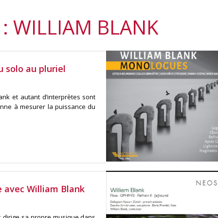
: WILLIAM BLANK
 solo au pluriel
ank et autant d’interprètes sont
nne à mesurer la puissance du
te avec William Blank
nk dirige sa propre musique dans