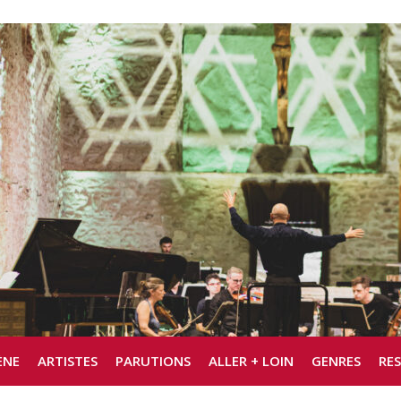
ÈNE
ARTISTES
PARUTIONS
ALLER + LOIN
GENRES
RE