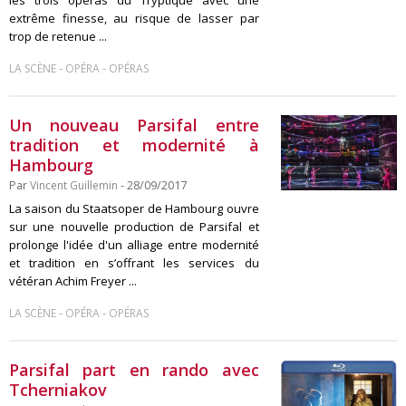
extrême finesse, au risque de lasser par
trop de retenue ...
-
-
LA SCÈNE
OPÉRA
OPÉRAS
Un nouveau Parsifal entre
tradition et modernité à
Hambourg
Par
Vincent Guillemin
- 28/09/2017
La saison du Staatsoper de Hambourg ouvre
sur une nouvelle production de Parsifal et
prolonge l'idée d'un alliage entre modernité
et tradition en s’offrant les services du
vétéran Achim Freyer ...
-
-
LA SCÈNE
OPÉRA
OPÉRAS
Parsifal part en rando avec
Tcherniakov