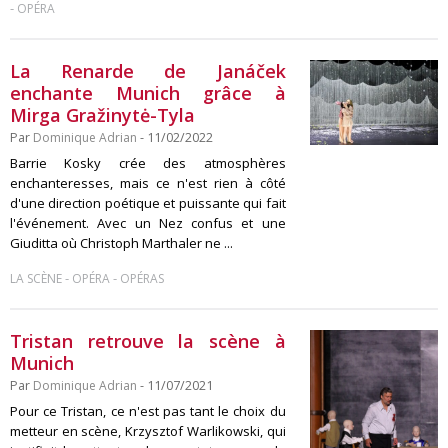
-
OPÉRA
La Renarde de Janáček
enchante Munich grâce à
Mirga Gražinytė-Tyla
Par
Dominique Adrian
- 11/02/2022
Barrie Kosky crée des atmosphères
enchanteresses, mais ce n'est rien à côté
d'une direction poétique et puissante qui fait
l'événement. Avec un Nez confus et une
Giuditta où Christoph Marthaler ne ...
-
-
LA SCÈNE
OPÉRA
OPÉRAS
Tristan retrouve la scène à
Munich
Par
Dominique Adrian
- 11/07/2021
Pour ce Tristan, ce n'est pas tant le choix du
metteur en scène, Krzysztof Warlikowski, qui