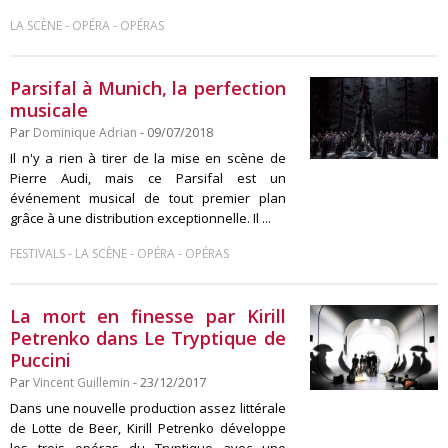
-
-
LA SCÈNE
OPÉRA
OPÉRAS
Parsifal à Munich, la perfection
musicale
Par
Dominique Adrian
- 09/07/2018
Il n'y a rien à tirer de la mise en scène de
Pierre Audi, mais ce Parsifal est un
événement musical de tout premier plan
grâce à une distribution exceptionnelle. Il ...
-
-
-
FESTIVALS
LA SCÈNE
OPÉRA
OPÉRAS
La mort en finesse par Kirill
Petrenko dans Le Tryptique de
Puccini
Par
Vincent Guillemin
- 23/12/2017
Dans une nouvelle production assez littérale
de Lotte de Beer, Kirill Petrenko développe
les trois opéras du Tryptique avec une