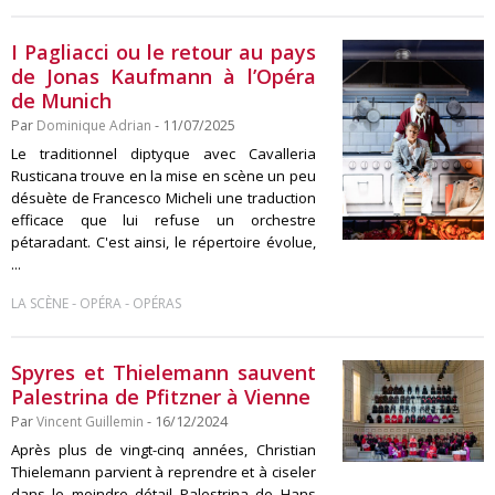
I Pagliacci ou le retour au pays
de Jonas Kaufmann à l’Opéra
de Munich
Par
Dominique Adrian
- 11/07/2025
Le traditionnel diptyque avec Cavalleria
Rusticana trouve en la mise en scène un peu
désuète de Francesco Micheli une traduction
efficace que lui refuse un orchestre
pétaradant. C'est ainsi, le répertoire évolue,
...
-
-
LA SCÈNE
OPÉRA
OPÉRAS
Spyres et Thielemann sauvent
Palestrina de Pfitzner à Vienne
Par
Vincent Guillemin
- 16/12/2024
Après plus de vingt-cinq années, Christian
Thielemann parvient à reprendre et à ciseler
dans le moindre détail Palestrina de Hans