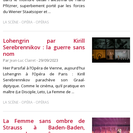
Pfitzner, superbement porté par les forces
du Wiener Staatsoper et ...
-
-
LA SCÈNE
OPÉRA
OPÉRAS
Lohengrin par Kirill
Serebrennikov : la guerre sans
nom
Par
Jean-Luc Clairet
- 29/09/2023
Hier Parsifal à l’Opéra de Vienne, aujourd'hui
Lohengrin à l’Opéra de Paris : Kirill
Serebrennikov parachève son Graal-
diptyque. Comme le cinéma, qu’il pratique en
maître (Le Disciple, Leto, La Femme de ...
-
-
LA SCÈNE
OPÉRA
OPÉRAS
La Femme sans ombre de
Strauss à Baden-Baden,