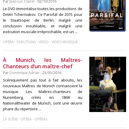
Par
Jean-Luc Clairet
- 02/10/2016
Le DVD immortalise toutes les productions de
Dmitri Tcherniakov. Ce Parsifal de 2015 pour
le Staatsoper de Berlin, malgré une
conclusion inoubliable, et malgré une
exécution musicale irréprochable, est un ...
-
-
-
OPÉRA
PARUTIONS
VIDÉO
VIDÉO MUSIQUE
À Munich, les Maîtres-
Chanteurs d’un maître-chef
Par
Dominique Adrian
- 25/05/2016
Scéniquement pas tout à fait aboutis, les
nouveaux Maîtres de Munich connaissent la
musique. Les Maîtres-chanteurs de
Nuremberg, créés en 1868 au
Nationaltheater de Munich, sont une œuvre
phare du répertoire ...
-
-
LA SCÈNE
OPÉRA
OPÉRAS