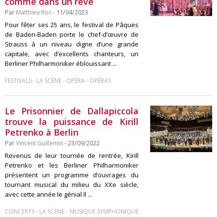
comme dans un rêve
Par
Matthieu Roc
- 11/04/2023
Pour fêter ses 25 ans, le festival de Pâques
de Baden-Baden porte le chef-d’œuvre de
Strauss à un niveau digne d’une grande
capitale, avec d’excellents chanteurs, un
Berliner Philharmoniker éblouissant ...
-
-
-
FESTIVALS
LA SCÈNE
OPÉRA
OPÉRAS
Le Prisonnier de Dallapiccola
trouve la puissance de Kirill
Petrenko à Berlin
Par
Vincent Guillemin
- 23/09/2022
Revenus de leur tournée de rentrée, Kirill
Petrenko et les Berliner Philharmoniker
présentent un programme d’ouvrages du
tournant musical du milieu du XXe siècle,
avec cette année le génial Il ...
-
-
CONCERTS
LA SCÈNE
MUSIQUE SYMPHONIQUE