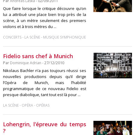
Par
Andreas Laska
- 02/09/2011
Que faire lorsque le critique découvre qu’on
lui a attribué une place bien trop près de la
scène, à un mètre seulement des premiers
violons et à trois mètres du ...
-
-
CONCERTS
LA SCÈNE
MUSIQUE SYMPHONIQUE
Fidelio sans chef à Munich
Par
Dominique Adrian
- 27/12/2010
Nikolaus Bachler n’a pas toujours réussi ses
nouvelles productions depuis qu’il dirige
l’Opéra de Munich, mais l’habilité
programmatique de ce nouveau Fidelio est
presque diabolique, tant tout est là pour ...
-
-
LA SCÈNE
OPÉRA
OPÉRAS
Lohengrin, l’épreuve du temps
?