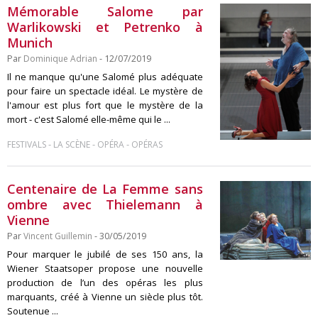
Mémorable Salome par
Warlikowski et Petrenko à
Munich
Par
Dominique Adrian
- 12/07/2019
Il ne manque qu'une Salomé plus adéquate
pour faire un spectacle idéal. Le mystère de
l'amour est plus fort que le mystère de la
mort - c'est Salomé elle-même qui le ...
-
-
-
FESTIVALS
LA SCÈNE
OPÉRA
OPÉRAS
Centenaire de La Femme sans
ombre avec Thielemann à
Vienne
Par
Vincent Guillemin
- 30/05/2019
Pour marquer le jubilé de ses 150 ans, la
Wiener Staatsoper propose une nouvelle
production de l’un des opéras les plus
marquants, créé à Vienne un siècle plus tôt.
Soutenue ...