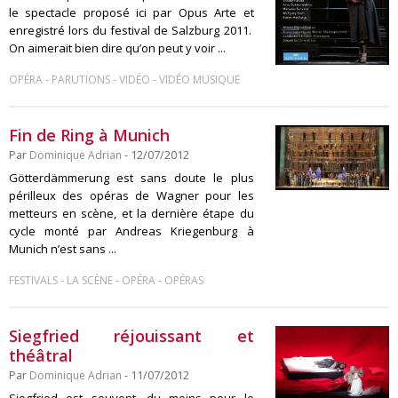
le spectacle proposé ici par Opus Arte et
enregistré lors du festival de Salzburg 2011.
On aimerait bien dire qu’on peut y voir ...
-
-
-
OPÉRA
PARUTIONS
VIDÉO
VIDÉO MUSIQUE
Fin de Ring à Munich
Par
Dominique Adrian
- 12/07/2012
Götterdämmerung est sans doute le plus
périlleux des opéras de Wagner pour les
metteurs en scène, et la dernière étape du
cycle monté par Andreas Kriegenburg à
Munich n’est sans ...
-
-
-
FESTIVALS
LA SCÈNE
OPÉRA
OPÉRAS
Siegfried réjouissant et
théâtral
Par
Dominique Adrian
- 11/07/2012
Siegfried est souvent, du moins pour le