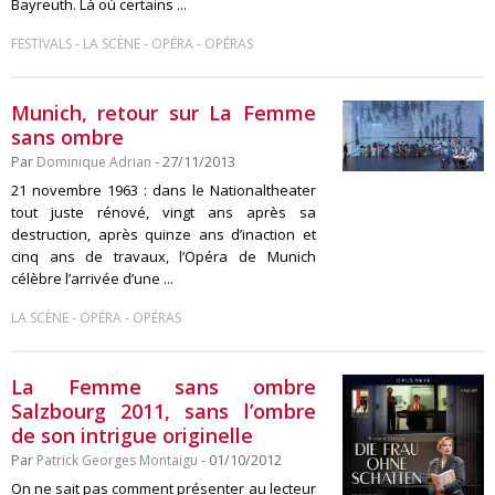
Bayreuth. Là où certains ...
-
-
-
FESTIVALS
LA SCÈNE
OPÉRA
OPÉRAS
Munich, retour sur La Femme
sans ombre
Par
Dominique Adrian
- 27/11/2013
21 novembre 1963 : dans le Nationaltheater
tout juste rénové, vingt ans après sa
destruction, après quinze ans d’inaction et
cinq ans de travaux, l’Opéra de Munich
célèbre l’arrivée d’une ...
-
-
LA SCÈNE
OPÉRA
OPÉRAS
La Femme sans ombre
Salzbourg 2011, sans l’ombre
de son intrigue originelle
Par
Patrick Georges Montaigu
- 01/10/2012
On ne sait pas comment présenter au lecteur