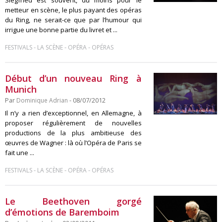
metteur en scène, le plus payant des opéras
du Ring, ne serait-ce que par l’humour qui
irrigue une bonne partie du livret et ...
-
-
-
FESTIVALS
LA SCÈNE
OPÉRA
OPÉRAS
Début d’un nouveau Ring à
Munich
Par
Dominique Adrian
- 08/07/2012
Il n’y a rien d’exceptionnel, en Allemagne, à
proposer régulièrement de nouvelles
productions de la plus ambitieuse des
œuvres de Wagner : là où l’Opéra de Paris se
fait une ...
-
-
-
FESTIVALS
LA SCÈNE
OPÉRA
OPÉRAS
Le Beethoven gorgé
d’émotions de Baremboim