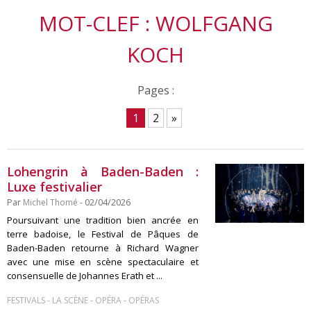
MOT-CLEF : WOLFGANG
KOCH
Pages :
1
2
»
Lohengrin à Baden-Baden :
Luxe festivalier
Par
Michel Thomé
- 02/04/2026
Poursuivant une tradition bien ancrée en
terre badoise, le Festival de Pâques de
Baden-Baden retourne à Richard Wagner
avec une mise en scène spectaculaire et
consensuelle de Johannes Erath et ...
-
-
-
FESTIVALS
LA SCÈNE
OPÉRA
OPÉRAS