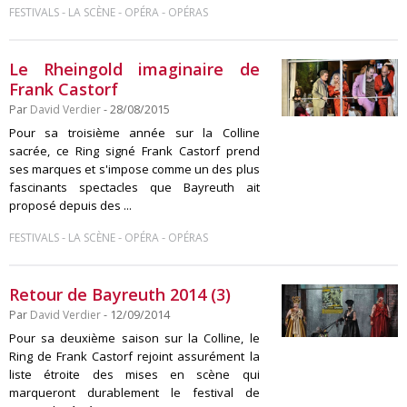
-
-
-
FESTIVALS
LA SCÈNE
OPÉRA
OPÉRAS
Le Rheingold imaginaire de
Frank Castorf
Par
David Verdier
- 28/08/2015
Pour sa troisième année sur la Colline
sacrée, ce Ring signé Frank Castorf prend
ses marques et s'impose comme un des plus
fascinants spectacles que Bayreuth ait
proposé depuis des ...
-
-
-
FESTIVALS
LA SCÈNE
OPÉRA
OPÉRAS
Retour de Bayreuth 2014 (3)
Par
David Verdier
- 12/09/2014
Pour sa deuxième saison sur la Colline, le
Ring de Frank Castorf rejoint assurément la
liste étroite des mises en scène qui
marqueront durablement le festival de