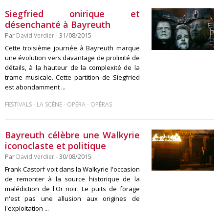
Siegfried onirique et
désenchanté à Bayreuth
Par
David Verdier
- 31/08/2015
Cette troisième journée à Bayreuth marque
une évolution vers davantage de prolixité de
détails, à la hauteur de la complexité de la
trame musicale. Cette partition de Siegfried
est abondamment ...
-
-
-
FESTIVALS
LA SCÈNE
OPÉRA
OPÉRAS
Bayreuth célèbre une Walkyrie
iconoclaste et politique
Par
David Verdier
- 30/08/2015
Frank Castorf voit dans la Walkyrie l'occasion
de remonter à la source historique de la
malédiction de l'Or noir. Le puits de forage
n'est pas une allusion aux origines de
l'exploitation ...