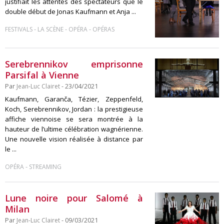
justifiait les attentes des spectateurs que le
double début de Jonas Kaufmann et Anja ...
-
-
-
FESTIVALS
LA SCÈNE
OPÉRA
OPÉRAS
Serebrennikov emprisonne
Parsifal à Vienne
Par
Jean-Luc Clairet
- 23/04/2021
Kaufmann, Garanča, Tézier, Zeppenfeld,
Koch, Serebrennikov, Jordan : la prestigieuse
affiche viennoise se sera montrée à la
hauteur de l’ultime célébration wagnérienne.
Une nouvelle vision réalisée à distance par
le ...
-
OPÉRA
STREAMING
Lune noire pour Salomé à
Milan
Par
Jean-Luc Clairet
- 09/03/2021