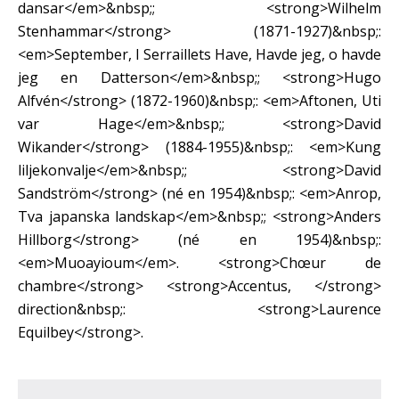
dansar</em>&nbsp;; <strong>Wilhelm
Stenhammar</strong> (1871-1927)&nbsp;:
<em>September, I Serraillets Have, Havde jeg, o havde
jeg en Datterson</em>&nbsp;; <strong>Hugo
Alfvén</strong> (1872-1960)&nbsp;: <em>Aftonen, Uti
var Hage</em>&nbsp;; <strong>David
Wikander</strong> (1884-1955)&nbsp;: <em>Kung
liljekonvalje</em>&nbsp;; <strong>David
Sandström</strong> (né en 1954)&nbsp;: <em>Anrop,
Tva japanska landskap</em>&nbsp;; <strong>Anders
Hillborg</strong> (né en 1954)&nbsp;:
<em>Muoayioum</em>. <strong>Chœur de
chambre</strong> <strong>Accentus, </strong>
direction&nbsp;: <strong>Laurence
Equilbey</strong>.