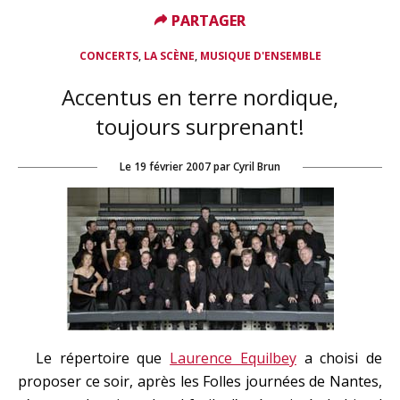
PARTAGER
PARTAGER
,
,
CONCERTS
LA SCÈNE
MUSIQUE D'ENSEMBLE
Accentus en terre nordique,
toujours surprenant!
Le
19 février 2007
par
Cyril Brun
Le répertoire que
Laurence Equilbey
a choisi de
proposer ce soir, après les Folles journées de Nantes,