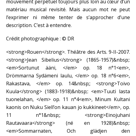
mouvement perpétuel toujours plus loin au cœur d’un
matériau musical revisité. Mais aucun mot ne peut
l’exprimer ni même tenter de s’approcher d’une
description. C’est à entendre.
Crédit photographique : © DR
<strong>Rouen</strong>. Théâtre des Arts. 9-II-2007.
<strong>Jean Sibelius</strong> (1865-1957)&nbsp;:
<em>Sortunut ääni, </em> op. 18 n°1<em>,
Drömmarna Sydämeni laulu, </em> op. 18 n°6<em>,
Rakastava, </em> op. 14&nbsp;; <strong>Toivo
Kuula</strong> (1883-1918)&nbsp;: <em>Tuuti lasta
tuonelahan, </em> op. 11 n°4<em>, Minum Kultani
kaonis on Nuku Siell’on kauan jo kukkineet</em>, op.
11 n°1&nbsp;; <strong>Einojuhani
Rautavaara</strong> (né en 1928)&nbsp;:
<em>Sommarnaten, Och glädjen den