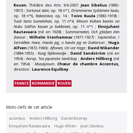
Rouen
. Théâtre des Arts. 9-II-2007.
Jean Sibelius
(1865-
1957) :
Sortunut ääni,
op. 18 n°1
, Drömmarna Sydämeni laulu,
op. 18 n°6
, Rakastava,
op. 14 ;
Toivo Kuula
(1883-1918) :
Tuuti lasta tuonelahan,
op. 11 n°4
, Minum Kultani kaonis on
Nuku Siell’on kauan jo kukkineet
, op. 11 n°1 ;
Einojuhani
Rautavaara
(né en 1928) :
Sommarnaten, Och glädjen den
dansar
;
Wilhelm Stenhammar
(1871-1927) :
September, I
Serraillets Have, Havde jeg, o havde jeg en Datterson
;
Hugo
Alfven
(1872-1960) :
Aftonen, Uti var Hage
;
David Wikander
(1884-1955) :
Kung liljekonvalje
;
David Sandström
(né en
1954) :
Anrop, Tva japanska landskap
;
Anders Hillborg
(né
en 1954) :
Muoayioum
.
Chœur de chambre
Accentus,
direction :
Laurence Equilbey
.
FRANCE
NORMANDIE
ROUEN
Mots-clefs de cet article
accentus
Anders Hillborg
Daniel Bizeray
Einojuhani Rautavaara
Hugo Alfvén
Jean Sibelius