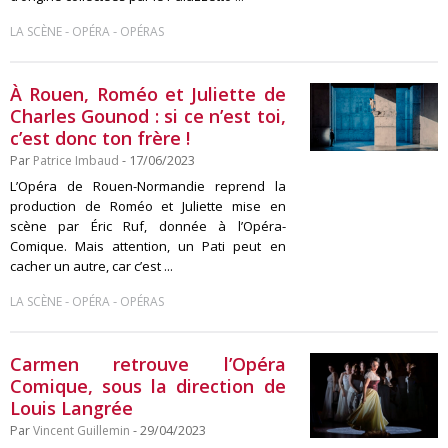
-
-
LA SCÈNE
OPÉRA
OPÉRAS
À Rouen, Roméo et Juliette de
Charles Gounod : si ce n’est toi,
c’est donc ton frère !
Par
Patrice Imbaud
- 17/06/2023
L’Opéra de Rouen-Normandie reprend la
production de Roméo et Juliette mise en
scène par Éric Ruf, donnée à l’Opéra-
Comique. Mais attention, un Pati peut en
cacher un autre, car c’est ...
-
-
LA SCÈNE
OPÉRA
OPÉRAS
Carmen retrouve l’Opéra
Comique, sous la direction de
Louis Langrée
Par
Vincent Guillemin
- 29/04/2023