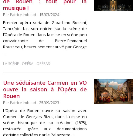
de Rouen : tout pour la
musique !
Par
Patrice Imbaud
- 15/03/2024
Premier opéra seria de Gioachino Rossini,
Tancrède fait son entrée sur la scène de
l’Opéra de Rouen dans la mise en scène peu
convaincante de Pierre-Emmanuel
Rousseau, heureusement sauvé par George
...
-
-
LA SCÈNE
OPÉRA
OPÉRAS
Une séduisante Carmen en VO
ouvre la saison à l’Opéra de
Rouen
Par
Patrice Imbaud
- 25/09/2023
L’Opéra de Rouen ouvre sa saison avec
Carmen de Georges Bizet, dans la mise en
scène historique de sa création (1875),
restaurée grâce aux documentations
d’origine collectées par le Palazzetto ...