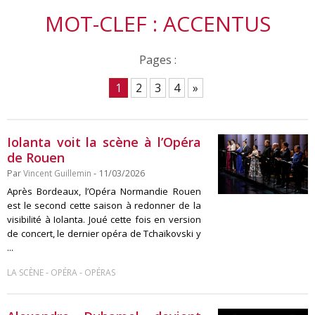
MOT-CLEF : ACCENTUS
Pages :
1
2
3
4
»
Iolanta voit la scène à l’Opéra
de Rouen
Par
Vincent Guillemin
- 11/03/2026
Après Bordeaux, l’Opéra Normandie Rouen
est le second cette saison à redonner de la
visibilité à Iolanta. Joué cette fois en version
de concert, le dernier opéra de Tchaïkovski y
...
-
-
LA SCÈNE
OPÉRA
OPÉRAS