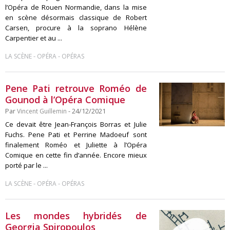
l’Opéra de Rouen Normandie, dans la mise
en scène désormais classique de Robert
Carsen, procure à la soprano Hélène
Carpentier et au ...
-
-
LA SCÈNE
OPÉRA
OPÉRAS
Pene Pati retrouve Roméo de
Gounod à l’Opéra Comique
Par
Vincent Guillemin
- 24/12/2021
Ce devait être Jean-François Borras et Julie
Fuchs. Pene Pati et Perrine Madoeuf sont
finalement Roméo et Juliette à l’Opéra
Comique en cette fin d’année. Encore mieux
porté par le ...
-
-
LA SCÈNE
OPÉRA
OPÉRAS
Les mondes hybridés de
Georgia Spiropoulos