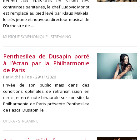
Retenu aux États-Unis en raison des
contraintes sanitaires, le chef Ludovic Morlot
est remplacé au pied levé par Klaus Mäkelä,
le très jeune et nouveau directeur musical de
l'Orchestre de ...
-
MUSIQUE SYMPHONIQUE
STREAMING
Penthesilea de Dusapin porté
à l’écran par la Philharmonie
de Paris
Par
Michèle Tosi
- 29/11/2020
Privée de son public mais dans des
conditions optimales de retransmission en
direct, et en écoute binaurale sur son site, la
Philharmonie de Paris présente Penthesilea
de Pascal Dusapin, le ...
-
OPÉRA
STREAMING