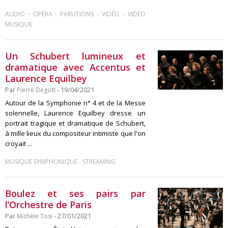
-
-
-
-
AUDIO
OPÉRA
PARUTIONS
VIDÉO
VIDÉO
MUSIQUE
Un Schubert lumineux et
dramatique avec Accentus et
Laurence Equilbey
Par
Pierre Degott
- 19/04/2021
Autour de la Symphonie n° 4 et de la Messe
solennelle, Laurence Equilbey dresse un
portrait tragique et dramatique de Schubert,
à mille lieux du compositeur intimiste que l'on
croyait ...
-
MUSIQUE SYMPHONIQUE
STREAMING
Boulez et ses pairs par
l’Orchestre de Paris
Par
Michèle Tosi
- 27/01/2021