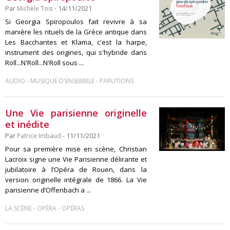
Par
Michèle Tosi
- 14/11/2021
Si Georgia Spiropoulos fait revivre à sa
manière les rituels de la Grèce antique dans
Les Bacchantes et Klama, c'est la harpe,
instrument des origines, qui s'hybride dans
Roll...N'Roll...N'Roll sous ...
-
-
AUDIO
MUSIQUE D'ENSEMBLE
PARUTIONS
Une Vie parisienne originelle
et inédite
Par
Patrice Imbaud
- 11/11/2021
Pour sa première mise en scène, Christian
Lacroix signe une Vie Parisienne délirante et
jubilatoire à l’Opéra de Rouen, dans la
version originelle intégrale de 1866. La Vie
parisienne d’Offenbach a ...
-
-
LA SCÈNE
OPÉRA
OPÉRAS