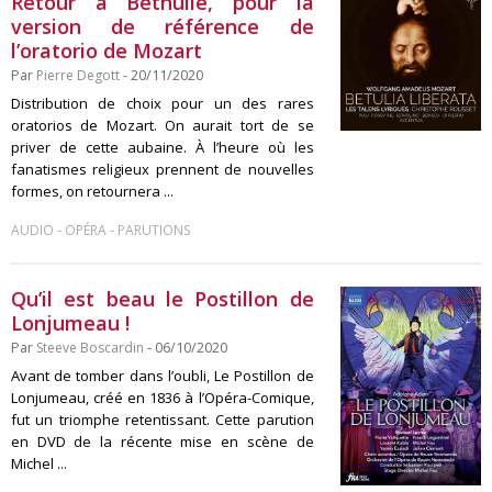
Retour à Béthulie, pour la
version de référence de
l’oratorio de Mozart
Par
Pierre Degott
- 20/11/2020
Distribution de choix pour un des rares
oratorios de Mozart. On aurait tort de se
priver de cette aubaine. À l’heure où les
fanatismes religieux prennent de nouvelles
formes, on retournera ...
-
-
AUDIO
OPÉRA
PARUTIONS
Qu’il est beau le Postillon de
Lonjumeau !
Par
Steeve Boscardin
- 06/10/2020
Avant de tomber dans l’oubli, Le Postillon de
Lonjumeau, créé en 1836 à l’Opéra-Comique,
fut un triomphe retentissant. Cette parution
en DVD de la récente mise en scène de
Michel ...