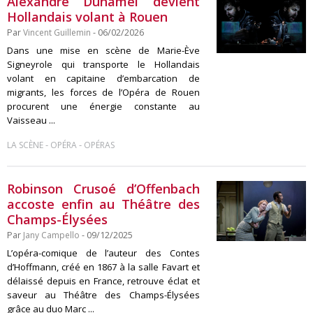
Alexandre Duhamel devient
Hollandais volant à Rouen
Par
Vincent Guillemin
- 06/02/2026
Dans une mise en scène de Marie-Ève
Signeyrole qui transporte le Hollandais
volant en capitaine d’embarcation de
migrants, les forces de l’Opéra de Rouen
procurent une énergie constante au
Vaisseau ...
-
-
LA SCÈNE
OPÉRA
OPÉRAS
Robinson Crusoé d’Offenbach
accoste enfin au Théâtre des
Champs-Élysées
Par
Jany Campello
- 09/12/2025
L’opéra-comique de l’auteur des Contes
d’Hoffmann, créé en 1867 à la salle Favart et
délaissé depuis en France, retrouve éclat et
saveur au Théâtre des Champs-Élysées
grâce au duo Marc ...