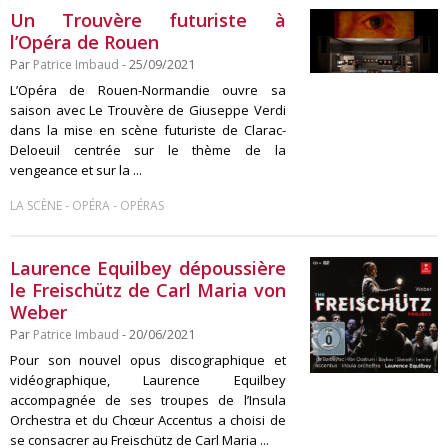
Un Trouvère futuriste à
l’Opéra de Rouen
Par
Patrice Imbaud
- 25/09/2021
L’Opéra de Rouen-Normandie ouvre sa
saison avec Le Trouvère de Giuseppe Verdi
dans la mise en scène futuriste de Clarac-
Deloeuil centrée sur le thème de la
vengeance et sur la ...
-
-
LA SCÈNE
OPÉRA
OPÉRAS
Laurence Equilbey dépoussière
le Freischütz de Carl Maria von
Weber
Par
Patrice Imbaud
- 20/06/2021
Pour son nouvel opus discographique et
vidéographique, Laurence Equilbey
accompagnée de ses troupes de l’Insula
Orchestra et du Chœur Accentus a choisi de
se consacrer au Freischütz de Carl Maria ...