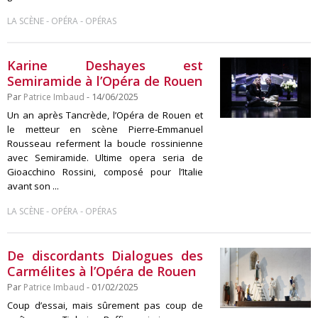
-
-
LA SCÈNE
OPÉRA
OPÉRAS
Karine Deshayes est
Semiramide à l’Opéra de Rouen
Par
Patrice Imbaud
- 14/06/2025
Un an après Tancrède, l’Opéra de Rouen et
le metteur en scène Pierre-Emmanuel
Rousseau referment la boucle rossinienne
avec Semiramide. Ultime opera seria de
Gioacchino Rossini, composé pour l’Italie
avant son ...
-
-
LA SCÈNE
OPÉRA
OPÉRAS
De discordants Dialogues des
Carmélites à l’Opéra de Rouen
Par
Patrice Imbaud
- 01/02/2025
Coup d’essai, mais sûrement pas coup de