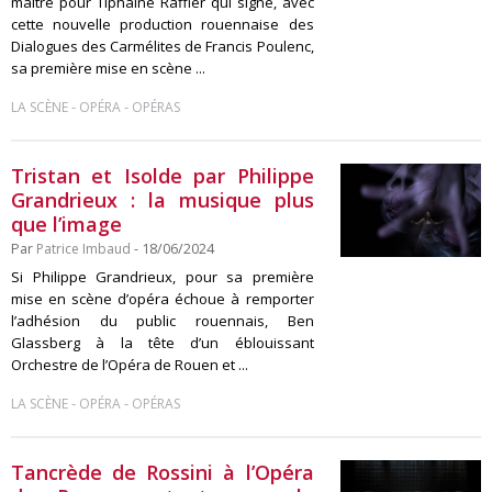
maître pour Tiphaine Raffier qui signe, avec
cette nouvelle production rouennaise des
Dialogues des Carmélites de Francis Poulenc,
sa première mise en scène ...
-
-
LA SCÈNE
OPÉRA
OPÉRAS
Tristan et Isolde par Philippe
Grandrieux : la musique plus
que l’image
Par
Patrice Imbaud
- 18/06/2024
Si Philippe Grandrieux, pour sa première
mise en scène d’opéra échoue à remporter
l’adhésion du public rouennais, Ben
Glassberg à la tête d’un éblouissant
Orchestre de l’Opéra de Rouen et ...
-
-
LA SCÈNE
OPÉRA
OPÉRAS
Tancrède de Rossini à l’Opéra