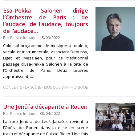
Esa-Pekka Salonen dirige
l’Orchestre de Paris : de
l’audace, de l’audace, toujours
de l’audace…
Par
Patrice Imbaud
- 15/09/2022
Colossal programme de musique « totale »,
vocale et instrumentale, associant Debussy,
Ligeti et Messiaen, pour ce traditionnel
passage d’Esa-Pekka Salonen à la tête de
l’Orchestre de Paris. Deux œuvres
apparaissent, ...
-
-
CONCERTS
LA SCÈNE
MUSIQUE SYMPHONIQUE
Une Jenůfa décapante à Rouen
Par
Patrice Imbaud
- 30/04/2022
La rare Jenůfa de Leoš Janáček revient à
l’Opéra de Rouen dans la mise en scène
trash et décapante de Calixto Bieito. Une fois