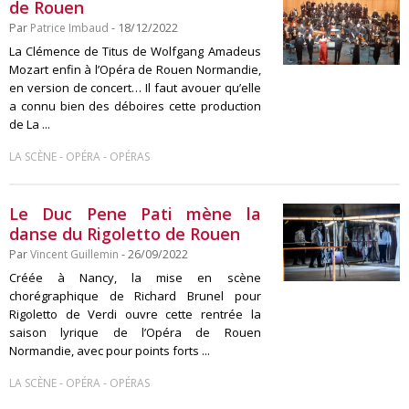
de Rouen
Par
Patrice Imbaud
- 18/12/2022
La Clémence de Titus de Wolfgang Amadeus
Mozart enfin à l’Opéra de Rouen Normandie,
en version de concert… Il faut avouer qu’elle
a connu bien des déboires cette production
de La ...
-
-
LA SCÈNE
OPÉRA
OPÉRAS
Le Duc Pene Pati mène la
danse du Rigoletto de Rouen
Par
Vincent Guillemin
- 26/09/2022
Créée à Nancy, la mise en scène
chorégraphique de Richard Brunel pour
Rigoletto de Verdi ouvre cette rentrée la
saison lyrique de l’Opéra de Rouen
Normandie, avec pour points forts ...
-
-
LA SCÈNE
OPÉRA
OPÉRAS