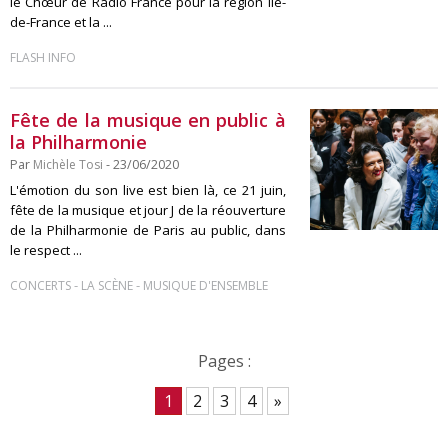
le Chœur de Radio France pour la région Ile-
de-France et la ...
FLASH INFO
Fête de la musique en public à
la Philharmonie
Par
Michèle Tosi
- 23/06/2020
L'émotion du son live est bien là, ce 21 juin,
fête de la musique et jour J de la réouverture
de la Philharmonie de Paris au public, dans
le respect ...
-
-
CONCERTS
LA SCÈNE
MUSIQUE D'ENSEMBLE
Pages :
1
2
3
4
»