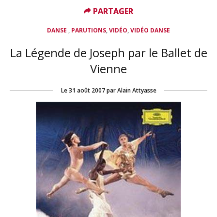
PARTAGER
PARTAGER
,
,
,
DANSE
PARUTIONS
VIDÉO
VIDÉO DANSE
La Légende de Joseph par le Ballet de
Vienne
Le
31 août 2007
par
Alain Attyasse