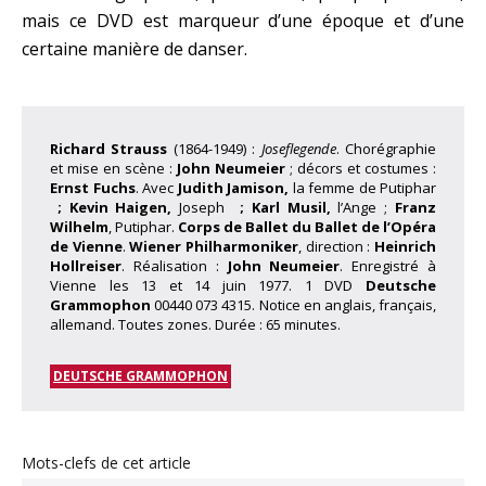
mais ce DVD est marqueur d’une époque et d’une
certaine manière de danser.
Richard Strauss
(1864-1949) :
Joseflegende
.
Chorégraphie
et mise en scène :
John Neumeier
;
décors et costumes :
Ernst Fuchs
. Avec
Judith Jamison,
la femme de Putiphar
;
Kevin Haigen,
Joseph
;
Karl Musil,
l’Ange ;
Franz
Wilhelm
, Putiphar.
Corps de Ballet du Ballet de l’Opéra
de Vienne
.
Wiener Philharmoniker
, direction :
Heinrich
Hollreiser
. Réalisation :
John Neumeier
. Enregistré à
Vienne les 13 et 14 juin 1977. 1 DVD
Deutsche
Grammophon
00440 073 4315. Notice en anglais, français,
allemand. Toutes zones. Durée : 65 minutes.
DEUTSCHE GRAMMOPHON
Mots-clefs de cet article