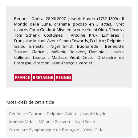
Rennes. Opéra. 28-XII-2007. Joseph Haydn (1732-1809) : Il
Mondo della Luna, dramma giocoso en 3 actes, livret
d’après Carlo Goldoni. Mise en scène : Yoshi Oida. Décors :
Tom Schenk. Costumes : Antoine Kruk. Lumières :
Françoise Michel. Avec : Simon Edwards, Ecclitico ; Delphine
Galou, Ernesto ; Nigel Smith, Buonafede ; Bénédicte
Tauran, Clarice ; Mélanie Boisvert, Flaminia ; Louise
Callinan, Lisetta ; Mathias Vidal, Cecco. Orchestre de
Bretagne, direction : Jean-François Verdier
FRANCE
BRETAGNE
RENNES
Mots-clefs de cet article
Bénédicte Tauran
Delphine Galou
Joseph Haydn
Mathias Vidal
Mélanie Boisvert
Nigel Smith
Orchestre Symphonique de Bretagne
Yoshi Oida