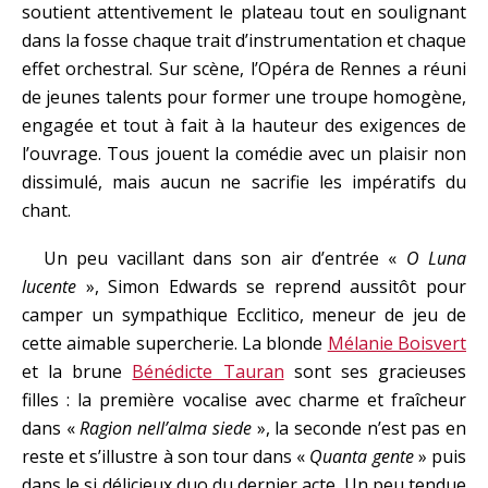
soutient attentivement le plateau tout en soulignant
dans la fosse chaque trait d’instrumentation et chaque
effet orchestral. Sur scène, l’Opéra de Rennes a réuni
de jeunes talents pour former une troupe homogène,
engagée et tout à fait à la hauteur des exigences de
l’ouvrage. Tous jouent la comédie avec un plaisir non
dissimulé, mais aucun ne sacrifie les impératifs du
chant.
Un peu vacillant dans son air d’entrée «
O Luna
lucente
», Simon Edwards se reprend aussitôt pour
camper un sympathique Ecclitico, meneur de jeu de
cette aimable supercherie. La blonde
Mélanie Boisvert
et la brune
Bénédicte Tauran
sont ses gracieuses
filles : la première vocalise avec charme et fraîcheur
dans «
Ragion nell’alma siede
», la seconde n’est pas en
reste et s’illustre à son tour dans «
Quanta gente
» puis
dans le si délicieux duo du dernier acte. Un peu tendue