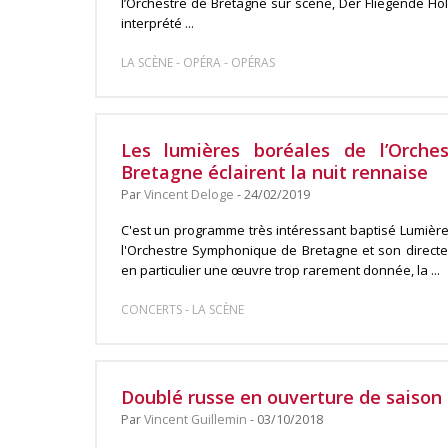
l’Orchestre de Bretagne sur scène, Der Fliegende Ho
interprété ...
-
-
LA SCÈNE
OPÉRA
OPÉRAS
Les lumières boréales de l’Orch
Bretagne éclairent la nuit rennaise
Par
Vincent Deloge
- 24/02/2019
C'est un programme très intéressant baptisé Lumièr
l'Orchestre Symphonique de Bretagne et son directe
en particulier une œuvre trop rarement donnée, la ...
-
CONCERTS
LA SCÈNE
Doublé russe en ouverture de saison 
Par
Vincent Guillemin
- 03/10/2018