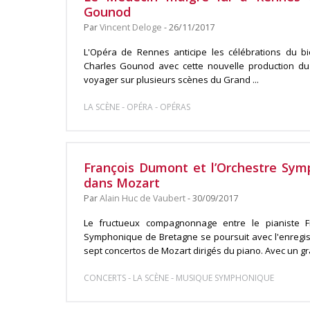
Gounod
Par
Vincent Deloge
- 26/11/2017
L'Opéra de Rennes anticipe les célébrations du b
Charles Gounod avec cette nouvelle production du
voyager sur plusieurs scènes du Grand ...
-
-
LA SCÈNE
OPÉRA
OPÉRAS
François Dumont et l’Orchestre Sy
dans Mozart
Par
Alain Huc de Vaubert
- 30/09/2017
Le fructueux compagnonnage entre le pianiste F
Symphonique de Bretagne se poursuit avec l'enregist
sept concertos de Mozart dirigés du piano. Avec un gra
-
-
CONCERTS
LA SCÈNE
MUSIQUE SYMPHONIQUE