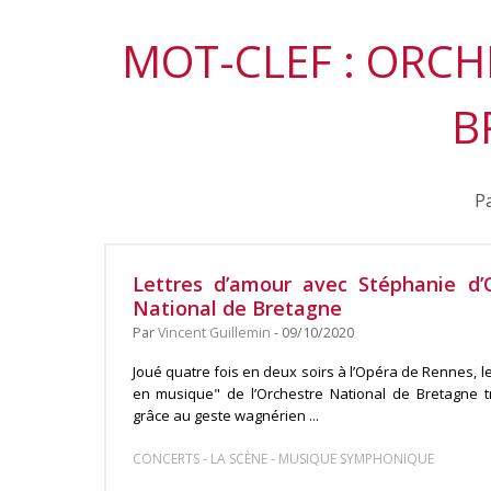
MOT-CLEF : ORC
B
Pa
Lettres d’amour avec Stéphanie d’O
National de Bretagne
Par
Vincent Guillemin
- 09/10/2020
Joué quatre fois en deux soirs à l’Opéra de Rennes, 
en musique" de l’Orchestre National de Bretagne
grâce au geste wagnérien ...
-
-
CONCERTS
LA SCÈNE
MUSIQUE SYMPHONIQUE