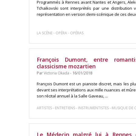
Programmés à Rennes avant Nantes et Angers, Alek
Tchaïkovski sont interprétés par une distribution
représentation en version demi-scénique de ces deux c
-
-
LA SCÈNE
OPÉRA
OPÉRAS
François Dumont, entre romanti
classicisme mozartien
Par
Victoria Okada
- 16/01/2018
François Dumont est un pianiste discret, mais les p
devant ses interprétations aux mille nuances et mûrem
son récital annuel à la Salle Gaveau, ...
-
-
-
ARTISTES
ENTRETIENS
INSTRUMENTISTES
MUSIQUE DE C
Le Médecin malgré lui à Rennes 