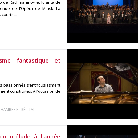
o de Rachmaninov et Iolanta de
 venue de l'Opéra de Minsk. La
ourts ...
sme fantastique et
lus passionnés s’enthousiasment
ent construites. À l’occasion de
HAMBRE ET RÉCITAL
en prélude à l’année