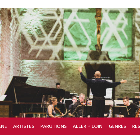
ÈNE
ARTISTES
PARUTIONS
ALLER + LOIN
GENRES
RE