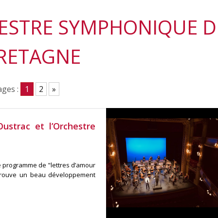
HESTRE SYMPHONIQUE D
RETAGNE
ges :
1
2
»
ustrac et l’Orchestre
le programme de "lettres d’amour
 trouve un beau développement