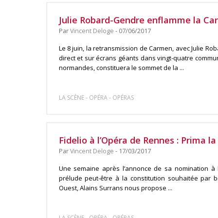
Julie Robard-Gendre enflamme la Ca
Par
Vincent Deloge
- 07/06/2017
Le 8 juin, la retransmission de Carmen, avec Julie Rob
direct et sur écrans géants dans vingt-quatre commu
normandes, constituera le sommet de la ...
-
-
LA SCÈNE
OPÉRA
OPÉRAS
Fidelio à l’Opéra de Rennes : Prima l
Par
Vincent Deloge
- 17/03/2017
Une semaine après l’annonce de sa nomination à l
prélude peut-être à la constitution souhaitée pa
Ouest, Alains Surrans nous propose ...
-
-
LA SCÈNE
OPÉRA
OPÉRAS