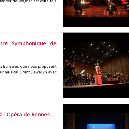
lländer de Wagner est cette fois
estre Symphonique de
es Boréales que nous proposent
ur musical Grant Llewellyn avec
à l’Opéra de Rennes