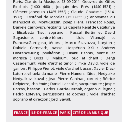
Paris. Cité de la Musique. 13-09-2011. Oeuvres de Gilles
Binchois (1400-1460) ; Josquin des Prés (1440-1521) ;
Clément Janequin (1485-1558) ; Claude Goudimel (1514-
1572) ; Cristóbal de Morales (1500-1553) ; anonymes du
manuscrit du Mont-Cassin. Josep Piera, Francisco Rojas,
Daniele Carnovich, récitants. La Capella Reial de Catalunya
: Elisabetta Tiso, soprano ; Pascal Bertin et David
Sagastume, contre-ténors ; Lluís Vilamajó et
FrancescGarrigosa, ténors ; Marco Scavazza, baryton ;
Dabiele Carnovich, basse. Hespérion XXI : Andrew
Lawrence-King, psaltérion ; Dimitri Psonis, santur et
morisca ; Driss El Maloumi, oud et chant ; Dergi
Casademunt, viole d’archet ténor ; Imke David, viole de
gambe ; Philippe Pierlot, viole d’archet basse ; Xavier Díaz-
Latorre, vihuela da mano ; Pierre Hamon, flûtes ; Nedyalko
Nedyalkov, kaval ; Jean-Pierre Canihac, cornet ; Bétrice
Delpierre, chalémie ; Daniel Lassalle, sacqueboute ; Jospe
Borrás, basson ; Carlos García-Bernalt, organo di legno ;
Pedro Estevan, percussions et cloches ; viole d’archet
soprano et direction : Jordi Savall.
FRANCE
ÎLE-DE-FRANCE
PARIS
CITÉ DE LA MUSIQUE