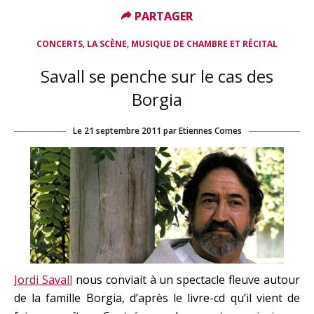
PARTAGER
PARTAGER
,
,
CONCERTS
LA SCÈNE
MUSIQUE DE CHAMBRE ET RÉCITAL
Savall se penche sur le cas des
Borgia
Le
21 septembre 2011
par
Etiennes Comes
Jordi Savall
nous conviait à un spectacle fleuve autour
de la famille Borgia, d’après le livre-cd qu’il vient de