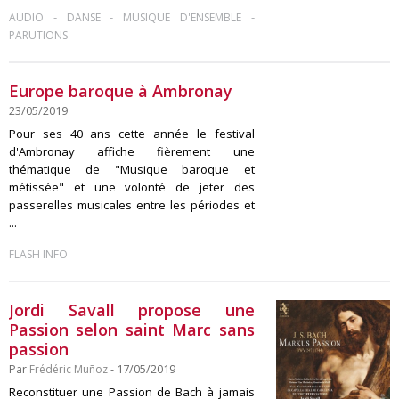
-
-
-
AUDIO
DANSE
MUSIQUE D'ENSEMBLE
PARUTIONS
Europe baroque à Ambronay
23/05/2019
Pour ses 40 ans cette année le festival
d'Ambronay affiche fièrement une
thématique de "Musique baroque et
métissée" et une volonté de jeter des
passerelles musicales entre les périodes et
...
FLASH INFO
Jordi Savall propose une
Passion selon saint Marc sans
passion
Par
Frédéric Muñoz
- 17/05/2019
Reconstituer une Passion de Bach à jamais