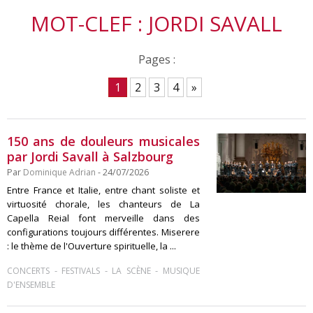
MOT-CLEF : JORDI SAVALL
Pages :
1
2
3
4
»
150 ans de douleurs musicales
par Jordi Savall à Salzbourg
Par
Dominique Adrian
- 24/07/2026
Entre France et Italie, entre chant soliste et
virtuosité chorale, les chanteurs de La
Capella Reial font merveille dans des
configurations toujours différentes. Miserere
: le thème de l'Ouverture spirituelle, la ...
-
-
-
CONCERTS
FESTIVALS
LA SCÈNE
MUSIQUE
D'ENSEMBLE