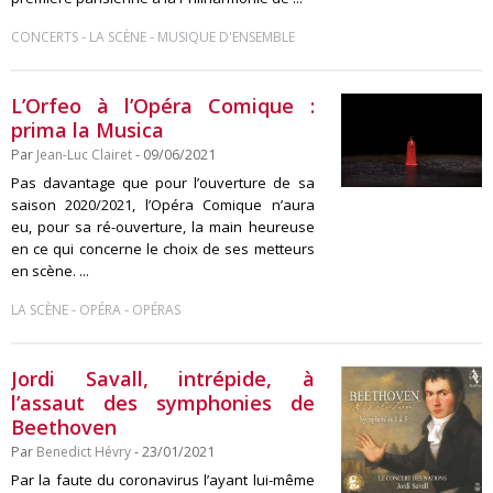
-
-
CONCERTS
LA SCÈNE
MUSIQUE D'ENSEMBLE
L’Orfeo à l’Opéra Comique :
prima la Musica
Par
Jean-Luc Clairet
- 09/06/2021
Pas davantage que pour l’ouverture de sa
saison 2020/2021, l’Opéra Comique n’aura
eu, pour sa ré-ouverture, la main heureuse
en ce qui concerne le choix de ses metteurs
en scène. ...
-
-
LA SCÈNE
OPÉRA
OPÉRAS
Jordi Savall, intrépide, à
l’assaut des symphonies de
Beethoven
Par
Benedict Hévry
- 23/01/2021
Par la faute du coronavirus l’ayant lui-même