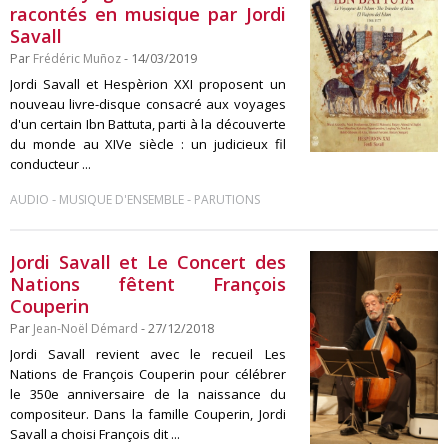
racontés en musique par Jordi
Savall
Par
Frédéric Muñoz
- 14/03/2019
Jordi Savall et Hespèrion XXI proposent un
nouveau livre-disque consacré aux voyages
d'un certain Ibn Battuta, parti à la découverte
du monde au XIVe siècle : un judicieux fil
conducteur ...
-
-
AUDIO
MUSIQUE D'ENSEMBLE
PARUTIONS
Jordi Savall et Le Concert des
Nations fêtent François
Couperin
Par
Jean-Noël Démard
- 27/12/2018
Jordi Savall revient avec le recueil Les
Nations de François Couperin pour célébrer
le 350e anniversaire de la naissance du
compositeur. Dans la famille Couperin, Jordi
Savall a choisi François dit ...