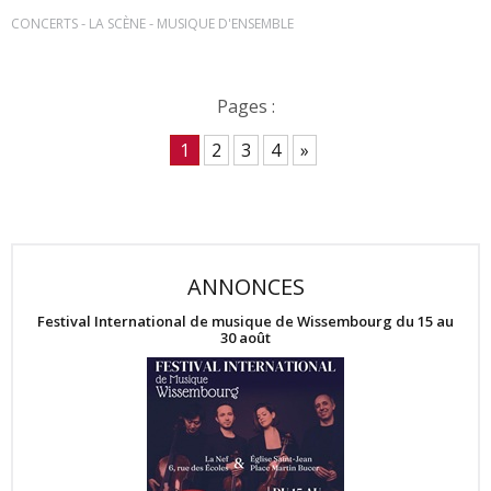
-
-
CONCERTS
LA SCÈNE
MUSIQUE D'ENSEMBLE
Pages :
1
2
3
4
»
ANNONCES
Festival International de musique de Wissembourg du 15 au
30 août