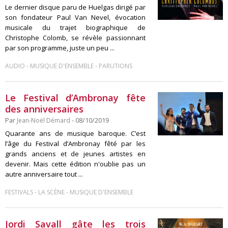
Le dernier disque paru de Huelgas dirigé par
son fondateur Paul Van Nevel, évocation
musicale du trajet biographique de
Christophe Colomb, se révèle passionnant
par son programme, juste un peu ...
-
-
AUDIO
MUSIQUE D'ENSEMBLE
PARUTIONS
Le Festival d’Ambronay fête
des anniversaires
Par
Jean-Noël Démard
- 08/10/2019
Quarante ans de musique baroque. C’est
l’âge du Festival d’Ambronay fêté par les
grands anciens et de jeunes artistes en
devenir. Mais cette édition n'oublie pas un
autre anniversaire tout ...
-
-
FESTIVALS
LA SCÈNE
MUSIQUE D'ENSEMBLE
Jordi Savall gâte les trois