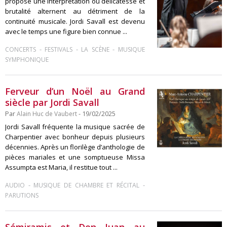
propose une interprétation où délicatesse et
brutalité alternent au détriment de la
continuité musicale. Jordi Savall est devenu
avec le temps une figure bien connue ...
-
-
-
CONCERTS
FESTIVALS
LA SCÈNE
MUSIQUE
SYMPHONIQUE
Ferveur d’un Noël au Grand
siècle par Jordi Savall
Par
Alain Huc de Vaubert
- 19/02/2025
Jordi Savall fréquente la musique sacrée de
Charpentier avec bonheur depuis plusieurs
décennies. Après un florilège d’anthologie de
pièces mariales et une somptueuse Missa
Assumpta est Maria, il restitue tout ...
-
-
AUDIO
MUSIQUE DE CHAMBRE ET RÉCITAL
PARUTIONS