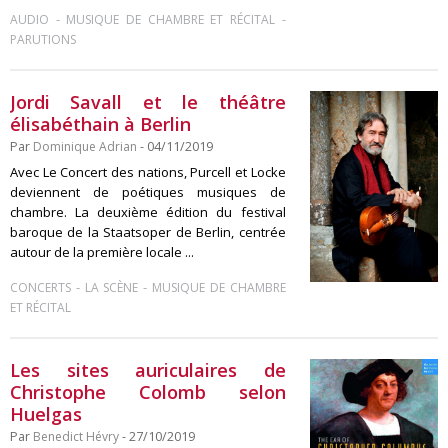
-
-
AUDIO
MUSIQUE DE CHAMBRE ET RÉCITAL
PARUTIONS
Jordi Savall et le théâtre
élisabéthain à Berlin
Par
Dominique Adrian
- 04/11/2019
Avec Le Concert des nations, Purcell et Locke
deviennent de poétiques musiques de
chambre. La deuxième édition du festival
baroque de la Staatsoper de Berlin, centrée
autour de la première locale ...
-
-
CONCERTS
LA SCÈNE
MUSIQUE DE CHAMBRE
ET RÉCITAL
Les sites auriculaires de
Christophe Colomb selon
Huelgas
Par
Benedict Hévry
- 27/10/2019