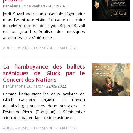
Par
Alain Huc de Vaubert
- 30/12/2022
Jordi Savall avec son ensemble légendaire
nous livrent une vision éclatante et solaire
du célèbre oratorio de Haydn. Si Jordi Savall
est un grand spécialiste des musiques
anciennes, il ne s’intéresse ...
-
-
AUDIO
MUSIQUE D'ENSEMBLE
PARUTIONS
La flamboyance des ballets
scéniques de Gluck par le
Concert des Nations
Par
Charlotte Saulneron
- 29/09/2022
Comme l’indiquaient les deux acolytes de
Gluck Gasparo Angiolini et Ranieri
de’Calzabigi pour ses deux ouvrages, Le
Festin de Pierre (Don Juan) et Sémiramis :
« tout doit parler dans cette musique ». ...
-
-
AUDIO
MUSIQUE D'ENSEMBLE
PARUTIONS