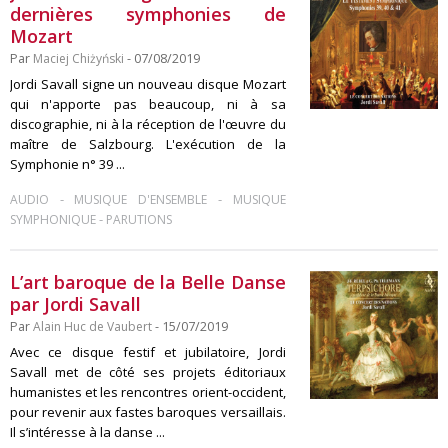
dernières symphonies de
Mozart
Par
Maciej Chiżyński
- 07/08/2019
Jordi Savall signe un nouveau disque Mozart
qui n'apporte pas beaucoup, ni à sa
discographie, ni à la réception de l'œuvre du
maître de Salzbourg. L'exécution de la
Symphonie n° 39 ...
-
-
AUDIO
MUSIQUE D'ENSEMBLE
MUSIQUE
-
SYMPHONIQUE
PARUTIONS
L’art baroque de la Belle Danse
par Jordi Savall
Par
Alain Huc de Vaubert
- 15/07/2019
Avec ce disque festif et jubilatoire, Jordi
Savall met de côté ses projets éditoriaux
humanistes et les rencontres orient-occident,
pour revenir aux fastes baroques versaillais.
Il s’intéresse à la danse ...