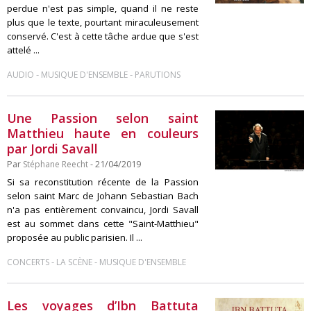
perdue n'est pas simple, quand il ne reste
plus que le texte, pourtant miraculeusement
conservé. C'est à cette tâche ardue que s'est
attelé ...
-
-
AUDIO
MUSIQUE D'ENSEMBLE
PARUTIONS
Une Passion selon saint
Matthieu haute en couleurs
par Jordi Savall
Par
Stéphane Reecht
- 21/04/2019
Si sa reconstitution récente de la Passion
selon saint Marc de Johann Sebastian Bach
n'a pas entièrement convaincu, Jordi Savall
est au sommet dans cette "Saint-Matthieu"
proposée au public parisien. Il ...
-
-
CONCERTS
LA SCÈNE
MUSIQUE D'ENSEMBLE
Les voyages d’Ibn Battuta