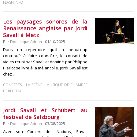
FLASH INFO
Les paysages sonores de la
Renaissance anglaise par Jordi
Savall à Metz
Par
Dominique Adrian
- 01/10/2025
Dans un répertoire qu'il a beaucoup
contribué à faire connaître, le consort de
violes réuni par Savall et dominé par Philippe
Pierlot se livre à la mélancolie. Jordi Savall est
chez ...
-
-
CONCERTS
LA SCÈNE
MUSIQUE DE CHAMBRE
ET RÉCITAL
Jordi Savall et Schubert au
festival de Salzbourg
Par
Dominique Adrian
- 03/08/2025
Avec son Concert des Nations, Savall