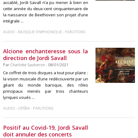
accablé, Jordi Savall n’a pu mener à bien en
cette année du deux-cent cinquantenaire de
la naissance de Beethoven son projet d’une
intégrale ...
-
-
AUDIO
MUSIQUE SYMPHONIQUE
PARUTIONS
Alcione enchanteresse sous la
direction de Jordi Savall
Par
Charlotte Saulneron
- 08/01/2021
Ce coffret de trois disques a tout pour plaire :
la vision musicale d’une redécouverte par un
géant du monde baroque, des rôles
principaux menés par trois chanteurs
lyriques voués ...
-
-
AUDIO
OPÉRA
PARUTIONS
Positif au Covid-19, Jordi Savall
doit annuler des concerts