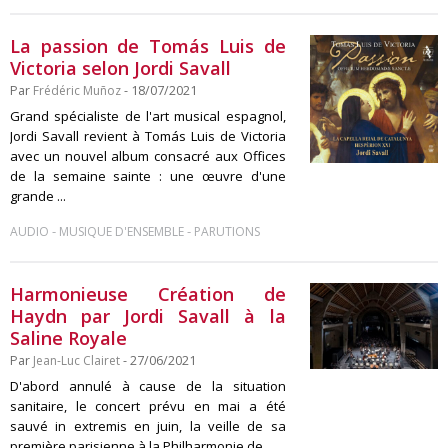
La passion de Tomás Luis de
Victoria selon Jordi Savall
Par
Frédéric Muñoz
- 18/07/2021
Grand spécialiste de l'art musical espagnol,
Jordi Savall revient à Tomás Luis de Victoria
avec un nouvel album consacré aux Offices
de la semaine sainte : une œuvre d'une
grande ...
-
-
AUDIO
MUSIQUE D'ENSEMBLE
PARUTIONS
Harmonieuse Création de
Haydn par Jordi Savall à la
Saline Royale
Par
Jean-Luc Clairet
- 27/06/2021
D'abord annulé à cause de la situation
sanitaire, le concert prévu en mai a été
sauvé in extremis en juin, la veille de sa
première parisienne à la Philharmonie de ...