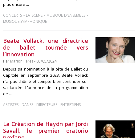
plus encore ...
-
-
-
CONCERTS
LA SCÈNE
MUSIQUE D'ENSEMBLE
MUSIQUE SYMPHONIQUE
Beate Vollack, une directrice
de ballet tournée vers
l’innovation
Par
Marion Perez
- 03/05/2024
Depuis sa nomination à la tête de Ballet du
Capitole en septembre 2023, Beate Vollack
n’a pas chômé et compte bien continuer sur
sa lancée. L’annonce de la programmation
de ...
-
-
-
ARTISTES
DANSE
DIRECTEURS
ENTRETIENS
La Création de Haydn par Jordi
Savall, le premier oratorio
profane