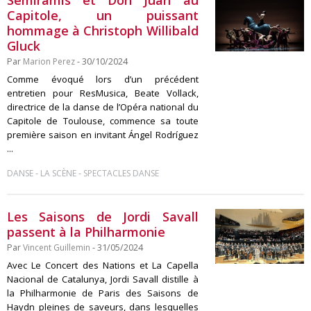
Sémiramis et Don Juan au
Capitole, un puissant
hommage à Christoph Willibald
Gluck
Par
Marion Perez
- 30/10/2024
Comme évoqué lors d’un précédent
entretien pour ResMusica, Beate Vollack,
directrice de la danse de l’Opéra national du
Capitole de Toulouse, commence sa toute
première saison en invitant Ángel Rodríguez
...
-
-
DANSE
LA SCÈNE
SPECTACLES DANSE
Les Saisons de Jordi Savall
passent à la Philharmonie
Par
Vincent Guillemin
- 31/05/2024
Avec Le Concert des Nations et La Capella
Nacional de Catalunya, Jordi Savall distille à
la Philharmonie de Paris des Saisons de
Haydn pleines de saveurs, dans lesquelles