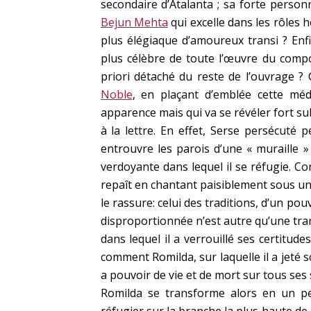
secondaire d’Atalanta ; sa forte personna
Bejun Mehta
qui excelle dans les rôles 
plus élégiaque d’amoureux transi ? Enfi
plus célèbre de toute l’œuvre du compo
priori détaché du reste de l’ouvrage ? 
Noble
, en plaçant d’emblée cette méd
apparence mais qui va se révéler fort sub
à la lettre. En effet, Serse persécuté p
entrouvre les parois d’une « muraille »
verdoyante dans lequel il se réfugie. Con
repaît en chantant paisiblement sous u
le rassure: celui des traditions, d’un po
disproportionnée n’est autre qu’une trans
dans lequel il a verrouillé ses certitud
comment Romilda, sur laquelle il a jeté s
a pouvoir de vie et de mort sur tous ses 
Romilda se transforme alors en un pet