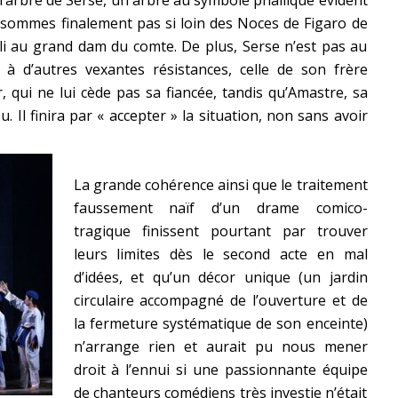
 l’arbre de Serse, un arbre au symbole phallique évident
sommes finalement pas si loin des Noces de Figaro de
oli au grand dam du comte. De plus, Serse n’est pas au
 à d’autres vexantes résistances, celle de son frère
 qui ne lui cède pas sa fiancée, tandis qu’Amastre, sa
u. Il finira par « accepter » la situation, non sans avoir
La grande cohérence ainsi que le traitement
faussement naïf d’un drame comico-
tragique finissent pourtant par trouver
leurs limites dès le second acte en mal
d’idées, et qu’un décor unique (un jardin
circulaire accompagné de l’ouverture et de
la fermeture systématique de son enceinte)
n’arrange rien et aurait pu nous mener
droit à l’ennui si une passionnante équipe
de chanteurs comédiens très investie n’était