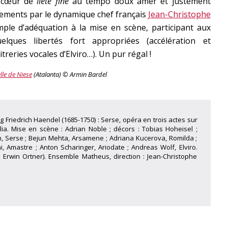
l cœur de
liete fine
au tempo doux amer et justement
sements par le dynamique chef français
Jean-Christophe
ple d’adéquation à la mise en scène, participant aux
lques libertés fort appropriées (accélération et
reries vocales d’Elviro…). Un pur régal !
lle de Niese
(Atalanta)
© Armin Bardel
 Friedrich Haendel (1685-1750) : Serse, opéra en trois actes sur
glia. Mise en scène : Adrian Noble ; décors : Tobias Hoheisel ;
n, Serse ; Bejun Mehta, Arsamene ; Adriana Kucerova, Romilda ;
i, Amastre ; Anton Scharinger, Ariodate ; Andreas Wolf, Elviro.
rwin Ortner). Ensemble Matheus, direction : Jean-Christophe