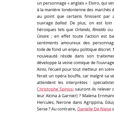
un personnage « anglais » Elviro, qui ve
à la manière londonienne des marchés 
au point que certains finissent par 
ouvrage
ballad
. De plus, on est loin
héroïques tels que
Orlando, Rinaldo
ou 
Cesare
; en effet toute l’action est b
sentiments amoureux des personnag
toile de fond un enjeu politique discret. 
nouveauté réside dans son traiteme
développe la veine comique de l’ouvrage
Ainsi, l’écueil pour tout metteur en scè
ferait un opéra bouffe, car malgré sa v
attendent les interprètes : spécialistes
Christophe Spinosi
sauront-ils relever 
leur Alcina à Garnier) ? Malena Ernman
Hercules, Nerone dans Agrippina, Eduig
Serse ? Au contraire,
Danielle De Niese
q