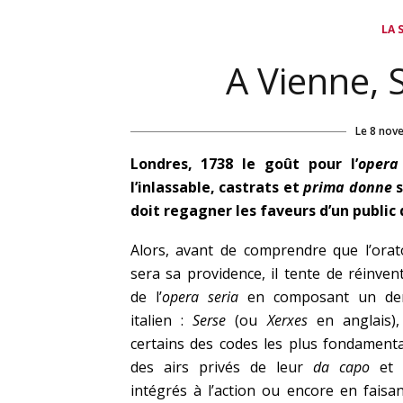
LA 
A Vienne, 
Le
8 nov
Londres, 1738 le goût pour l’
opera
l’inlassable, castrats et
prima donne
s
doit regagner les faveurs d’un public
Alors, avant de comprendre que l’orat
sera sa providence, il tente de réinven
de l’
opera seria
en composant un der
italien :
Serse
(ou
Xerxes
en anglais),
certains des codes les plus fondament
des airs privés de leur
da capo
et d
intégrés à l’action ou encore en faisan