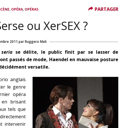
PARTAGER
PARTAGER
,
,
SCÈNE
OPÉRA
OPÉRAS
Serse ou XerSEX ?
embre 2011
par
Ruggero Meli
 seria
se délite, le public finit par se lasser de
ont passés de mode, Haendel en mauvaise posture
 décidément versatile.
orio anglais
ter le genre
nier opéra
 en brisant
aux tels que
irectement
t intervenir