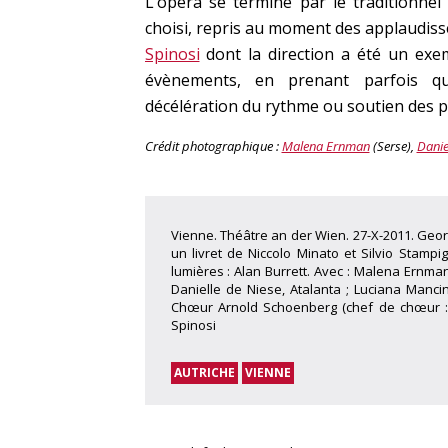
L’opéra se termine par le traditionne
choisi, repris au moment des applaudis
Spinosi
dont la direction a été un exem
évènements, en prenant parfois que
décélération du rythme ou soutien des pit
Crédit photographique :
Malena Ernman
(Serse),
Danie
Vienne. Théâtre an der Wien. 27-X-2011. Georg
un livret de Niccolo Minato et Silvio Stampi
lumières : Alan Burrett. Avec : Malena Ernma
Danielle de Niese, Atalanta ; Luciana Mancin
Chœur Arnold Schoenberg (chef de chœur : E
Spinosi
AUTRICHE
VIENNE