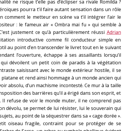
lité ne risque t’elle pas d’éclipser sa rivale Romilda ?
héroïques pourra t’il faire autant sensation dans un rôle
n comment le metteur en scène va t’il intégrer l’air le
siteur : le fameux air « Ombra mai fu » qui semble à
C’est justement ce qu’à particulièrement réussi
Adrian
itation introductive comme fil conducteur simple en
til au point d’en transcender le livret tout en le suivant
endant l’ouverture, échappe à ses assaillants lorsqu’il
 qui dévoilent un petit coin de paradis à la végétation
traste saisissant avec le monde extérieur hostile, il se
n platane et rend ainsi hommage à un monde ancien qui
uvoir absolu, d’un machisme incontesté. Ce mur à la taille
position des barrières qu’il a érigé dans son esprit, et
es. Il refuse de voir le monde muter, il ne comprend pas
on dévolu, se permet de lui résister, lui le souverain qui
sujets, au point de la séquestrer dans sa « cage dorée ».
it oiseau fragile, contraint pour se protéger de se