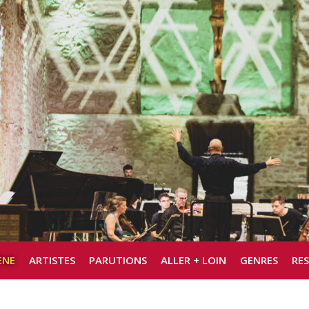
ÈNE
ARTISTES
PARUTIONS
ALLER + LOIN
GENRES
RE