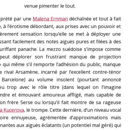
venue pimenter le tout.
terprété par une
Malena Ernman
déchaînée et tout à fait
, à l’érotisme débordant, aux prises avec un pouvoir et
ulièrement sensation lorsqu’elle se met à déployer une
ssant facilement des notes aiguës pures et filées à des
uriffant panache. La mezzo suédoise s’impose comme
peut déplorer son frustrant manque de projection
 qui même s’il remporte l’adhésion du public, manque
re rival Arsamène, incarné par l’excellent contre-ténor
arcelone) au volume insolent (pourtant annoncé
eu trop avec le rôle titre (dans lequel on l’imagine
tendre et émouvant amoureux affligé, mais capable de
son frère Serse ou lorsqu’il fait montre de sa rageuse
a Kucerova
, le trompe. Cette dernière, d’un niveau vocal
 voire ennuyeuse, agrémentée d’approximations mais
nantes aux aiguës éclatants (un potentiel mal géré) qui