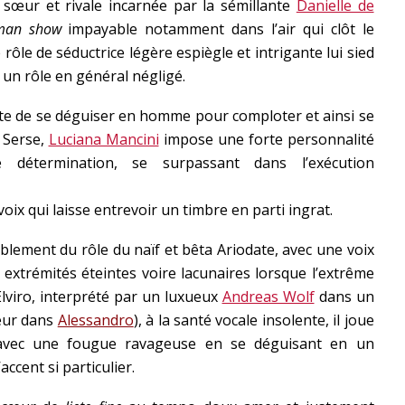
 sœur et rivale incarnée par la sémillante
Danielle de
man show
impayable notamment dans l’air qui clôt le
 rôle de séductrice légère espiègle et intrigante lui sied
 un rôle en général négligé.
inte de se déguiser en homme pour comploter et ainsi se
 Serse,
Luciana Mancini
impose une forte personnalité
 détermination, se surpassant dans l’exécution
oix qui laisse entrevoir un timbre en parti ingrat.
blement du rôle du naïf et bêta Ariodate, avec une voix
extrémités éteintes voire lacunaires lorsque l’extrême
’Elviro, interprété par un luxueux
Andreas Wolf
dans un
heur dans
Alessandro
), à la santé vocale insolente, il joue
 avec une fougue ravageuse en se déguisant en un
ccent si particulier.