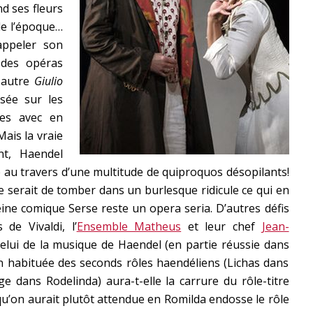
nd ses fleurs
de l’époque…
appeler son
 des opéras
autre
Giulio
asée sur les
es avec en
Mais la vraie
nt, Haendel
 au travers d’une multitude de quiproquos désopilants!
ne serait de tomber dans un burlesque ridicule ce qui en
eine comique Serse reste un opera seria. D’autres défis
 de Vivaldi, l’
Ensemble Matheus
et leur chef
Jean-
celui de la musique de Haendel (en partie réussie dans
n habituée des seconds rôles haendéliens (Lichas dans
e dans Rodelinda) aura-t-elle la carrure du rôle-titre
u’on aurait plutôt attendue en Romilda endosse le rôle