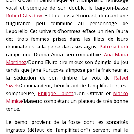
Don Giovanni démoniaque et triomphant; l’abattage
vocal et scénique de son double, le baryton-basse
Robert Gleadow
est tout aussi étonnant, donnant une
fulgurance peu commune au personnage de
Leporello. Cet univers d’hommes efface un rien l’aura
des trois femmes prises dans les filets de leurs
dominateurs; à la peine dans ses aigus,
Patrizia Ciofi
campe une Donna Anna peu combattive;
Ana Maria
Martinez
/Donna Elvira tire mieux son épingle du jeu
tandis que Jana Kuruçova s’impose par la fraicheur et
la séduction de son timbre. La voix de
Rafael
Siwek
/Commandeur, bénéficiant de l’amplification, est
somptueuse,
Philippe Talbot
/Don Ottavio et
Marko
Mimica
/Masetto complétant un plateau de très bonne
tenue.
Le bémol provient de la fosse dont les sonorités
ingrates (défaut de l’amplification?) servent mal le