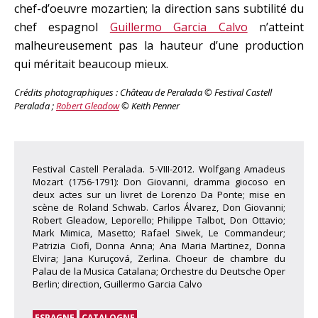
chef-d’oeuvre mozartien; la direction sans subtilité du
chef espagnol
Guillermo Garcia Calvo
n’atteint
malheureusement pas la hauteur d’une production
qui méritait beaucoup mieux.
Crédits photographiques : Château de Peralada © Festival Castell
Peralada ;
Robert Gleadow
© Keith Penner
Festival Castell Peralada. 5-VIII-2012. Wolfgang Amadeus
Mozart (1756-1791): Don Giovanni, dramma giocoso en
deux actes sur un livret de Lorenzo Da Ponte; mise en
scène de Roland Schwab. Carlos Álvarez, Don Giovanni;
Robert Gleadow, Leporello; Philippe Talbot, Don Ottavio;
Mark Mimica, Masetto; Rafael Siwek, Le Commandeur;
Patrizia Ciofi, Donna Anna; Ana Maria Martinez, Donna
Elvira; Jana Kuruçová, Zerlina. Choeur de chambre du
Palau de la Musica Catalana; Orchestre du Deutsche Oper
Berlin; direction, Guillermo Garcia Calvo
ESPAGNE
CATALOGNE