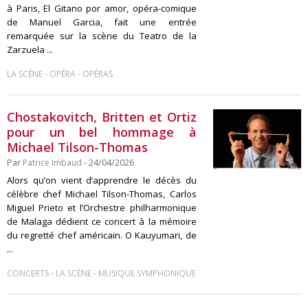
à Paris, El Gitano por amor, opéra-comique
de Manuel Garcia, fait une entrée
remarquée sur la scène du Teatro de la
Zarzuela ...
-
-
LA SCÈNE
OPÉRA
OPÉRAS
Chostakovitch, Britten et Ortiz
pour un bel hommage à
Michael Tilson-Thomas
Par
Patrice Imbaud
- 24/04/2026
Alors qu’on vient d’apprendre le décès du
célèbre chef Michael Tilson-Thomas, Carlos
Miguel Prieto et l’Orchestre philharmonique
de Malaga dédient ce concert à la mémoire
du regretté chef américain. O Kauyumari, de
...
-
-
CONCERTS
LA SCÈNE
MUSIQUE SYMPHONIQUE