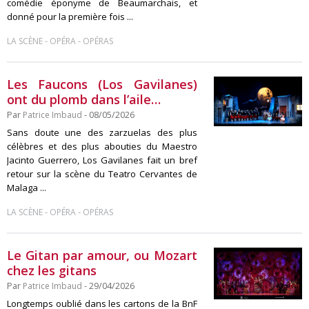
comédie éponyme de Beaumarchais, et
donné pour la première fois ...
-
-
LA SCÈNE
OPÉRA
OPÉRAS
Les Faucons (Los Gavilanes)
ont du plomb dans l’aile…
Par
Patrice Imbaud
- 08/05/2026
Sans doute une des zarzuelas des plus
célèbres et des plus abouties du Maestro
Jacinto Guerrero, Los Gavilanes fait un bref
retour sur la scène du Teatro Cervantes de
Malaga ...
-
-
LA SCÈNE
OPÉRA
OPÉRAS
Le Gitan par amour, ou Mozart
chez les gitans
Par
Patrice Imbaud
- 29/04/2026
Longtemps oublié dans les cartons de la BnF