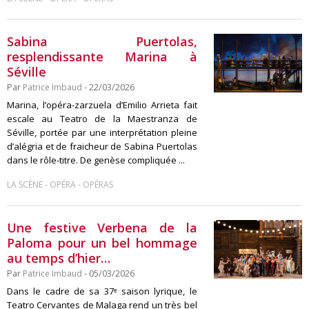
Sabina Puertolas,
resplendissante Marina à
Séville
Par
Patrice Imbaud
- 22/03/2026
Marina, l’opéra-zarzuela d’Emilio Arrieta fait
escale au Teatro de la Maestranza de
Séville, portée par une interprétation pleine
d’alégria et de fraicheur de Sabina Puertolas
dans le rôle-titre. De genèse compliquée ...
-
-
LA SCÈNE
OPÉRA
OPÉRAS
Une festive Verbena de la
Paloma pour un bel hommage
au temps d’hier…
Par
Patrice Imbaud
- 05/03/2026
Dans le cadre de sa 37ᵉ saison lyrique, le
Teatro Cervantes de Malaga rend un très bel