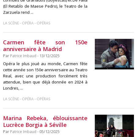
connues de Granados (Goyescas) et De Falla
(El Retablo de Maese Pedro), le Teatro de la
Zarzuela rend ...
-
-
LA SCÈNE
OPÉRA
OPÉRAS
Carmen fête son 150e
anniversaire à Madrid
Par
Patrice Imbaud
- 13/12/2025
Opéra le plus joué au monde, Carmen fête
cette année son 150e anniversaire au Teatro
Real, avec une production forcément très
attendue, bien que déjà donnée en 2024 à
Londres, ...
-
-
LA SCÈNE
OPÉRA
OPÉRAS
Marina Rebeka, éblouissante
Lucrèce Borgia à Séville
Par
Patrice Imbaud
- 05/12/2025