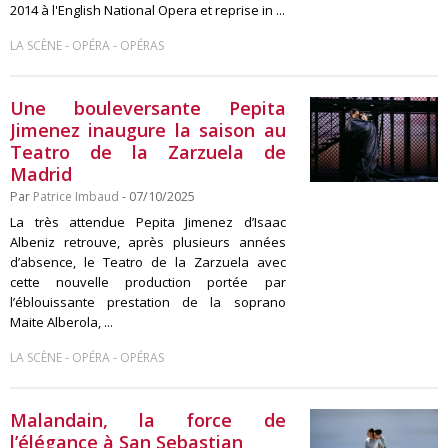
2014 à l'English National Opera et reprise in ...
-
-
LA SCÈNE
OPÉRA
OPÉRAS
Une bouleversante Pepita
Jimenez inaugure la saison au
Teatro de la Zarzuela de
Madrid
Par
Patrice Imbaud
- 07/10/2025
La très attendue Pepita Jimenez d’Isaac
Albeniz retrouve, après plusieurs années
d’absence, le Teatro de la Zarzuela avec
cette nouvelle production portée par
l’éblouissante prestation de la soprano
Maite Alberola, ...
-
-
LA SCÈNE
OPÉRA
OPÉRAS
Malandain, la force de
l’élégance à San Sebastian