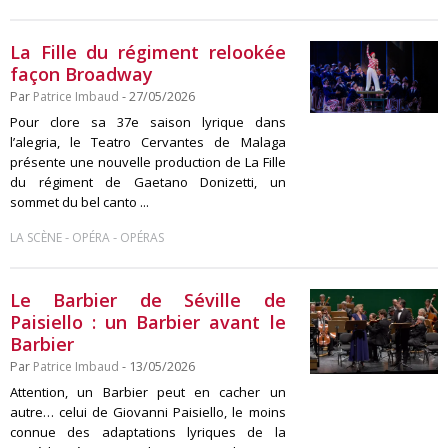
La Fille du régiment relookée
façon Broadway
Par
Patrice Imbaud
- 27/05/2026
Pour clore sa 37e saison lyrique dans
l’alegria, le Teatro Cervantes de Malaga
présente une nouvelle production de La Fille
du régiment de Gaetano Donizetti, un
sommet du bel canto ...
-
-
LA SCÈNE
OPÉRA
OPÉRAS
Le Barbier de Séville de
Paisiello : un Barbier avant le
Barbier
Par
Patrice Imbaud
- 13/05/2026
Attention, un Barbier peut en cacher un
autre… celui de Giovanni Paisiello, le moins
connue des adaptations lyriques de la