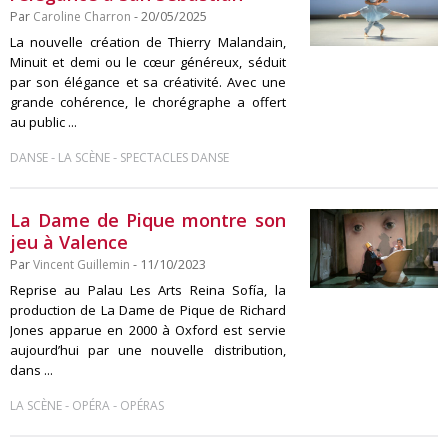
Par
Caroline Charron
- 20/05/2025
La nouvelle création de Thierry Malandain,
Minuit et demi ou le cœur généreux, séduit
par son élégance et sa créativité. Avec une
grande cohérence, le chorégraphe a offert
au public ...
-
-
DANSE
LA SCÈNE
SPECTACLES DANSE
La Dame de Pique montre son
jeu à Valence
Par
Vincent Guillemin
- 11/10/2023
Reprise au Palau Les Arts Reina Sofía, la
production de La Dame de Pique de Richard
Jones apparue en 2000 à Oxford est servie
aujourd’hui par une nouvelle distribution,
dans ...
-
-
LA SCÈNE
OPÉRA
OPÉRAS