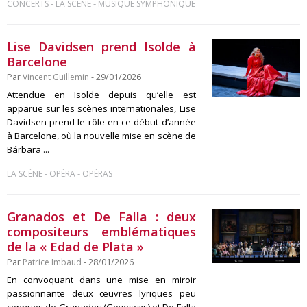
-
-
CONCERTS
LA SCÈNE
MUSIQUE SYMPHONIQUE
Lise Davidsen prend Isolde à
Barcelone
Par
Vincent Guillemin
- 29/01/2026
Attendue en Isolde depuis qu’elle est
apparue sur les scènes internationales, Lise
Davidsen prend le rôle en ce début d’année
à Barcelone, où la nouvelle mise en scène de
Bárbara ...
-
-
LA SCÈNE
OPÉRA
OPÉRAS
Granados et De Falla : deux
compositeurs emblématiques
de la « Edad de Plata »
Par
Patrice Imbaud
- 28/01/2026
En convoquant dans une mise en miroir
passionnante deux œuvres lyriques peu