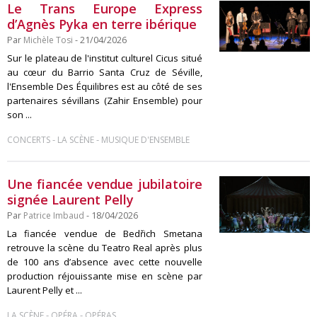
Le Trans Europe Express
d’Agnès Pyka en terre ibérique
Par
Michèle Tosi
- 21/04/2026
Sur le plateau de l'institut culturel Cicus situé
au cœur du Barrio Santa Cruz de Séville,
l'Ensemble Des Équilibres est au côté de ses
partenaires sévillans (Zahir Ensemble) pour
son ...
-
-
CONCERTS
LA SCÈNE
MUSIQUE D'ENSEMBLE
Une fiancée vendue jubilatoire
signée Laurent Pelly
Par
Patrice Imbaud
- 18/04/2026
La fiancée vendue de Bedřich Smetana
retrouve la scène du Teatro Real après plus
de 100 ans d’absence avec cette nouvelle
production réjouissante mise en scène par
Laurent Pelly et ...
-
-
LA SCÈNE
OPÉRA
OPÉRAS