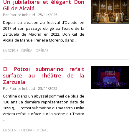
Un jubilatoire et élégant Don
Gil de Alcalá
Par
Patrice Imbaud
- 25/11/2025
Depuis sa création au festival d’Oviedo en
2017 et son passage obligé au Teatro de la
Zarzuela de Madrid en 2022, Don Gil de
Alcalá de Manuel Penella Moreno, dans ...
-
-
LA SCÈNE
OPÉRA
OPÉRAS
El Potosi submarino refait
surface au Théâtre de la
Zarzuela
Par
Patrice Imbaud
- 23/11/2025
Confiné dans un abyssal sommeil de plus de
130 ans (la dernière représentation date de
1895 !), El Potosi submarino du maestro Emilio
Arrieta refait surface sur la scène du Teatro
...
-
-
LA SCÈNE
OPÉRA
OPÉRAS