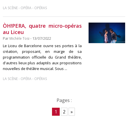
-
-
LA SCÈNE
OPÉRA
OPÉRAS
ÒH!PERA, quatre micro-opéras
au Liceu
Par
Michèle Tosi
- 13/07/2022
Le Liceu de Barcelone ouvre ses portes à la
création, proposant, en marge de sa
programmation officielle du Grand théâtre,
d'autres lieux plus adaptés aux propositions
nouvelles de théâtre musical. Sous ...
-
-
LA SCÈNE
OPÉRA
OPÉRAS
Pages :
1
2
»