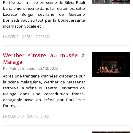
Portée par la mise en scène de Silvia Paoli
banalement inscrite dans l’air du temps, cette
Lucrèce Borgia sévillane de Gaetano
Donizetti vaut surtout par la bouleversante
incarnation vocale et ...
-
-
LA SCÈNE
OPÉRA
OPÉRAS
Werther s’invite au musée à
Malaga
Par
Patrice Imbaud
- 03/12/2025
Après une trentaine d’années d’absence sur
la scène malaguène, Werther de Massenet
retrouve la scène du Teatro Cervantes de
Malaga dans une coproduction franco-
espagnole mise en scène par Paul-Émile
Fourny, ...
-
-
LA SCÈNE
OPÉRA
OPÉRAS