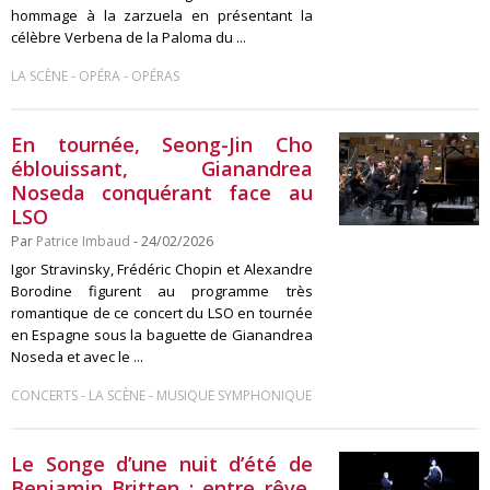
hommage à la zarzuela en présentant la
célèbre Verbena de la Paloma du ...
-
-
LA SCÈNE
OPÉRA
OPÉRAS
En tournée, Seong-Jin Cho
éblouissant, Gianandrea
Noseda conquérant face au
LSO
Par
Patrice Imbaud
- 24/02/2026
Igor Stravinsky, Frédéric Chopin et Alexandre
Borodine figurent au programme très
romantique de ce concert du LSO en tournée
en Espagne sous la baguette de Gianandrea
Noseda et avec le ...
-
-
CONCERTS
LA SCÈNE
MUSIQUE SYMPHONIQUE
Le Songe d’une nuit d’été de
Benjamin Britten : entre rêve,