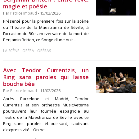
magie et poésie
Par
Patrice Imbaud
- 15/02/2026
Présenté pour la première fois sur la scène
du Théatre de la Maestranza de Séville, à
l’occasion du 50e anniversaire de la mort de
Benjamin Britten, ce Songe d’une nuit ...
-
-
LA SCÈNE
OPÉRA
OPÉRAS
Avec Teodor Currentzis, un
Ring sans paroles qui laisse
bouche bée
Par
Patrice Imbaud
- 11/02/2026
Après Barcelone et Madrid, Teodor
Currentzis et son orchestre MusicAeterna
poursuivent leur tournée espagnole au
Teatro de la Maestranza de Séville avec ce
Ring sans paroles éblouissant, captivant
d’expressivité. On ne ...