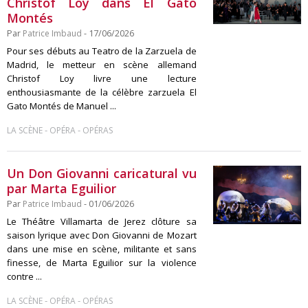
Christof Loy dans El Gato
Montés
Par
Patrice Imbaud
- 17/06/2026
Pour ses débuts au Teatro de la Zarzuela de
Madrid, le metteur en scène allemand
Christof Loy livre une lecture
enthousiasmante de la célèbre zarzuela El
Gato Montés de Manuel ...
-
-
LA SCÈNE
OPÉRA
OPÉRAS
Un Don Giovanni caricatural vu
par Marta Eguilior
Par
Patrice Imbaud
- 01/06/2026
Le Théâtre Villamarta de Jerez clôture sa
saison lyrique avec Don Giovanni de Mozart
dans une mise en scène, militante et sans
finesse, de Marta Eguilior sur la violence
contre ...
-
-
LA SCÈNE
OPÉRA
OPÉRAS