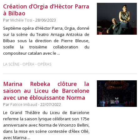
Création d’Orgia d’Hèctor Parra
à Bilbao
Par
Michèle Tosi
- 28/06/2023
Septième opéra d'Hèctor Parra, Orgia, donné
sur la scène du Teatro Arriaga Antzokia de
Bilbao sous la direction de Pierre Bleuse,
scelle la troisième collaboration du
compositeur catalan avec le ...
-
-
LA SCÈNE
OPÉRA
OPÉRAS
Marina Rebeka clôture la
saison au Liceu de Barcelone
avec une éblouissante Norma
Par
Patrice Imbaud
- 22/07/2022
Le Grand Théâtre du Liceu de Barcelone
referme la saison lyrique célébrant son 175e
anniversaire avec Norma de Vincenzo Bellini,
dans la mise en scène contestée d’Àlex Ollé,
avec Marina ...