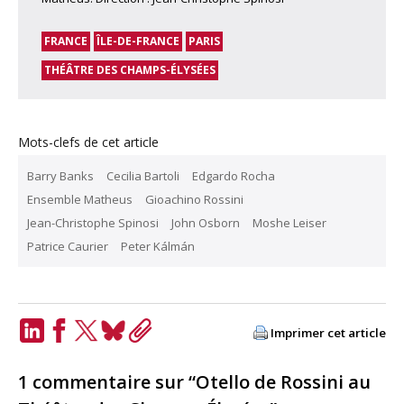
FRANCE
ÎLE-DE-FRANCE
PARIS
THÉÂTRE DES CHAMPS-ÉLYSÉES
Mots-clefs de cet article
Barry Banks
Cecilia Bartoli
Edgardo Rocha
Ensemble Matheus
Gioachino Rossini
Jean-Christophe Spinosi
John Osborn
Moshe Leiser
Patrice Caurier
Peter Kálmán
Imprimer cet article
LinkedIn
Facebook
Twitter
Bluesky
Copy
Link
1 commentaire sur “Otello de Rossini au