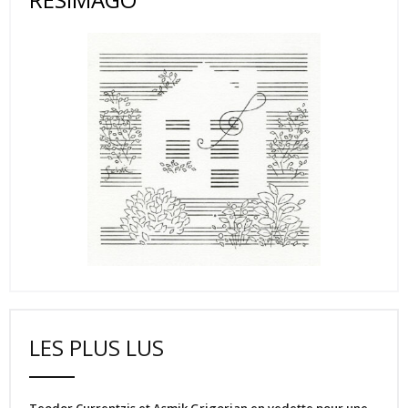
LES PLUS LUS
Teodor Currentzis et Asmik Grigorian en vedette pour une…