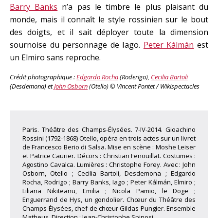
Barry Banks
n’a pas le timbre le plus plaisant du
monde, mais il connaît le style rossinien sur le bout
des doigts, et il sait déployer toute la dimension
sournoise du personnage de Iago.
Peter Kálmán
est
un Elmiro sans reproche.
Crédit photographique :
Edgardo Rocha
(Roderigo),
Cecilia Bartoli
(Desdemona) et
John Osborn
(Otello) © Vincent Pontet / Wikispectacles
Paris. Théâtre des Champs-Élysées. 7-IV-2014. Gioachino
Rossini (1792-1868) Otello, opéra en trois actes sur un livret
de Francesco Berio di Salsa. Mise en scène : Moshe Leiser
et Patrice Caurier. Décors : Christian Fenouillat. Costumes :
Agostino Cavalca. Lumières : Christophe Forey. Avec : John
Osborn, Otello ; Cecilia Bartoli, Desdemona ; Edgardo
Rocha, Rodrigo ; Barry Banks, Iago ; Peter Kálmán, Elmiro ;
Liliana Nikiteanu, Emilia ; Nicola Pamio, le Doge ;
Enguerrand de Hys, un gondolier. Chœur du Théâtre des
Champs-Élysées, chef de chœur Gildas Pungier. Ensemble
Matheus. Direction : Jean-Christophe Spinosi