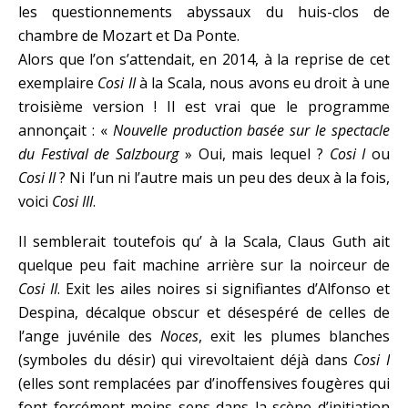
les questionnements abyssaux du huis-clos de
chambre de Mozart et Da Ponte.
Alors que l’on s’attendait, en 2014, à la reprise de cet
exemplaire
Cosi II
à la Scala, nous avons eu droit à une
troisième version ! Il est vrai que le programme
annonçait : «
Nouvelle production basée sur le spectacle
du Festival de Salzbourg
» Oui, mais lequel ?
Cosi I
ou
Cosi II
? Ni l’un ni l’autre mais un peu des deux à la fois,
voici
Cosi III
.
Il semblerait toutefois qu’ à la Scala, Claus Guth ait
quelque peu fait machine arrière sur la noirceur de
Cosi II
. Exit les ailes noires si signifiantes d’Alfonso et
Despina, décalque obscur et désespéré de celles de
l’ange juvénile des
Noces
, exit les plumes blanches
(symboles du désir) qui virevoltaient déjà dans
Cosi I
(elles sont remplacées par d’inoffensives fougères qui
font forcément moins sens dans la scène d’initiation