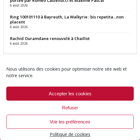
portée par Romeo Castellucci et Maxime Pascal
6 août 2026
Ring 100101110 à Bayreuth, La Walkyrie : bis repetita…non
placent
6 août 2026
Rachid Ouramdane renouvelé à Chaillot
6 août 2026
Nous utilisons des cookies pour optimiser notre site web et
notre service.
Contact
Qui sommes-nous ?
Équipe
Newsletter
Annonces
Crédits & Mentions
Politique de cookies (UE)
Accepter les cookies
Refuser
Voir les préférences
© 1999-2026 ResMusica.net Tous droits réservés.
Politique de cookies