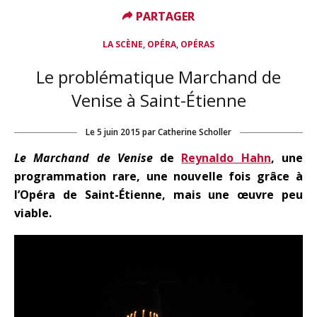
PARTAGER
PARTAGER
,
,
LA SCÈNE
OPÉRA
OPÉRAS
Le problématique Marchand de
Venise à Saint-Étienne
Le
5 juin 2015
par
Catherine Scholler
Le Marchand de Venise
de
Reynaldo Hahn
, une
programmation rare, une nouvelle fois grâce à
l’Opéra de Saint-Étienne, mais une œuvre peu
viable.