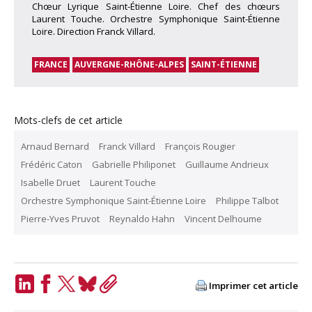
Chœur Lyrique Saint-Étienne Loire. Chef des chœurs
Laurent Touche. Orchestre Symphonique Saint-Étienne
Loire. Direction Franck Villard.
FRANCE
AUVERGNE-RHÔNE-ALPES
SAINT-ÉTIENNE
Mots-clefs de cet article
Arnaud Bernard
Franck Villard
François Rougier
Frédéric Caton
Gabrielle Philiponet
Guillaume Andrieux
Isabelle Druet
Laurent Touche
Orchestre Symphonique Saint-Étienne Loire
Philippe Talbot
Pierre-Yves Pruvot
Reynaldo Hahn
Vincent Delhoume
Imprimer cet article
LinkedIn
Facebook
Twitter
Bluesky
Copy