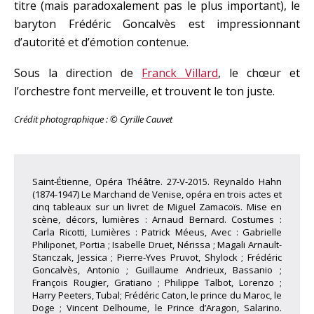
titre (mais paradoxalement pas le plus important), le
baryton Frédéric Goncalvès est impressionnant
d’autorité et d’émotion contenue.
Sous la direction de
Franck Villard
, le chœur et
l’orchestre font merveille, et trouvent le ton juste.
Crédit photographique : © Cyrille Cauvet
Saint-Étienne, Opéra Théâtre. 27-V-2015. Reynaldo Hahn
(1874-1947) Le Marchand de Venise, opéra en trois actes et
cinq tableaux sur un livret de Miguel Zamacoïs. Mise en
scène, décors, lumières : Arnaud Bernard. Costumes :
Carla Ricotti, Lumières : Patrick Méeus, Avec : Gabrielle
Philiponet, Portia ; Isabelle Druet, Nérissa ; Magali Arnault-
Stanczak, Jessica ; Pierre-Yves Pruvot, Shylock ; Frédéric
Goncalvès, Antonio ; Guillaume Andrieux, Bassanio ;
François Rougier, Gratiano ; Philippe Talbot, Lorenzo ;
Harry Peeters, Tubal; Frédéric Caton, le prince du Maroc, le
Doge ; Vincent Delhoume, le Prince d’Aragon, Salarino.