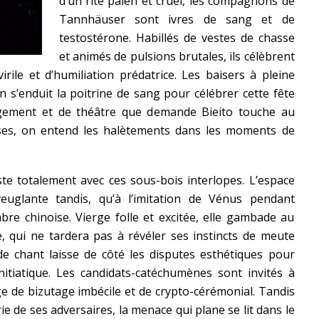
d’un rite païen et cruel, les compagnons de
Tannhäuser sont ivres de sang et de
testostérone. Habillés de vestes de chasse
et animés de pulsions brutales, ils célèbrent
rile et d’humiliation prédatrice. Les baisers à pleine
’enduit la poitrine de sang pour célébrer cette fête
agement et de théâtre que demande Bieito touche au
rises, on entend les halètements dans les moments de
te totalement avec ces sous-bois interlopes. L’espace
veuglante tandis, qu’à l’imitation de Vénus pendant
bre chinoise. Vierge folle et excitée, elle gambade au
e, qui ne tardera pas à révéler ses instincts de meute
e chant laisse de côté les disputes esthétiques pour
nitiatique. Les candidats-catéchumènes sont invités à
ge de bizutage imbécile et de crypto-cérémonial. Tandis
e de ses adversaires, la menace qui plane se lit dans le