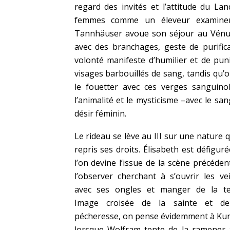
regard des invités et l’attitude du La
femmes comme un éleveur examinera
Tannhäuser avoue son séjour au Vénusbe
avec des branchages, geste de purifica
volonté manifeste d’humilier et de pun
visages barbouillés de sang, tandis qu
le fouetter avec ces verges sanguino
l’animalité et le mysticisme –avec le san
désir féminin.
Le rideau se lève au III sur une nature q
repris ses droits. Élisabeth est défiguré
l’on devine l’issue de la scène précéden
l’observer cherchant à s’ouvrir les ve
avec ses ongles et manger de la te
Image croisée de la sainte et de
pécheresse, on pense évidemment à Ku
lorsque Wolfram tente de la ramener 