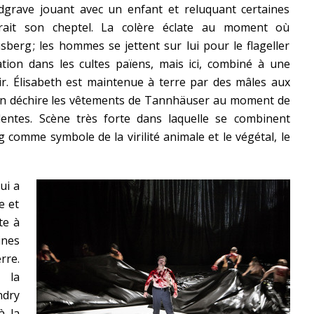
ndgrave jouant avec un enfant et reluquant certaines
it son cheptel. La colère éclate au moment où
rg ; les hommes se jettent sur lui pour le flageller
tion dans les cultes païens, mais ici, combiné à une
ir. Élisabeth est maintenue à terre par des mâles aux
’on déchire les vêtements de Tannhäuser au moment de
lentes. Scène très forte dans laquelle se combinent
g comme symbole de la virilité animale et le végétal, le
ui a
e et
te à
ines
rre.
 la
ndry
à la