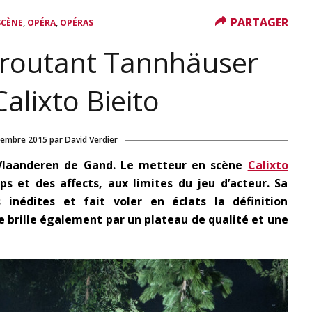
PARTAGER
PARTAGER
,
,
SCÈNE
OPÉRA
OPÉRAS
éroutant Tannhäuser
Calixto Bieito
tembre 2015
par
David Verdier
Vlaanderen de Gand. Le metteur en scène
Calixto
ps et des affects, aux limites du jeu d’acteur. Sa
 inédites et fait voler en éclats la définition
e brille également par un plateau de qualité et une