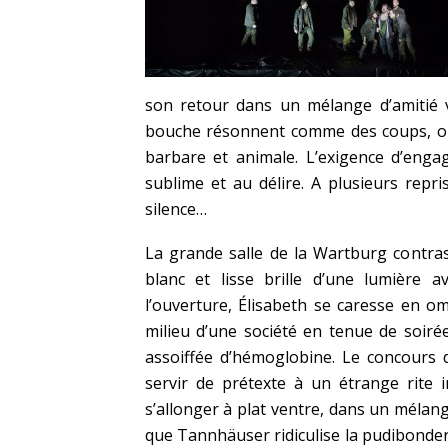
son retour dans un mélange d’amitié vi
bouche résonnent comme des coups, on s
barbare et animale. L’exigence d’eng
sublime et au délire. A plusieurs rep
silence…
La grande salle de la Wartburg contras
blanc et lisse brille d’une lumière a
l’ouverture, Élisabeth se caresse en om
milieu d’une société en tenue de soiré
assoiffée d’hémoglobine. Le concours d
servir de prétexte à un étrange rite i
s’allonger à plat ventre, dans un mélan
que Tannhäuser ridiculise la pudibonderi