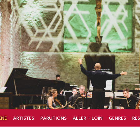
ÈNE
ARTISTES
PARUTIONS
ALLER + LOIN
GENRES
RE