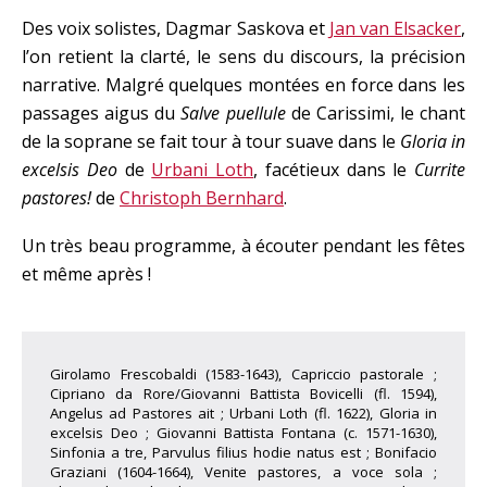
Des voix solistes, Dagmar Saskova et
Jan van Elsacker
,
l’on retient la clarté, le sens du discours, la précision
narrative. Malgré quelques montées en force dans les
passages aigus du
Salve puellule
de Carissimi, le chant
de la soprane se fait tour à tour suave dans le
Gloria in
excelsis Deo
de
Urbani Loth
, facétieux dans le
Currite
pastores!
de
Christoph Bernhard
.
Un très beau programme, à écouter pendant les fêtes
et même après !
Girolamo Frescobaldi (1583-1643), Capriccio pastorale ;
Cipriano da Rore/Giovanni Battista Bovicelli (fl. 1594),
Angelus ad Pastores ait ; Urbani Loth (fl. 1622), Gloria in
excelsis Deo ; Giovanni Battista Fontana (c. 1571-1630),
Sinfonia a tre, Parvulus filius hodie natus est ; Bonifacio
Graziani (1604-1664), Venite pastores, a voce sola ;