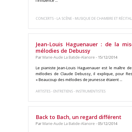
l'influence ...
-
-
CONCERTS
LA SCÈNE
MUSIQUE DE CHAMBRE ET RÉCITAL
Jean-Louis Haguenauer : de la mis
mélodies de Debussy
Par
Marie-Aude La Batide-Alanore
- 15/12/2014
Le pianiste Jean-Louis Haguenauer est le maître de
mélodies de Claude Debussy, il explique, pour Res
« Beaucoup des mélodies de jeunesse étaient ...
-
-
ARTISTES
ENTRETIENS
INSTRUMENTISTES
Back to Bach, un regard différent
Par
Marie-Aude La Batide-Alanore
- 05/12/2014