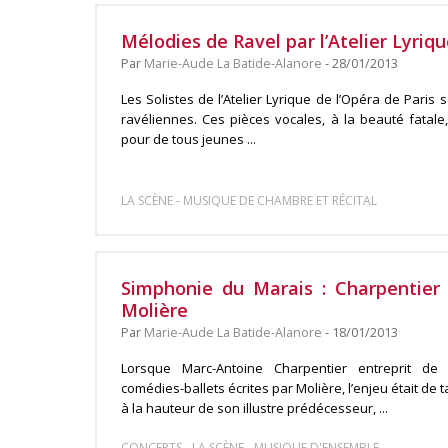
Mélodies de Ravel par l’Atelier Lyriqu
Par
Marie-Aude La Batide-Alanore
- 28/01/2013
Les Solistes de l’Atelier Lyrique de l’Opéra de Paris
ravéliennes. Ces pièces vocales, à la beauté fatale
pour de tous jeunes ...
-
LA SCÈNE
MUSIQUE DE CHAMBRE ET RÉCITAL
Simphonie du Marais : Charpentier
Molière
Par
Marie-Aude La Batide-Alanore
- 18/01/2013
Lorsque Marc-Antoine Charpentier entreprit d
comédies-ballets écrites par Molière, l’enjeu était de tai
à la hauteur de son illustre prédécesseur, ...
-
-
CONCERTS
LA SCÈNE
MUSIQUE D'ENSEMBLE