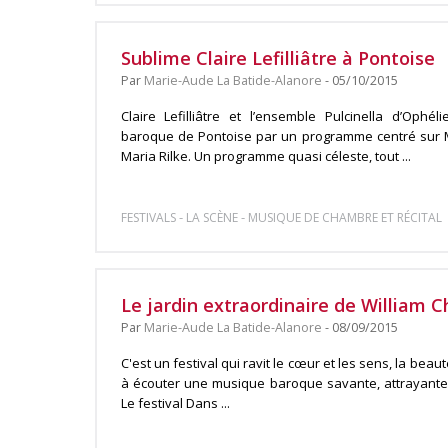
Sublime Claire Lefilliâtre à Pontoise
Par
Marie-Aude La Batide-Alanore
- 05/10/2015
Claire Lefilliâtre et l’ensemble Pulcinella d’Ophéli
baroque de Pontoise par un programme centré sur M
Maria Rilke. Un programme quasi céleste, tout ...
-
-
FESTIVALS
LA SCÈNE
MUSIQUE DE CHAMBRE ET RÉCITAL
Le jardin extraordinaire de William Ch
Par
Marie-Aude La Batide-Alanore
- 08/09/2015
C'est un festival qui ravit le cœur et les sens, la bea
à écouter une musique baroque savante, attrayante,
Le festival Dans ...