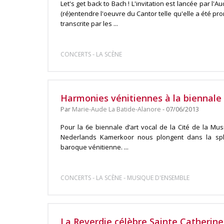
Let's get back to Bach ! L'invitation est lancée par l
(ré)entendre l'oeuvre du Cantor telle qu'elle a été p
transcrite par les ...
-
CONCERTS
LA SCÈNE
Harmonies vénitiennes à la biennale 
Par
Marie-Aude La Batide-Alanore
- 07/06/2013
Pour la 6e biennale d’art vocal de la Cité de la Mus
Nederlands Kamerkoor nous plongent dans la sp
baroque vénitienne. ...
-
-
CONCERTS
LA SCÈNE
MUSIQUE D'ENSEMBLE
La Reverdie célèbre Sainte Catherin