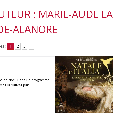
AUTEUR : MARIE-AUDE LA
DE-ALANORE
es :
1
2
3
»
emps de Noël. Dans un programme
de la Nativité par ...