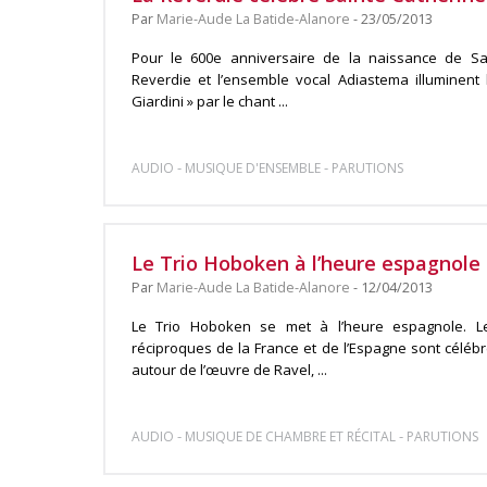
Par
Marie-Aude La Batide-Alanore
- 23/05/2013
Pour le 600e anniversaire de la naissance de Sa
Reverdie et l’ensemble vocal Adiastema illuminent 
Giardini » par le chant ...
-
-
AUDIO
MUSIQUE D'ENSEMBLE
PARUTIONS
Le Trio Hoboken à l’heure espagnole
Par
Marie-Aude La Batide-Alanore
- 12/04/2013
Le Trio Hoboken se met à l’heure espagnole. Les
réciproques de la France et de l’Espagne sont célé
autour de l’œuvre de Ravel, ...
-
-
AUDIO
MUSIQUE DE CHAMBRE ET RÉCITAL
PARUTIONS