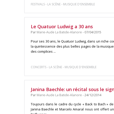
-
-
FESTIVALS
LA SCÈNE
MUSIQUE D'ENSEMBLE
Le Quatuor Ludwig a 30 ans
Par
Marie-Aude La Batide-Alanore
- 07/04/2015
Pour ses 30 ans, le Quatuor Ludwig, dans un riche con
la quintessence des plus belles pages de la musique
des complices ...
-
-
CONCERTS
LA SCÈNE
MUSIQUE D'ENSEMBLE
Janina Baechle: un récital sous le sig
Par
Marie-Aude La Batide-Alanore
- 24/12/2014
Toujours dans le cadre du cycle « Back to Bach » de
Janina Baechle et Marcelo Amaral nous ont offert un 