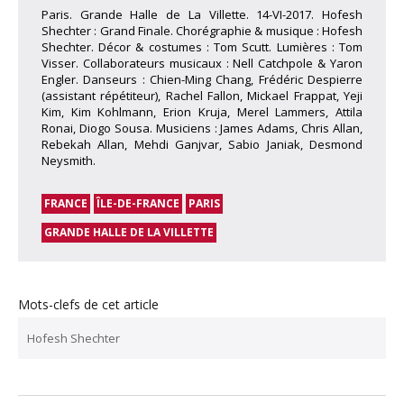
Paris. Grande Halle de La Villette. 14-VI-2017. Hofesh
Shechter : Grand Finale. Chorégraphie & musique : Hofesh
Shechter. Décor & costumes : Tom Scutt. Lumières : Tom
Visser. Collaborateurs musicaux : Nell Catchpole & Yaron
Engler. Danseurs : Chien-Ming Chang, Frédéric Despierre
(assistant répétiteur), Rachel Fallon, Mickael Frappat, Yeji
Kim, Kim Kohlmann, Erion Kruja, Merel Lammers, Attila
Ronai, Diogo Sousa. Musiciens : James Adams, Chris Allan,
Rebekah Allan, Mehdi Ganjvar, Sabio Janiak, Desmond
Neysmith.
FRANCE
ÎLE-DE-FRANCE
PARIS
GRANDE HALLE DE LA VILLETTE
Mots-clefs de cet article
Hofesh Shechter